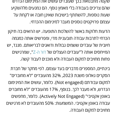
שקטה מתבטאת בכך שעובדים עושים את המינימום הנדרש 
שהם צריכים בעבודה בלי מאמץ נוסף. הם נמנעים מלהשקיע 
שעות נוספות, להשתתף בישיבות שאינן חובה או לקחת על 
עצמם פרויקטים נוספים מעבר למינימום ההכרחי.
הדעות חלוקות באשר להשלכות התופעה. יש הרואים בה תיקון 
הכרחי לתרבות עבודה תובענית מדי, ומפרשים אותה כמגמה 
חיובית של עובדים ששמים גבולות ודואגים לבריאותם. מנגד, יש 
המייחסים אותה ל"עובדים העצלים של 
דור ה-Z
", שמרגישים 
פחות מחויבים למקום העבודה ולא מוכנים לעבוד קשה.
בינתיים, המספרים מדברים בעד עצמם. לפי מחקר של חברת 
הסקרים גאלופ משנת 2023, 32% מהעובדים "לא מחוברים" 
למקום עבודתם (Not engaged). כלומר, עושים את המינימום 
הנדרש, ולא מעבר לכך. בנוסף, 17% מהעובדים "לא מחוברים 
באופן אקטיבי" (Actively Not Engaged). כלומר, מחפשים 
עבודה באופן אקטיבי. המשמעות: 50% מהעובדים לא מרגישים 
מחויבים למקום העבודה.