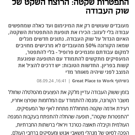
התפטרות שקטה: הרוצח השקט של
שוק העבודה
מעובדים שעושים רק את המינימום ועד כאלה שמחפשים
עבודה בלי לעזוב: הכירו את תופעת ההתפטרות השקטה,
האיום הגדול על שוק העבודה. נתונים חדשים מגלים
שמאז הקורונה 50% מהעובדים לא מרגישים מחויבים
למקום עבודתם ומנמיכים פרופיל - בלי להתפטר,
המעסיקים מתקשים להתמודד עם התופעה שפוגעת
קשות בפריון. החדשות הטובות: יש דרכים להציל את
המצב לפני שיהיה מאוחר מדי
בשיתוף Great Place to Work
|
16:41, 08.09.24
בזמן ששוק העבודה עדיין מלקק את הפצעים מהטלטלה שחולל 
נפתח בכרטיסייה חדשה
נפתח בכרטיסייה חדשה
נפתח בכרטיסייה חדשה
משבר הקורונה, ומנסה להתמודד עם המלחמות שפרצו אחריו, 
רעידת אדמה שקטה מתחוללת מתחת לאף של המעסיקים. 
"התפטרות שקטה", תופעה שהחלה להתפתח בעקבות המגפה 
העולמית וקיבלה תאוצה כטרנד ויראלי ברשתות החברתיות, 
הפכה לסיוט של מנהלי משאבי אנוש ומעסיקים ברחבי העולם. 