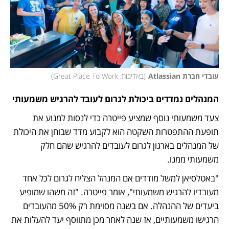
עובדי חברת Atlassian
(
באדיבות: Great Place To Work
)
המנהלים נמדדים ביכולת לגרום לעובד להרגיש משמעותי
צעד משמעותי נוסף שמציע פייטרה כדי לנסות למנוע את 
תופעת ההתפטרות השקטה הוא לקבוע מדד שבוחן את היכולת 
של המנהלים בארגון לגרום לעובדים להרגיש שהם חלק 
משמעותי ממנו.
"באטלסיאן למשל מודדים אם המנהל הצליח לגרום לכל אחד 
מעובדיו להרגיש משמעותי", אומר פייטרה. "זה משהו שמופיע 
ביעדים של ההנהלה. אם בשנה מסוימת רק 50% מהעובדים 
הרגישו משמעותיים, אז שנה לאחר מכן מתווסף יעד להעלות את 