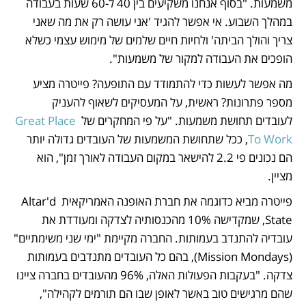
משמעות. "בסוף אנחנו משקיעים בין 40 ל-60 שעות בעבודה 
במהלך השבוע. אי אפשר להגיד 'אני עושה רק את מה שאני 
צריך והולך הביתה' ולחיות חיים שלמים של מימוש עצמי כשלא 
הופכים את העבודה למקור של משמעות".
מה אפשר לעשות כדי להתמודד עם התופעה? פייטרה מציע 
מספר פתרונות? ראשית, על המעסיקים לשאוף להעניק 
לעובדים תחושת משמעות. "על פי המחקרים של 
Great Place 
To Work
, ככל שתחושת המשמעות של העובדים גדולה יותר 
הם נכונים פי 2.2 להישאר במקום העבודה לאורך זמן", הוא 
מציין.
פייטרה מביא כדוגמה את חברת האופנה האמריקאית Altar'd 
State, שמקדישה 10% מהכנסותיה לצדקה ומעודדת את 
עובדיה להתנדב בעמותות. החברה מקיימת "ימי שני משימתיים" 
(Mission Mondays), בהם כל העובדים מתנדבים בעמותות 
צדקה. "בעקבות הפעולות האלה, 96% מהעובדים בחברה ציינו 
שהם מרגישים טוב באשר לאופן שבו הם תורמים לקהילה", 