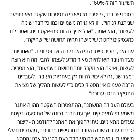
השיעור הזה ל-60%".
בסופו של דבר, פייטרה מדגיש כי התפטרות שקטה היא תופעה 
שניתנת לניהול. "זו לא גזירה משמיים וכמו כל דבר יש מה 
לעשות", הוא אומר. "אבל צריך להיות פרו-אקטיביים, ואסור לנו 
כמעסיקים לחכות שלמישהו תהיה תחושה של שחיקה".
עם זאת, מזכיר פייטרה כי האחריות היא דו-כיוונית. "האחריות 
מצד העובד היא להיות מאוד מודע לעצמו ולהבין מה הוא רוצה 
לעשות, ואיפה הוא מקבל יותר תחושת משמעות", הוא מסביר. 
"מצד שני, זה לא יכול להיות רק באחריות העובד - לעובדים 
הרבה פעמים אין מספיק כלים כדי לעשות תהליך של מציאת 
התפקיד הנכון עבורם".
בעולם העבודה המשתנה, ההתפטרות השקטה מהווה אתגר 
משמעותי למעסיקים. אך עם הבנה נכונה של התופעה ונקיטת 
צעדים מתאימים, ניתן להפוך את האתגר להזדמנות - ליצור 
סביבת עבודה שבה העובדים מרגישים מחוברים, מוערכים ובעלי 
משמעות. זוהי המשימה העומדת כעת בפני כל ארגון החפץ 