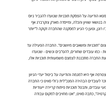
ענקיות הטכנולוגיה מובילות את המגמה: מטא הודיעה על הפסקת תוכניות שנועדו להגביר גיוס 
מועמדים מרקע מגוון, כולל תוכניות הכשרה בנושאי שוויון והכלה, ומייסדה מארק צוקרברג אף 
התבטא לפני מספר ימים בפודקאסט של ג'ו רוגן, וטען כי הגיע למסקנה שהחברה זקוקה ל"יותר 
אמזון הצטרפה למגמה כשהודיעה על צמצום "תוכניות ומשאבים מיושנים". החברה הפעילה עד 
כה תוכניות תמיכה לעובדים מקבוצות שונות - כמו עובדים שחורים, להט"בים ונשים - שנועדו 
לספק להם רשת תמיכה וקידום בחברה. כעת החברה מתכננת לצמצם משמעותית תוכניות אלו, 
חברת הייעוץ הבינלאומית Accenture הצטרפה אף היא למגמה והודיעה על ביטול יעדי הגיוון 
הגלובליים שהציבה לעצמה ב-2017. במזכר לעובדים הבהירה המנכ"לית ג'ולי סוויט כי החברה 
תפסיק להשתמש ביעדי DEI להערכת ביצועי עובדים, ותבטל תוכניות פיתוח קריירה ייעודיות 
לקבוצות מיעוט. "תמיד היינו ונהיה מריטוקרטיה", כתבה סוויט, "אנו מחויבים למקום עבודה 