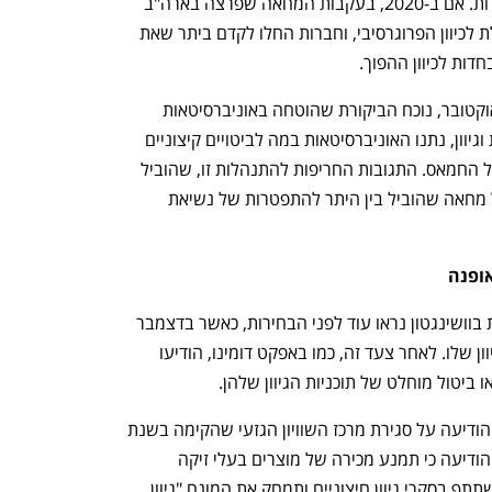
עשרות שנים בין שתי תפיסות עולם מנוגדות. אם ב-2020, בעקבות המחאה שפרצה בארה"ב 
לאחר מותו של ג'ורג' פלויד, נעה המטוטלת לכיוון הפרוגרסיבי, וחברות החלו לקדם ביתר שאת 
חדות לכיוון ההפוך.
התפנית קיבלה תאוצה לאחר אירועי 7 באוקטובר, נוכח הביקורת שהוטחה באוניברסיטאות 
עילית אמריקאיות. בכסות של פרוגרסיביות וגיוון, נתנו האוניברסיטאות במה לביטויים קיצוניים 
של אנטישמיות ותמיכה במעשי הזוועה של החמאס. התגובות החריפות להתנהלות זו, שהוביל 
המיליארדר ביל אקמן לצד אחרים, יצרו גל מחאה שהוביל בין היתר להתפטרות של נשיאת 
אופנה
אחד הביטויים הראשונים לרוחות החדשות בוושינגטון נראו עוד לפני הבחירות, כאשר בדצמבר 
האחרון הודיע ה-FBI על סגירת משרד הגיוון שלו. לאחר צעד זה, כמו באפקט דומינו, הודיעו 
ו ביטול מוחלט של תוכניות הגיוון שלהן.
וולמארט, מהקמעונאיות הגדולות בעולם, הודיעה על סגירת מרכז השוויון הגזעי שהקימה בשנת 
2020 ב-100 מיליון דולר. בנוסף, החברה הודיעה כי תמנע מכירה של מוצרים בעלי זיקה 
לקהילת הלהט"ב באתר שלה, תפסיק להשתתף בסקרי גיוון חיצוניים ותמחק את המונח "גיוון, 