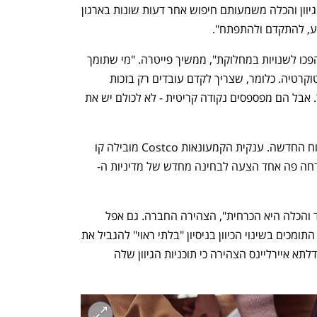
מסוימת של קבוצות מיעוט זה לא הנושא. גיוון והכלה משמעותם חיפוש אחר דעות שונות בארגון 
מע, להתקדם ולהתפתח".
"צריך להבין למה תוכניות הגיוון וההכלה הפכו לשנויות במחלוקת", ממשיך פייטרה. "מי שתומך 
בביטול התוכניות טוען שהוא מאמין במריטוקרטיה. כלומר, שצריך לקדם עובדים רק בזכות 
ההישגים שלהם, ולא בגלל שום דבר אחר. אבל הם מפספסים נקודה קריטית - לא לכולם יש את 
חשוב להדגיש שלא כל החברות נכנעו לרוח החדשה. ענקית הקמעונאות Costco מובילה קו 
דחה פה אחד הצעה לבחינה מחדש של מדיניות ה-
"המחויבות שלנו לארגון המושתת על כבוד והכלה היא הכרחית", הצהירה החברה. גם אפל 
התייצבה בחזית המאבק, כשהאשימה את התומכים בשינוי הכיוון בניסיון "בלתי ראוי" להגביל את 
יכולתה לנהל את עסקיה. חברת התעופה דלתא איירליינס הצהירה כי תוכניות הגיוון שלה 