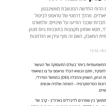
ם הרוח החדשה המנשבת מוושינגטון
ליארדים. מהלך דרמטי של טראמפ לביטול
 לגל חברות שכבר הודיעו על שינויים: וולמארט
ויון ב-100 מיליון דולר, מטא ואמזון מקצצות בתוכניות גיוס מגוון.
יצבות בחזית המאבק. האם זה סוף עידן או הזדמנות
13:32, 18.
סופה חזקה מטלטלת את אחת המהפכות המשמעותיות ביותר בעולם התעסוקה של העשור 
האחרון. בתוך פחות מ-24 שעות מכניסתו לתפקיד, חתם הנשיא דונלד טראמפ על צו נשיאותי 
דרמטי המורה על ביטול מוחלט של תוכניות הגיוון, השוויון וההכלה (DEI) בממשל הפדרלי. 
טראמפ טוען שתוכניות אלה מנוגדות לעקרונות המריטוקרטיה - השיטה שלפיה אנשים 
יים.
המהלך משקף את המאבק האידיאולוגי הממושך בין שמרנים לליברלים בארה"ב - קרב של 