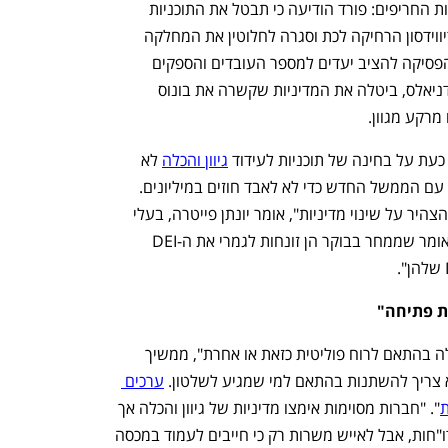
הגל סוחף גם את תעשיית הרכב והמשקאות החריפים: פורד הודיעה כי תבטל את התוכניות 
לקידום עובדים מקבוצות מיעוט, והארלי דיווידסון הרחיקה לכת וסגרה לחלוטין את המחלקה 
שהייתה אחראית על קידום גיוון בחברה והפסיקה להציב יעדים למספר העובדים והספקים 
מקבוצות מיעוט. בראון-פורמן, בעלת ג'ק דניאלס, ביטלה את המדיניות שקשרה את בונוס 
מרקע מגוון.
עת על בחינה של תוכניות לעידוד 
גיוון והכלה
 לא 
באמת זונחות אותן, אלא נאלצות ליישר קו עם הממשל החדש כדי לא לאבד חוזים במיליונים. 
"לרבות מהחברות פשוט אין ברירה אלא להצהיר על שינוי מדיניות", אומר יונתן פייטרה, בעלי 
Great Place To Work ישראל, "זה לא אומר שממחר בבוקר הן זונחות לגמרי את ה-DEI 
ת פתיחה"
"חברה לא צריכה לשנות את התוכניות שלה בהתאם לרוח פוליטית כזאת או אחרת", ממשיך 
א צריך להשתנות בהתאם למי שמגיע לשלטון. 
ערכים 
ת
". "חברות מסוימות אימצו מדיניות של גיוון והכלה אך 
ורק לשם מראית עין, כי זה הצטייר טוב בדו"חות, אבל לאייש משרות רק כי חייבים לעמוד במכסה 