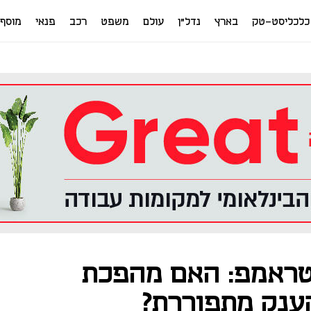
כלכליסט-טק
בארץ
נדל"ן
עולם
משפט
רכב
פנאי
מוסף
טראמפ: האם מהפכת
הענק מתפוררת?