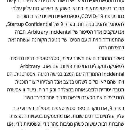
עולם הסטארטאפים מלא באי ודאות ואתגרים לא צפויים. בין אם 
מדובר בשינוי פתאומי בתנאי השוק או באירוע כוח עליון עולמי 
כמו מגיפת COVID-19, סטארטאפים חייבים להיות מוכנים 
להסתגל ולהגיב במהירות. בפרק 9 של Startup Confidential, 
אנו עוקבים אחר הסיפור של Arbitrary Incidental, חברה 
שהתמודדה חזיתית עם הסיכוי של מגיפת הקורונה ועשתה זאת 
בהצלחה רבה.
כאשר מתמודדים עם משבר עולמי, סטארטאפים רבים נכנסים 
לפאניקה ומקבלים החלטות פזיזות. עם זאת, Arbitrary 
Incidental התמודדה עם המצב בגישה רגועה ואסטרטגית. הם 
זיהו שהם לא יכולים לשלוט במצב אבל הצליחו ליצור תוכנית 
תגובה יסודית ולבצע אותה בהצלחה ובקור רוח. גישה זו אפשרה 
להם לצלוח את הסערה ולצאת חזקים יותר מהצד השני.
בפרק 9, אנו חוקרים כיצד סטארטאפים מטפלים באירועי כוח 
עליון עולמיים בדרכים שונות. אנו מתעמקים בטעויות הנפוצות 
שחברות רבות עושות כשהן מגיבות מהר מדי ופשטניות מדי. אנו 