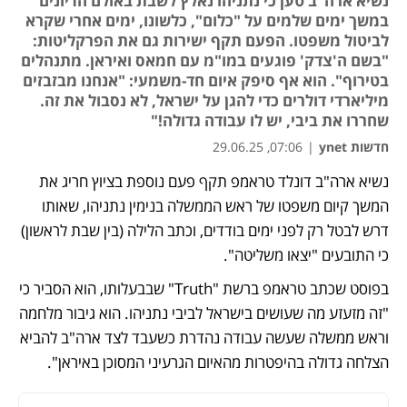
נשיא ארה"ב טען כי נתניהו נאלץ לשבת באולם הדיונים
במשך ימים שלמים על "כלום", כלשונו, ימים אחרי שקרא
לביטול משפטו. הפעם תקף ישירות גם את הפרקליטות:
"בשם ה'צדק' פוגעים במו"מ עם חמאס ואיראן. מתנהלים
בטירוף". הוא אף סיפק איום חד-משמעי: "אנחנו מבזבזים
מיליארדי דולרים כדי להגן על ישראל, לא נסבול את זה.
שחררו את ביבי, יש לו עבודה גדולה!"
חדשות ynet
|
07:06, 29.06.25
נשיא ארה"ב דונלד טראמפ תקף פעם נוספת בציוץ חריג את 
המשך קיום משפטו של ראש הממשלה בנימין נתניהו, שאותו 
דרש לבטל רק לפני ימים בודדים, וכתב הלילה (בין שבת לראשון) 
כי התובעים "יצאו משליטה".
בפוסט שכתב טראמפ ברשת "Truth" שבבעלותו, הוא הסביר כי 
"זה מזעזע מה שעושים בישראל לביבי נתניהו. הוא גיבור מלחמה 
וראש ממשלה שעשה עבודה נהדרת כשעבד לצד ארה"ב להביא 
הצלחה גדולה בהיפטרות מהאיום הגרעיני המסוכן באיראן".