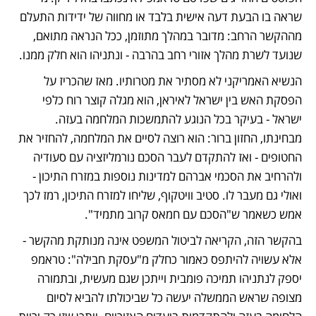
שראה בו הבעת דעה אישית בלבד או מחווה של ידידות התעלם 
מההקשר הרחב: מדובר במהלך מתוזמן, ככל הנראה מתואם, 
שנועד לשרת מהלך אזורי רחב בהרבה - ונתניהו הוא חלק ממנו.
הנשיא האמריקני לא מסתיר את מטרותיו. מאז שהכריז על 
הפסקת האש בין ישראל לאיראן, הוא מגלה קוצר רוח כלפי 
ישראל - בעיקר בכל הנוגע להתמשכות המלחמה בעזה. 
מבחינתו, החזון ברור: הוא רוצה לסיים את המלחמה, להחזיר את 
החטופים - ואז להתקדם לעבר הסכם נורמליזציה עם סעודיה 
ולהרחיב את הסכמי אברהם למדינות נוספות במזרח התיכון - 
ואולי גם מעבר לו. סטיב וויטקוף, שליחו למזרח התיכון, רמז לכך 
אמש כשאמר ש"הסכם עם חמאס קרוב מתמיד".
בהקשר הזה, הקריאה לביטול המשפט אינה מנותקת מהקשר - 
אלא עשויה להיתפס כאמור כחלק מ"עסקת חבילה": טראמפ 
יספק לנתניהו תמיכה פומבית וייתכן שגם מעשית, ובתמורה 
מצופה שראש הממשלה יעשה כל שביכולתו להביא לסיום 