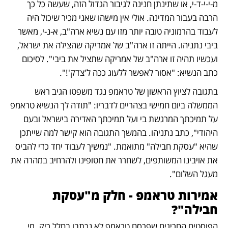
מ-י-י-ד-י, או שתינתן חנינה לגיבור הגדול הזה, שעשה כל כך 
הרבה בעבור המדינה. אולי אין מישהו שאני מכיר שיכול היה 
לעבוד בהרמוניה טובה יותר מזו עם נשיא ארה"ב, א-נ-י, מאשר 
ביבי נתניהו. הייתה זו ארה"ב של אמריקה שהצילה את ישראל, 
ועכשיו תהיה זו ארה"ב של אמריקה שתציל את ביבי". לסיכום 
כתב הנשיא: "אסור לאפשר ללעוג ככה ל'צדק'!".
בתגובה לציוץ הראשון של טראמפ נגד משפטו הגיב ראש 
הממשלה ביום חמישי בצהריים לדבריו: "תודה לך הנשיא טראמפ 
על תמיכתך המרגשת בי ועל תמיכתך האדירה בישראל ובעם 
היהודי", כתב נתניהו. בהמשך התגובה הוא קישר למה שייתכן 
שהיא "עסקת חבילה" מתואמת. "נמשיך לעבוד יחד כדי להביס 
את אויבינו המשותפים, לשחרר את חטופינו ולהרחיב במהרה את 
מעגל השלום".
אמירות טראמפ - חלק מ"עסקת 
חבילה"?
הפוסטים החריגים שפרסם טראמפ לא נכתבו בחלל ריק. מי 