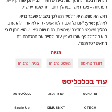
הלחימה בעזה ולהתקדמות ביעדים האזוריים. ייתכן שזו רק יריית 
הפתיחה – צעד ראשון במהלך רחב יותר שעוד ייחשף.
ראש האופוזיציה יאיר לפיד רמז לכך בשבוע שעבר בריאיון 
לאולפן ynet: "עם כל הכבוד לטראמפ - הוא לא אמור להתערב 
בהליך משפטי במדינה עצמאית. מניח שזה פיצוי שהוא נותן לו כי 
הוא הולך לכופף אותו בעניין עזה ולסיים את המלחמה. זה 
מתאים לטראמפ".
תגיות
דונלד טראמפ
משפט נתניהו
בנימין נתניהו
עוד בכלכליסט
פודקאסט
אנרגיה 360
כלכליסט טק
Scale Up
XIMUSNXT
CTECH