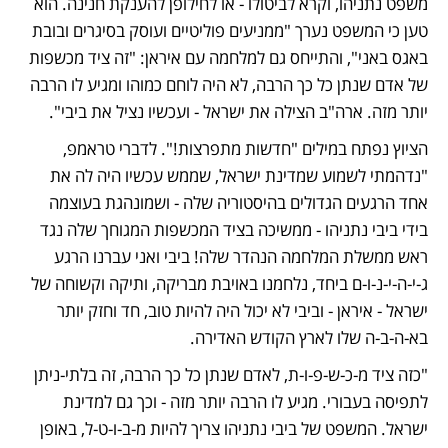
משפט נתניהו, וקרא לביטולו - או לחילופן להענקת חנינה. הוא 
טען כי המשפט נערך "ממניעים פוליטיים ועוסק בסיגרים ובובת 
באגס באני", והתייחס גם למלחמה עם איראן: "זה ציד מכשפות 
של אדם שנתן כל כך הרבה, לא היה לוחם כמוהו ומגיע לו הרבה 
יותר מזה. ארה"ב הצילה את ישראל - ועכשיו נציל את ביבי".
הציוץ נפתח במילים "חדשות מתפרצות!". לדברי טראמפ, 
"נדהמתי לשמוע שמדינת ישראל, שממש עכשיו היה לה את 
אחד הרגעים הגדולים בהיסטוריה שלה - ושמונהגת בעוצמה 
בידי ביבי נתניהו - ממשיכה בציד המכשפות המגוחך שלה נגד 
ראש ממשלת המלחמה הנהדר שלה! ביבי ואני עברנו הרגע 
ג-י-ה-י-נ-ו-ם ביחד, נלחמנו באויבת מבריקה, ותיקה וקשוחה של 
ישראל - איראן - וביבי לא יכול היה להיות טוב, חד וחזק יותר 
בא-ה-ב-ה שלו לארץ הקודש האדירה.
"כזה ציד מ-כ-ש-פ-ו-ת, לאדם שנתן כל כך הרבה, זה בלתי-ניתן 
לתפיסה בעבורי. מגיע לו הרבה יותר מזה - וכך גם למדינת 
ישראל. המשפט של ביבי נתניהו צריך להיות מ-ב-ו-ט-ל, באופן 