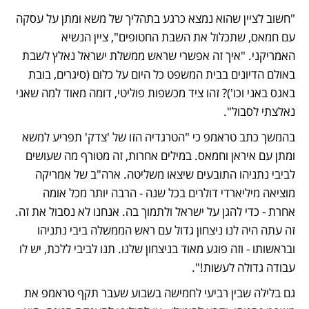
"חשוב לציין שהוא נמצא כרגע בתהליך של משא ומתן על עסקה 
עם חמאס, שתכלול את השבת החטופים", ציין הנשיא 
האמריקני. "איך זה אפשרי שראש ממשלת ישראל נאלץ לשבת 
באולם הדיונים בבית המשפט כל היום על כלום (סיגרים, בובת 
באגס באני וכו')? זהו ציד מכשפות פוליטי, דומה מאוד למה שאני 
נאלצתי לסבול".
בהמשך כתב טראמפ כי "הטרגדיה הזו של 'צדק' תפריע למשא 
ומתן עם איראן וחמאס. במילים אחרות, זה מטורף מה שעושים 
לביבי נתניהו התובעים שיצאו משליטה. ארה"ב של אמריקה 
מוציאה מיליארדי דולרים בכל שנה - הרבה יותר מכל אומה 
אחרת - כדי להגן על ישראל ולתמוך בה. אנחנו לא נסבול את זה. 
זה עתה היה לנו ניצחון גדול עם ראש הממשלה ביבי נתניהו 
ובראשותו - וזה פוגע מאוד בניצחון שלנו. תנו לביבי ללכת, יש לו 
עבודה גדולה לעשות!".
גם בלילה שבין רביעי לחמישה בשבוע שעבר תקף טראמפ את 