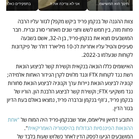
חינוך הוא המשישמה של החיים שלי - V
אני לא צריכה את המשרד: רונית שרעבי-חדד מנהלת ארגון של 30000 עובדים מכל מקום_v
בתפקידים כאלה אי אפשר לח
צוות ההגנה של בנקמן פריד ביקש מקפלן לגזור עליו הרבה 
פחות מזה, בין חמש לשש וחצי שנים מאחורי סורג ובריח. חבר 
המושבעים מצא את בנקמן-פריד, בן ה-32, אשם בשבעה 
סעיפים והטיל עליו אחריות לכ-10 מיליארד דולר של פיקדונות 
לקוחות שנעלמו ב-2022.
האישומים כללו הונאה בנקאית וקשירת קשר לביצוע הונאת 
רשת נגד לקוחות FTX ונגד מלווים לקרן הגידור האחות אלמידה; 
קנוניה לביצוע הונאת ניירות ערך וקנוניה לביצוע הונאת סחורות 
נגד משקיעי FTX; וקשירת קשר לביצוע הלבנת הון. הוריו של 
בנקמן פריד, ג'וזף בנקמן וברברה פריד, נמצאו באולם בעת הדיון 
בגזר הדין.
התובע דמיאן וויליאמס, אמר שבנקמן-פריד היה המוח של
 "אחת 
ההונאות הפיננסיות הגדולות בהיסטוריה האמריקאית
". 
המושבעים הגיעו לפסק הדין לאחר כשלוש שעות בלבד של 