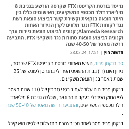
מייסד בורסת הקריפטו FTX שקרסה הורשע בגניבת 8
מיליארד דולר מכספי המשקיעים; האישומים כללו בין
היתר הונאה בנקאית וקשירת קשר לביצוע הונאת רשת
נגד לקוחות FTX ונגד מלווים לקרן הגידור האחות
Alameda Research; קנוניה לביצוע הונאת ניירות ערך
וקנוניה לביצוע הונאת סחורות נגד משקיעי FTX. התביעה
דרשה מאסר של 40-50 שנה
חדשות חוץ
|
17:51, 28.03.24
סם בנקמן פריד
, האיש מאחורי בורסת הקריפטו FTX שקרסה, 
נפתח בכרטיסייה חדשה
נפתח בכרטיסייה חדשה
נפתח בכרטיסייה חדשה
נפתח בכרטיסייה חדשה
נידון היום (ה') בבית המשפט הפדרלי במנהטן לעונש של 25 
שנות מאסר בגין הונאת משקיעים. 
בנקמן פריד היה עלול לעמוד בפני גזר דין של 110 שנות מאסר 
לפי החוק הפדרלי בעקבות ההונאה, שכללה גניבת 8 מיליארד 
דולר מכספי המשקיעים, 
והתביעה דרשה מאסר של 50-40 שנה
. 
בנקמן פריד מסר לאחר מכן הצהרת התנצלות שלפיה הוא קיבל 