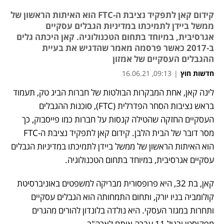
קידום קאן לתפקיד נציבת ה-FTC הוא האיתות הראשון של
ממשל ביידן לתמיכתו במדיניות הגבלים עסקיים
אגרסיבית, במיוחד בתחום הטכנולוגיה. קאן היכתה גלים
ב-2017 כאשר פרסמה מאמר שהדגיש את בעיית
ההגבלים העסקיים של אמזון
חדשות חוץ
|
09:13, 16.06.21
לינה קאן, אחת המבקרות הבולטות של חברות הביג טק, תעמוד 
נפתח בכרטיסייה חדשה
נפתח בכרטיסייה חדשה
נפתח בכרטיסייה חדשה
בראש נציבות הסחר הפדרלית (FTC), סוכנות ההגבלים 
העסקיים החזקה שהטילה קנסות על חברות כמו פייסבוק, כך 
מסר דובר של הבית הלבן. קידום קאן לתפקיד נציבת ה-FTC 
הוא האיתות הראשון של ממשל ביידן לתמיכתו במדיניות הגבלים 
עסקיים אגרסיבית, במיוחד בתחום הטכנולוגיה. 
קאן, בת 32, היא פרופסורית מבריקה למשפטים באוניברסיטת 
קולומביה בניו יורק, ותחום התמחותה הוא הגבלים עסקיים 
ותחרות במגזר העסקי. היא נולדה בלונדון להורים מהגרים 
מפקיסטן ובגיל 11 עברה איתם לארה"ב. 