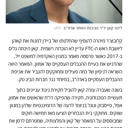
לינה קאן יו"ר נציבות הסחר ארה"ב 
(
AP
)
קלובוצ'ר מיהרה להוסיף שהחלטתו של ביידן למנות את קאהן 
ליושבת ראש ה-FTC עדיין לא הוכרזה רשמית. קאן היכתה גלים 
ב-2017 כאשר פרסמה מאמר במגזין האקדמיה למשפט ייל, 
שהדגיש את בעיית ההגבלים העסקיים של אמזון. המאמר היווה 
השראה לניסיון של כמה פעילים ומחוקקים להגביר את אכיפת 
ההגבלים העסקיים בארה"ב, במיוחד נגד חברות הביג טק. 
בשנה שעברה עזרה קאן להוביל חקירת ניגוד עניינים בתוך 
תעשיית הטכנולוגיה, חקירה שהפיקה דו"ח שהאשים את אמזון, 
אפל, פייסבוק וגוגל בניצול לרעה של הדומיננטיות שלהן במגוון 
שווקים. מחוקקי בית הנבחרים הציעו מאז חמישה חוקים 
שמבוססים על המאמר של קאן והמלצותיה, שמטרתם לרסן את 