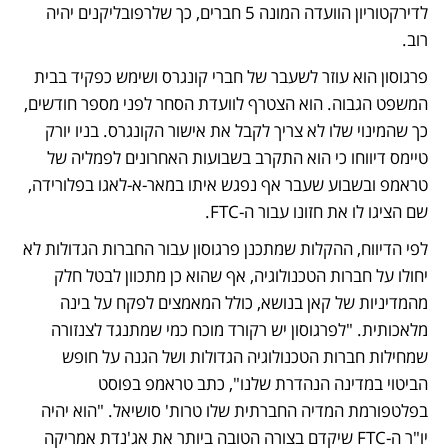
לדירקטוריון הוועדה המונה 5 חברים, כך שלרפובליקנים יהיה 
רוב. 
פרגוסון הוא עוזר לשעבר של חברי קונגרס ושימש כפקיד בבית 
המשפט הגבוה. הוא הצטרף לוועדת הסחר לפני מספר חודשים, 
כך שהמינוי שלו לא צריך לקבל את אישור הקונגרס. בניו יורק 
טיימס דיווחו כי הוא התקרב בשבועות האחרונים לפמליה של 
טראמפ ובשבוע שעבר אף נפגש איתו במאר-א-לאגו בפלורידה, 
שם הציגו לו את חזונו עבור ה-FTC. 
לפי הדיווח, ההקלות שמתכנן פרגוסון עבור החברות הגדולות לא 
יחולו על חברות הטכנולוגיה, אף שהוא כן מתכוון לבטל חלק 
מהמדיניות של קאן בנושא, כולל המאמצים לפקח על בינה 
מלאכותית. "לפרגוסון יש רקורד מוכח כמי שמתנגד לצנזורה 
שמחילות חברות הטכנולוגיה הגדולות ושל הגנה על חופש 
הביטוי במדינה הנהדרת שלנו", כתב טראמפ בפוסט 
בפלטפורמת המדיה החברתית שלו טרות' סושיאל. "הוא יהיה 
יו"ר ה-FTC שיקדם בצורה הטובה ביותר את אג'נדת אמריקה 