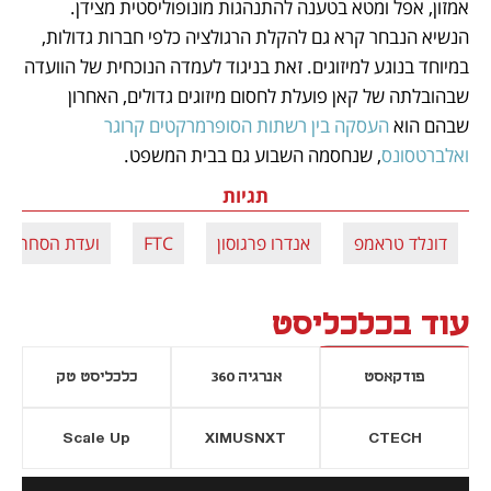
אמזון, אפל ומטא בטענה להתנהגות מונופוליסטית מצידן. 
הנשיא הנבחר קרא גם להקלת הרגולציה כלפי חברות גדולות, 
במיוחד בנוגע למיזוגים. זאת בניגוד לעמדה הנוכחית של הוועדה 
שבהובלתה של קאן פועלת לחסום מיזוגים גדולים, האחרון 
שבהם הוא 
העסקה בין רשתות הסופרמרקטים קרוגר 
ואלברטסונס
, שנחסמה השבוע גם בבית המשפט. 
תגיות
דונלד טראמפ
אנדרו פרגוסון
FTC
ועדת הסחר הפ
עוד בכלכליסט
פודקאסט
אנרגיה 360
כלכליסט טק
Scale Up
XIMUSNXT
CTECH
יסייה חדשה
נפתח בכרטיסייה חדשה