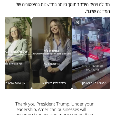
תחילה ויהיה היו"ר התומך ביותר בחדשנות בהיסטוריה של 
המדינה שלנו". 
טכנולוגיה זה לא רק בהייטק: גם תעשיית המזון הישראלית מאמצת כלי AI, אוטומציה וניתוח דאטה בזמן אמת
בתפקידים כאלה אי אפשר לחכות: אושרת לוי מניעה השקעות ענק מהטלפון_v
אין שעה שלא התעסקתי במשבר - טל אלכסנדרוביץ’ שגב מנהלת משברים
Thank you President Trump. Under your 
leadership, American businesses will 
become stronger and more competitive, 