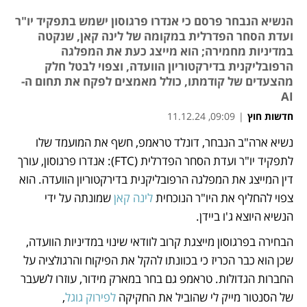
הנשיא הנבחר פרסם כי אנדרו פרגוסון ישמש בתפקיד יו"ר
ועדת הסחר הפדרלית במקומה של לינה קאן, שנקטה
במדיניות מחמירה; הוא מייצג כעת את המפלגה
הרפובליקנית בדירקטוריון הוועדה, וצפוי לבטל חלק
מהצעדים של קודמתו, כולל מאמצים לפקח את תחום ה-
AI
חדשות חוץ
|
09:09, 11.12.24
נשיא ארה"ב הנבחר, דונלד טראמפ, חשף את המועמד שלו 
נפתח בכרטיסייה חדשה
נפתח בכרטיסייה חדשה
נפתח בכרטיסייה חדשה
לתפקיד יו"ר ועדת הסחר הפדרלית (FTC): אנדרו פרגוסון, עורך 
דין המייצג את המפלגה הרפובליקנית בדירקטוריון הוועדה. הוא 
צפוי להחליף את היו"ר הנוכחית 
לינה קאן
 שמונתה על ידי 
הנשיא היוצא ג'ו ביידן. 
הבחירה בפרגוסון מייצגת קרוב לוודאי שינוי במדיניות הוועדה, 
שכן הוא כבר הכריז כי בכוונתו להקל את הפיקוח והרגולציה על 
החברות הגדולות. טראמפ גם בחר במארק מידור, עוזרו לשעבר 
של הסנטור מייק לי שהוביל את החקיקה 
לפירוק גוגל
, 