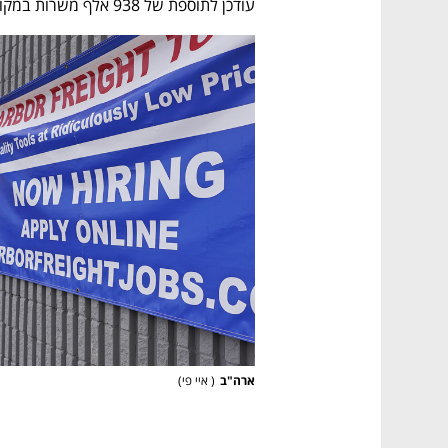
עודכן לתוספת של 938 אלף משרות במקום 850 אלף. 
ארה"ב
(
 איי פי
)