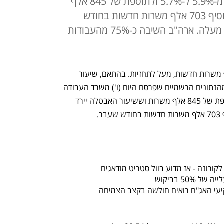
התחזיות עמדו על ירידה באבטלה מ-5.9% ל-5.7% ולתוספת של 845 אלף
משרות חדשות. הסקטור הפרטי הוסיף 703 אלף משרות חדשות בחודש
שעבר. נתוני מאי ויוני עודכנו כלפי מעלה. ארה"ב השיבה כ-75% מהעבודות
לכלכלה האמריקאית נוספו ביולי 943 אלף משרות חדשות, מעל לתחזיות. בהתאם, שיעור 
האבטלה ירד ל-5.4% מ-5.9%, כך עולה מהנתונים הרשמיים שפרסם היום (ו') משרד העבודה 
האמריקאי. תחזיות האנליסטים ציפו לתוספת של 845 אלף משרות וששיעור האבטלה יירד 
רונה - אז מדוע בוול סטריט מודאגים
50 בביקוש
יעי האג"ח רואים חולשה בקצב הצמיחה