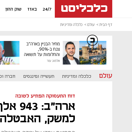
24/7
באזז
שוק ההון
דף הבית
עולם
כלכלה ומדיניות
מחיר הבניין בארה"ב
צנח ב-90%,
כלכליסט
דיגיטל
והחלומות על תשואה
גבוהה התנפצו
אלמוג עזר
עולם
כלכלה ומדיניות
תעשייה ופיננסים
חברה וס
דוח התעסוקה הפתיע לטובה
ארה"ב:
למשק, האבטלה ביו