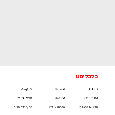
CTech – the
הבית של ההייטק הישראלי
כתבו לנו
המערכת
פודקאסט
המייל האדום
ההנהלה
תנאי שימוש
מדיניות פרטיות
פרסמו אצלנו
הפוך לדף הבית