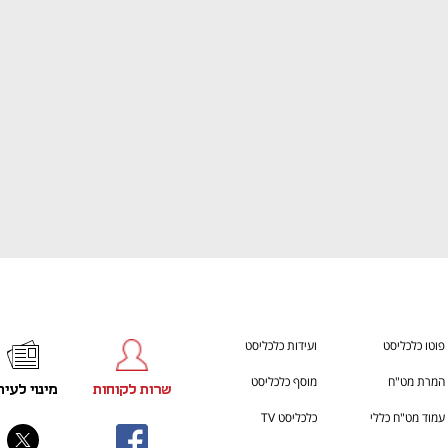
ענף במתח גבוה
מדברים כלכלה, עסקים ומה שב
פוטו כלכליסט
ועידות כלכליסט
המרת מט"ח
מוסף כלכליסט
שרות לקוחות
מינוי לעית
עמוד מט"ח כללי
כלכליסט TV