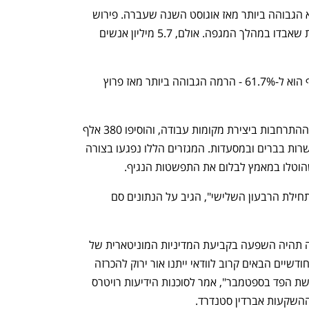
התוספת של 943 אלף משרות חדשות היא הגבוהה ביותר מאז אוגוסט השנה שעברה. פירוש 
הדבר כי ארה"ב השיבה כ-75% מהעבודות שאבדו במהלך המגפה. אולם, 5.7 מיליון אנשים 
שיעור ההשתתפות בכוח העבודה עלה אף הוא ל-61.7% - הרמה הגבוהה ביותר מאז פרוץ 
מגזרי הפנאי והאירוח המשיכו להוביל את ההתרחבות ביצירת מקומות עבודה, והוסיפו 380 אלף 
משרות בחודש שעבר, מתוכן 253 אלף משרות בברים ובמסעדות. המגזרים הללו נפגעו בצורה 
וטלו במאמץ לבלום את התפשטות הנגיף. 
"התנאים בשוק העבודה נראים בריאים בתחילת הרבעון השלישי", הגיב על הנתונים סם 
להתאוששות של שוק העבודה ככל הנראה תהיה השפעה בקביעת המדיניות המוניטארית של 
הבנק הפדראלי המרכזי. "נתונים חזקים בחודשיים הבאים קרוב לוודאי ייתנו אור ירוק להכרזה 
מוקדמת על צמצום מדינות ההקלות בפגישת הפד בספטמבר", אמר לסוכנות הידיעות רויטרס 
ההשקעות אברדין סטנדרד. 