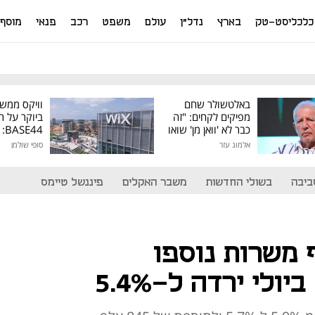
כלכליסט-טק
בארץ
נדל"ן
עולם
משפט
רכב
פנאי
מוסף
באלטשולר שחם
וויקס ממש
מפיקים לקחים: "זה
ביוקר על ר
כבר לא 'וואן מן' שואו
44
של גילעד"
אלמוג עזר
סופי שולמן
מיליון דולר
ביבה
בשולי החדשות
משבר האקלים
פיננשל טיימס
 943 אלף משרות נוספו
לי ירדה ל-5.4%