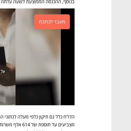
בנוסף, ההכנסה הממוצעת לשעה עלתה ב-110.4%, שהם סנט, ל-30.54 דול
מעבר לכתבה