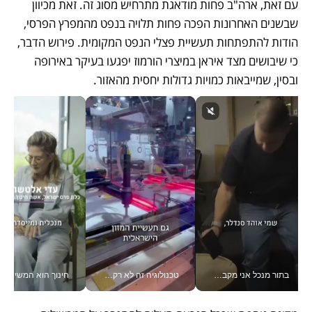
עם זאת, ארה"ב פחות מודאגת מתרחיש מסוג זה. זאת מכיוון 
שבשנים האחרונות הפכה פחות תלויה בנפט מהמפרץ הפרסי, 
הודות להתפתחות תעשיית פצלי הנפט המקומית. פירוש הדבר, 
כי שיבושים מצד איראן במיצרי הורמוז יפגעו בעיקר באירופה 
ובסין, שמייבאות כמויות גדולות יחסית מהאזור. 
בתור מנכל אני מקבל מאות החלטות ביום, וה- Galaxy Z Fold8 Ultra עוזר לי לחתוך אותן מהר יותר_v
טכנולוגיה זה לא רק בהייטק: גם תעשיית המזון הישראלית מאמצת כלי AI, אוטומציה וניתוח דאטה בזמן אמת
חינוך הוא המש