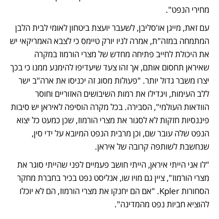
מחירי הנפט". 
עם זאת, מייגן או'סליבן, לשעבר יועצת ביטחון לאומי לבית הלבן 
המתמחה במזה"ת, אמרה לניו יורק טיימס כי לצבא האמריקאי יש 
את היכולת לחייב פתיחה מחדש של מצרי הורמוז במקרה 
שאיראן תחסום אותם, אך זהו צעד שיעדיפו להימנע ממנו כי בכך 
יצרו משבר גדול יותר. "פעולות מסוג זה יכניסו את ארה"ב ישר 
ללב העימות, ויגדילו את רמות השיבושים האזוריים וחוסר 
הוודאות העולמי", הסבירה. בכל מקרה הוסיפה לאיראן יש סיבות 
פיננסיות חזקות לא לסגור את מצרי הורמוז, שכן כמעט כל יצוא 
הנפט שלה עובר שם, וכן מרבית הנפט המיובא על ידי סין, 
שנחשבת לשותפה קרובה של איראן. 
"לו אני הייתי איראן, הייתי חושב פעמיים לפני שהייתי סוגר את 
מצרי הורמוז", ציין גם מויו שו, אנליסט נפט בכיר בחברת מחקר 
הסחורות Kpler. "אם הם יחנקו את מצרי הורמוז, הם לא יוכלו 
להוציא חביות נפט מהמדינה". 