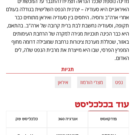
מדינה נוספת שככל הנראה תצליח להתגבר על המכשולים 
האיראניים היא סעודיה – יצרנית הנפט השלישית בגודלה בעולם 
אחרי ארה"ב ורוסיה. היחסים בין סעודיה ואיראן מתוחים כבר 
תקופה, וסעודיה נחשבת לבת ברית קרובה של ארה"ב. בהתאם, 
היא כבר הכינה תוכניות מגירה למקרה של הרחבת העימותים 
באזור, שכוללת מערכת צינורות נרחבת שמובילה דרומה מחוף 
המפרץ הפרסי, שבו היא מייצרת את מרבית הנפט שלה, לים 
האדום. 
תגיות
נפט
מצרי הורמוז
איראן
עוד בכלכליסט
פודקאסט
אנרגיה 360
כלכליסט טק