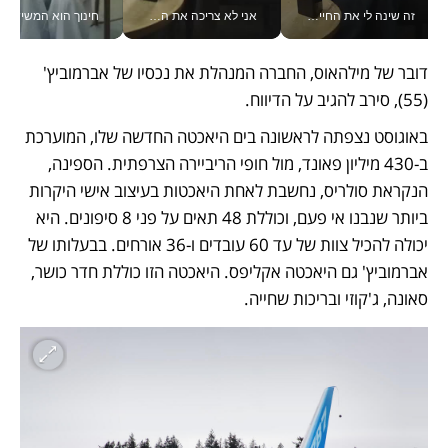
זה שינה לי את החיים: איך עידו איז'ק הופך את הסמארטפון לכלי צילום מקצועי_v
אני לא צריכה את המשרד: רונית שרעבי-חדד מנהלת ארגון של 30000 עובדים מכל מקום_v
חינוך הוא המש
דובר של מילהאוס, החברה המנהלת את נכסיו של אברמוביץ' 
(55), סירב להגיב על הדיווח. 
באוגוסט נצפתה לראשונה בים היאכטה החדשה שלו, המוערכת 
ב-430 מיליון פאונד, מול חופי הריביירה הצרפתית. הספינה, 
הנקראת סולריס, נחשבת לאחת היאכטות בעיצוב אישי היקרות 
ביותר שנבנו אי פעם, וכוללת 48 תאים על פני 8 סיפונים. היא 
יכולה להכיל צוות של עד 60 עובדים ו-36 אורחים. בבעלותו של 
אברמוביץ' גם היאכטה אקליפס. היאכטה הזו כוללת חדר כושר, 
סאונה, ג'קוזי ובריכות שחייה. 