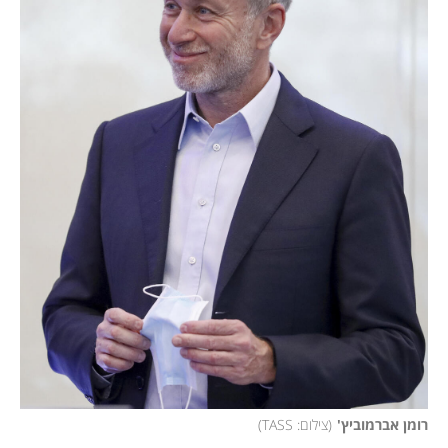
רומן אברמוביץ'
(
צילום: TASS
)