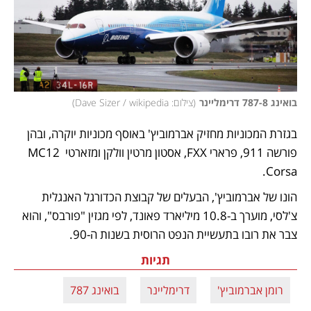
בואינג 787-8 דרימליינר
(
צילום: Dave Sizer / wikipedia
)
בגזרת המכוניות מחזיק אברמוביץ' באוסף מכוניות יוקרה, ובהן 
פורשה 911, פרארי FXX, אסטון מרטין וולקן ומזארטי MC12 
Corsa. 
הונו של אברמוביץ', הבעלים של קבוצת הכדורגל האנגלית 
צ'לסי, מוערך ב-10.8 מיליארד פאונד, לפי מגזין "פורבס", והוא 
צבר את רובו בתעשיית הנפט הרוסית בשנות ה-90. 
תגיות
רומן אברמוביץ'
דרימליינר
בואינג 787