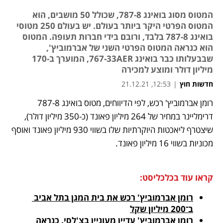
המטוס מסוג בואינג 787-8, שכולל 50 מושבים, הוא
המטוס הפרטי היקר ביותר בעולם. יש בעולם 250 מטוסי
בואינג 787-8 בלבד, ורובם בידי חברות תעופה. המטוס
הוא כנראה המטוס הפרטי השני של אברמוביץ',
שבבעלותו כבר בואינג 767-33AER, המוערך ב-170
מיליון דולר ומוצע למכירה
חדשות חוץ
|
12:53, 21.12.21
רומן אברמוביץ' רכש, לפי הדיווחים, מטוס בואינג 787-8 
נפתח בכרטיסייה חדשה
נפתח בכרטיסייה חדשה
נפתח בכרטיסייה חדשה
דרימליינר במחיר של 264 מיליון פאונד (כ-350 מיליון דולר), 
שיצטרף ליאכטות היוקרתיות שלו בשווי 930 מיליון פאונד ואוסף 
מכוניות בשווי 16 מיליון פאונד. 
קראו עוד בכלכליסט:
רומן אברמוביץ' רכש את בית המגן בתל אביב 
ב־200 מיליון שקל
רומן אברמוביץ' עדיין מעוניין בצ'לסי. כנראה