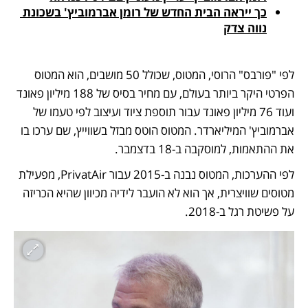
כך ייראה הבית החדש של רומן אברמוביץ' בשכונת 
נווה צדק
לפי "פורבס" הרוסי, המטוס, שכולל 50 מושבים, הוא המטוס 
הפרטי היקר ביותר בעולם, עם מחיר בסיס של 188 מיליון פאונד 
ועוד 76 מיליון פאונד עבור תוספת ציוד ועיצוב לפי טעמו של 
אברמוביץ' המיליארדר. המטוס הוטס מבזל בשווייץ, שם ערכו בו 
את ההתאמות, למוסקבה ב-18 בדצמבר. 
לפי ההערכות, המטוס נבנה ב-2015 עבור PrivatAir, מפעילת 
מטוסים שוויצרית, אך הוא לא הועבר לידיה מכיוון שהיא הכריזה 
על פשיטת רגל ב-2018. 