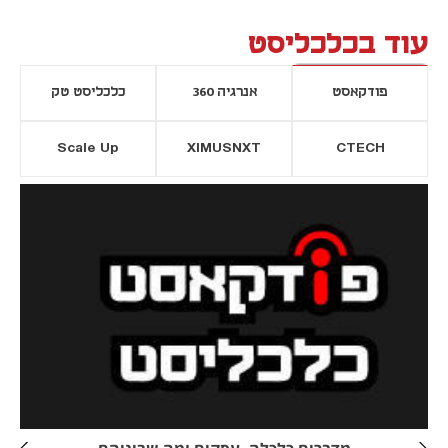
עוד בכלכליסט
פודקאסט
אנרגיה 360
כלכליסט טק
Scale Up
XIMUSNXT
CTECH
יסייה חדשה
נפתח בכרטיסייה חדשה