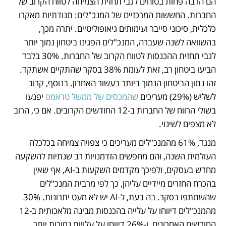
הם הרבה פחות בטוחים לגבי תחזית הצמיחה לטווח הקרוב של 
החברות. החששות המרכזיים של המנכ"לים: תנודתיות מאקרו 
כלכלית, סיכוני סייבר ועימותים גיאופוליטיים. יתרה מכך, 
בהשוואה לשנה שעברה, המנכ"לים הפגינו ביטחון נמוך יותר 
לגבי תחזית ההכנסות לטווח הקרוב של החברות. 30% בלבד 
הביעו ביטחון רב, זאת לעומת 38% בסקר שהתקיים אשתקד. 
זהו נתון הביטחון הנמוך ביותר בעשור האחרון. בנוסף, קרוב 
לשליש (29%) מעריכים 
שהמכסים של ממשל טראמפ
 יפגעו 
בשולי הרווח של החברות ב-12 החודשים הקרובים. אם כי, הרוב 
לא מצפים לשינוי. 
מנגד, 61% מהמנכ"לים מעריכים כי צפויה צמיחה בכלכלה 
העולמית השנה, והם מחפשים הזדמנויות רב שנתיות להשקעה 
מחדש בעסקים, ולפיכך מקדמים השקעות ב-AI, אף שאין 
בהכרח החזרים מיידיים עליהן, כך לפי מרבית המנכ"לים 
שהשתתפו בסקר. בה בעת, ל-AI יש לא מעט יתרונות. 30% 
מהמנכ"לים דיווחו על עלייה בהכנסות מבינה מלאכותית ב-12 
החודשים האחרונים, ו-26% דיווחו על עלויות נמוכות יותר 