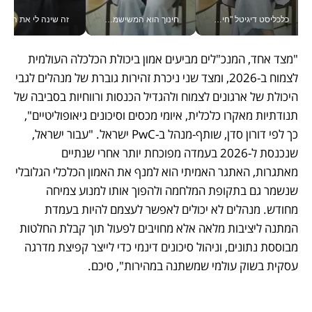
כלכליסט דיגיטל "חינוך הוא המשימה של החיים שלי"_v
חינוך הוא המשישמה של החיים שלי - V
זה שינה לי את החיים: 
"מצד אחד, המנכ"לים מביעים אמון ביכולת הכלכלה העולמית 
לצמוח ב-2026, ומצד שני ניכרת זהירות גוברת של מנהלים לגבי 
היכולת של ארגונים לצמוח ולהגדיל הכנסות ורווחיות בסביבה של 
תנודתיות מאקרו כלכלית, איומי מכסים וסיכונים גיאופוליטיים", 
כך לפי דורון סדן, שותף-מנהל ב-PwC ישראל. "עבור ישראל, 
שנכנסת ל-2026 בעמדה מפוכחת יותר אחרי שנתיים 
מאתגרות, האתגר האמיתי הוא למנף את האמון הכלכלי הגלובלי 
שנשמר גם בתקופת המלחמה ולהפוך אותו למנוע צמיחה 
מחודש. מנהלים לא יכולים לאפשר לעצמם להיות בעמדת 
המתנה ליציבות מלאה אלא מחויבים לפעול תוך קבלת החלטות 
מבוססת נתונים, וניהול סיכונים דינמי כדי לייצר קפיצת מדרגה 
עסקית בשוק עולמי שמשתנה במהירות", סיכם.