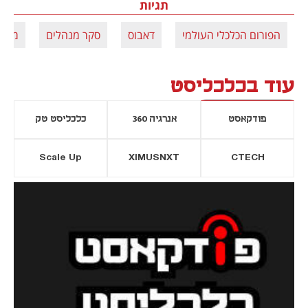
תגיות
הפורום הכלכלי העולמי
דאבוס
סקר מנהלים
מכסי
עוד בכלכליסט
פודקאסט
אנרגיה 360
כלכליסט טק
Scale Up
XIMUSNXT
CTECH
יסייה חדשה
נפתח בכרטיסייה חדשה