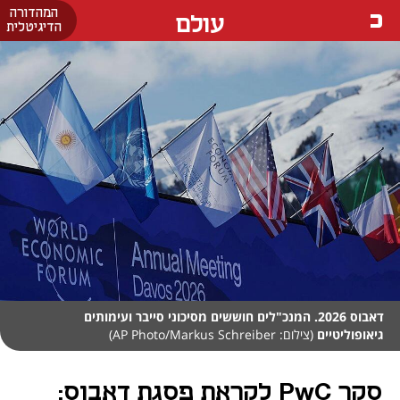
המהדורה
עולם
הדיגיטלית
דאבוס 2026. המנכ"לים חוששים מסיכוני סייבר ועימותים
גיאופוליטיים
(צילום: AP Photo/Markus Schreiber)
סקר PwC לקראת פסגת דאבוס: