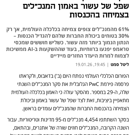
שפל של עשור באמון המנכ"לים
בצמיחה בהכנסות
61% מהמנכ"לים צופים צמיחה בכלכלה העולמית, אך רק
30% בטוחים ביכולת החברות שלהם להגדיל הכנסות –
הנתון הנמוך ביותר מזה עשור. כשליש חוששים שמכסי
טראמפ יפגעו ברווחיות, בעוד שההשקעות ב-AI ממשיכות
לצמוח למרות היעדר החזרים מיידיים
ליטל סמט
|
19:45, 19.01.26
הפורום הכלכלי העולמי נפתח היום (ב') בדאבוס, ולקראתו 
נפתח בכרטיסייה חדשה
פרסמה פירמת PwC הגלובלית את סקר המנכ"לים השנתי 
שלה, ה-29 במספר. מהסקר עולה כי האמון בכלכלה העולמית 
מתאפיין ביציבות, זאת לצד שפל של עשור באמון וביכולת 
הצמיחה בהכנסות החברות שהמנכ"לים עומדים בראשן. 
בסקר השתתפו 4,454 מנכ"לים מ-95 מדינות וטריטוריות. עבור 
השנה הקרובה, המנכ"לים חוזים שורה של אתגרים, ובהתאם, 