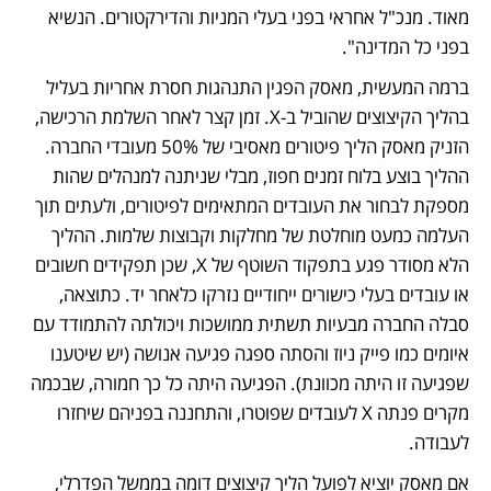
מאוד. מנכ"ל אחראי בפני בעלי המניות והדירקטורים. הנשיא 
בפני כל המדינה".
ברמה המעשית, מאסק הפגין התנהגות חסרת אחריות בעליל 
בהליך הקיצוצים שהוביל ב-X. זמן קצר לאחר השלמת הרכישה, 
הזניק מאסק הליך פיטורים מאסיבי של 50% מעובדי החברה. 
ההליך בוצע בלוח זמנים חפוז, מבלי שניתנה למנהלים שהות 
מספקת לבחור את העובדים המתאימים לפיטורים, ולעתים תוך 
העלמה כמעט מוחלטת של מחלקות וקבוצות שלמות. ההליך 
הלא מסודר פגע בתפקוד השוטף של X, שכן תפקידים חשובים 
או עובדים בעלי כישורים ייחודיים נזרקו כלאחר יד. כתוצאה, 
סבלה החברה מבעיות תשתית ממושכות ויכולתה להתמודד עם 
איומים כמו פייק ניוז והסתה ספגה פגיעה אנושה (יש שיטענו 
שפגיעה זו היתה מכוונת). הפגיעה היתה כל כך חמורה, שבכמה 
מקרים פנתה X לעובדים שפוטרו, והתחננה בפניהם שיחזרו 
לעבודה.
אם מאסק יוציא לפועל הליך קיצוצים דומה בממשל הפדרלי, 