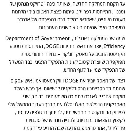
על הקמת המחלקה החדשה, שאותה כינה "פרויקט מנהטן של 
זמננו", התייחסות לפרויקט פיתוח פצצת האטום בימי מלחמת 
העולם השנייה, שאחראי במידה רבה להפיכתה של ארה"ב 
למעצמת-העל שהיתה ב-90 השנים האחרונות. 
שמה של המחלקה באנגלית, Department of Government 
Efficiency, יוצר את ראשי התיבות DOGE, התייחסות למטבע 
הקריפטו החביב על מאסק דוג'קוין – בחירה הומוריסטית 
מפוקפקת שיוצרת קיטוב לעומת התפקיד הרציני וכבד המשקל 
של התפקיד שמיועד לגוף החדש.
לצדו של מאסק יוביל את DOGE ויווק רמאסוואמי, איש עסקים 
שהתמודד בפריימריז הרפובליקנים לנשיאות, אך פרש בשלב 
מוקדם אחרי שלא זכה לתמיכה משמעותית. "ביחד, שני 
האמריקנים הנפלאים האלו יסללו את הדרך בעבור הממשל שלי 
לפירוק הביורוקרטיה הממשלתית, לחיתוך ברגולציה עודפת, 
לקיצוץ בהוצאות בזבזניות, ולבנייה מחדש של סוכנויות 
פדרליות", אמר טראמפ בהודעה שבה הודיע על הקמת 