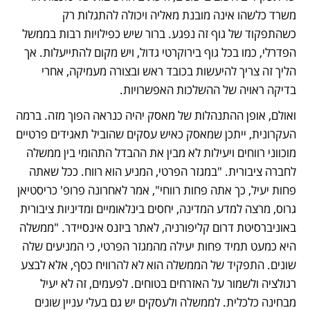
משרד כלשהו אינה מובנת מאליה ויכולה להתגלות רק 
כשהתפקוד של גוף זה נפגע. ברור שיש כפילויות רבות בממשל 
הפדרלי, כמו בכל גוף בירוקרטי גדול, ויש מקום להתייעלות. אך 
הליך זה צריך להיעשות בכובד ראש ובצורה מעמיקה, אחרי 
בדיקה ראויה של ההשלכות האפשרויות.
ואולם, אופן ההתנהלות של מאסק יהיה כנראה הפוך מזה. ברמה 
העקרונית, ייתכן שמאסק כאיש עסקים שהוביל תאגידים פרטיים 
מוכווני רווחים ויעילות לא מבין את ההבדל התהומי בין ממשלה 
לחברה ציבורית. "במגזר הפרטי, המניע הוא רווח. ככל שאתה 
פחות יעיל, כך אתה פחות רווחי", אמר לאחרונה פרופ' כריסטיאן 
גרוס, מרצה למדע המדינה, יחסים בינלאומיים ומדיניות ציבורית 
באוניברסיטת דרום קליפורניה, לאתר ביזנס אינסיידר. "ממשלה 
היא כמעט תמיד פחות יעילה מהמגזר הפרטי, כי המניעים שלה 
שונים. התפקיד של הממשלה הוא לא להרוויח כסף, אלא לבצע 
רגולציה ולשמור על האזרחים בטוחים. לפעמים, זה לא יעיל 
מבחינה כלכלית. לממשלה ולעסקים יש גם בעלי עניין שונים 