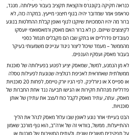
כנראה חקיקה בקונגרס והקצאת תקציב בעבור פעילותה. מנגד, 
טראמפ אמר שמדובר יהיה בגוף חיצוני מייעץ. במקרה כזה, לא 
ברור מה יהיו הסמכויות שיוקנו לגוף ואופן קבלת ההחלטות בנוגע 
לקיצוצים שייזום. כן לא ברור האם מאסק ורמאסוואמי יועסקו 
כעובדים פדרליים או בתקן שבו הם מקבלים תגמול כספי 
מהממשל – מעמד שיכול ליצור ניגוד עניינים משמעותי בעיקר 
בעבור מאסק ועסקיו הענפים.
לא מן הנמנע, למשל, שמאסק יציע לפגוע בפעילותה של סוכנות 
ממשלתית שאחראית לאכיפת רגולציה שנוגעת לפעילות טסלה 
או ספייס X או ניורלינק. לפי הניו יורק טיימס, לפחות 20 סוכנויות 
פדרליות מנהלות חקירות או הגישו תביעה נגד אחת החברות של 
מאסק. עתה, עתיד מאסק לקבל כוח לעצב את עתידן של אותן 
סוכנויות.
הבט בעייתי אחר נוגע לאופן שבו עלול מאסק לנהל את הליך 
ההתייעלות. ממשל, בוודאי זה של ארה"ב, הוא גוף מורכב שאמון 
על תפקידים חשובים שונים, ולעתים החשיבות של סוכנות או 