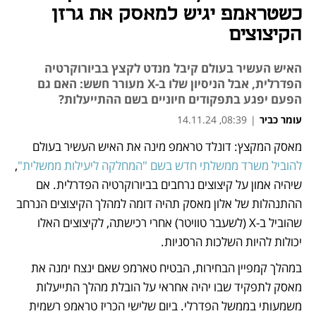
כשטראמפ יגיש למאסק את גרזן
הקיצוצים
האיש העשיר בעולם קיבל מנדט לקצץ בביורוקרטיה
הפדרלית, אבל הניסיון שלו ב-X מעורר חשש: האם גם
הפעם יפגע בתפקודים חיוניים בשם ההתייעלות?
עומר כביר
|
08:39, 14.11.24
מאסק המקצץ: דונלד טראמפ מינה את האיש העשיר בעולם 
נפתח בכרטיסייה חדשה
נפתח בכרטיסייה חדשה
להוביל משרד ממשלתי חדש בשם "המחלקה ליעילות ממשלית"
, 
שיהיה אמון על קיצוצים נרחבים בביורוקרטיה הפדרלית. אם 
ההתנהלות של אלון מאסק תהיה דומה למהלך הקיצוצים הנרחב 
שהוביל ב-X (לשעבר טוויטר) אחרי רכישתה, לקיצוצים האלו 
יכולות להיות השלכות הרסניות.
במהלך קמפיין הבחירות, הבטיח טארמפ שאם ינצח ימנה את 
מאסק לתפקיד שבו יהיה אחראי על הובלת מהלך התייעלות 
משמעותי בממשל הפדרלי. ביום שלישי הכריז טראמפ רשמית 