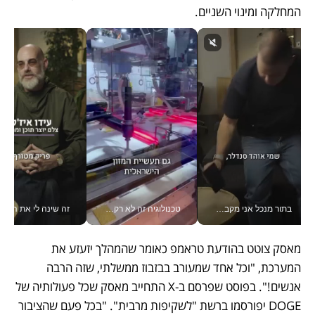
המחלקה ומינוי השניים.
בתור מנכל אני מקבל מאות החלטות ביום, וה- Galaxy Z Fold8 Ultra עוזר לי לחתוך אותן מהר יותר_v
טכנולוגיה זה לא רק בהייטק: גם תעשיית המזון הישראלית מאמצת כלי AI, אוטומציה וניתוח דאטה בזמן אמת
זה שינה לי את החיים: 
מאסק צוטט בהודעת טראמפ כאומר שהמהלך יזעזע את 
המערכת, "וכל אחד שמעורב בבזבוז ממשלתי, שזה הרבה 
אנשים!". בפוסט שפרסם ב-X התחייב מאסק שכל פעולותיה של 
DOGE יפורסמו ברשת "לשקיפות מרבית". "בכל פעם שהציבור 