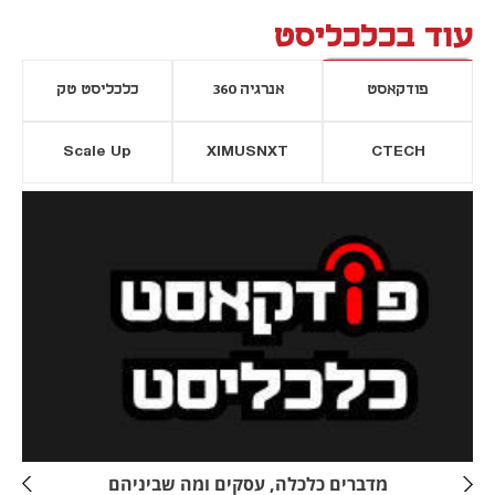
עוד בכלכליסט
פודקאסט
אנרגיה 360
כלכליסט טק
Scale Up
XIMUSNXT
CTECH
יסייה חדשה
נפתח בכרטיסייה חדשה
מדברים כלכלה, עסקים ומה שביניהם