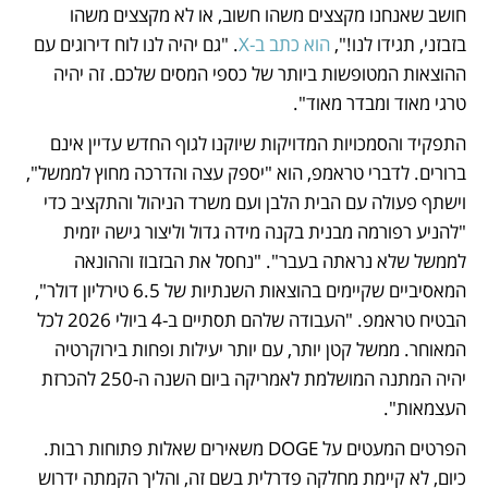
חושב שאנחנו מקצצים משהו חשוב, או לא מקצצים משהו 
בזבזני, תגידו לנו!", 
הוא כתב ב-X
. "גם יהיה לנו לוח דירוגים עם 
ההוצאות המטופשות ביותר של כספי המסים שלכם. זה יהיה 
טרגי מאוד ומבדר מאוד".
התפקיד והסמכויות המדויקות שיוקנו לגוף החדש עדיין אינם 
ברורים. לדברי טראמפ, הוא "יספק עצה והדרכה מחוץ לממשל", 
וישתף פעולה עם הבית הלבן ועם משרד הניהול והתקציב כדי 
"להניע רפורמה מבנית בקנה מידה גדול וליצור גישה יזמית 
לממשל שלא נראתה בעבר". "נחסל את הבזבוז וההונאה 
המאסיביים שקיימים בהוצאות השנתיות של 6.5 טירליון דולר", 
הבטיח טראמפ. "העבודה שלהם תסתיים ב-4 ביולי 2026 לכל 
המאוחר. ממשל קטן יותר, עם יותר יעילות ופחות בירוקרטיה 
יהיה המתנה המושלמת לאמריקה ביום השנה ה-250 להכרזת 
העצמאות".
הפרטים המעטים על DOGE משאירים שאלות פתוחות רבות. 
כיום, לא קיימת מחלקה פדרלית בשם זה, והליך הקמתה ידרוש 