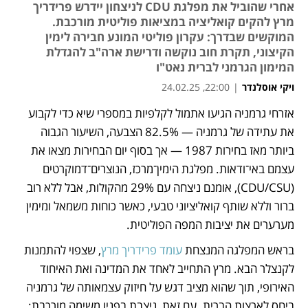
אחרי שהוביל את מפלגת CDU לניצחון יידרש פרידריך
מרץ להקים קואליציה במציאות פוליטית מורכבת.
המוקשים שבדרך: עקרון פוליטי המונע חבירה לימין
הקיצוני, תקרת חוב נוקשה ודרישת ארה"ב להגדלת
המימון הגרמני לברית נאט"ו
ויקי אוסלנדר
|
22:00, 24.02.25
אזרחי גרמניה הגיעו אתמול לקלפיות במספרי שיא כדי לקבוע 
נפתח בכרטיסייה חדשה
את עתידה של גרמניה — 82.5% הצבעה, השיעור הגבוה 
ביותר מאז בחירות 1987 — אך בסוף יום הבחירות מצאו את 
עצמם באי־ודאות. מפלגת הימין־מרכז, הנוצרים־דמוקרטים 
(CDU/CSU), אומנם ניצחה עם 29% מהקולות, אבל ללא רוב 
ברור וללא שותף קואליציוני טבעי, כאשר כוחות משמאל ומימין 
מערערים את יציבות המפה הפוליטית. 
בראש המפלגה המנצחת 
עומד פרידריך מרץ
, שצפוי להתמנות 
לקנצלר הבא. מרץ התחייב לאחד את המדינה ואת האיחוד 
האירופי, תוך שהוא מציב דגש על חיזוק עצמאותה של גרמניה 
ביחס לארצות הברית. עם זאת, ניצבת בפניו משימה מורכבת: 