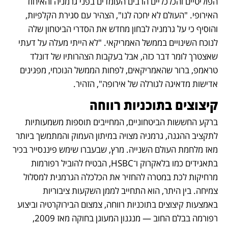
הפוליטיים והכלכליים הרבים העומדים בפני גרמניה והאיחוד 
האירופי. "העולם לא יחכה לנו", הצהיר עם סגירת הקלפיות, 
והוסיף כי על גרמניה לבחון מחדש את הסדרי הביטחון שלה 
לנוכח השינויים בממשל האמריקאי. "לא הייתי מעלה על דעתי 
שאצטרך לומר דבר כזה, אבל בעקבות הצהרותיו של דונלד 
טראמפ, ברור שהאמריקאים, לפחות הממשל הנוכחי, מפגינים 
אדישות מדאיגה לגורלה של אירופה", הזהיר.
קיצוצים בתוכניות רווחה
ברקע החששות הביטחוניים, המחייבים תוספות משמעותיות 
לתקציב ההגנה, גרמניה מצויה במיתון העמוק והמתמשך ביותר 
מאז מלחמת העולם השנייה. מרץ, שבעברו שימש פיננסייר בכיר 
בתאגידים כמו בלאקרוק ו־HSBC, הבטיח להוביל רפורמות 
מרחיקות לכת במטרה להחזיר את הכלכלה הגרמנית למסלול 
צמיחה. בין היתר, הוא התחייב לממן השקעות ציבוריות 
באמצעות קיצוצים בתוכניות רווחה, צמצום הבירוקרטיה וביצוע 
רפורמה בבלם החוב — מנגנון המעוגן בחוקה מאז 2009, 