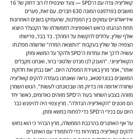
קואליציה צרה עם ה־SPD — צעד שיבטיח לו רוב דחוק של 16 
מושבים בפרלמנט המונה 630 חברים. עם זאת, פערים 
אידיאולוגיים עמוקים בין המפלגות, שהעמיקו בשנים האחרונות 
תחת הנהגתו כראש האופוזיציה לממשלתו של הקנצלר היוצא 
אולף שולץ, עלולים להקשות על המהלך. בד בבד, פרישתו 
הצפויה של שולץ בעקבות "התוצאה המרה" שרשמה מפלגתו 
עשויה לרכך את עמדות ה־SPD ולהקל על המשא ומתן 
הקואליציוני. "הוענק לנו מנדט שלטוני ברור, ואנחנו מקבלים 
אותו", אמר מרץ בוועידת המפלגה היום. "אם נבחן את חלוקת 
המושבים בבונדסטאג, נראה שאנחנו בעמדה להקים קואליציה 
שחורה־אדומה וזה בדיוק מה שבכוונתנו לעשות". הגוש השמרן 
מזוהה בצבע השחור בעוד ה־SPD מזוהים כאדומים, כאשר יחד 
הם מכונים "הקואליציה הגדולה". מרץ צפוי היה להיפגש כבר 
היום עם בכירי ה־SPD כדי לפתוח במשא ומתן. 
על אף האתגרים בהרכבת הממשלה, מרץ הבהיר כי הוא נחוש 
להקים קואליציה במהירות כדי להתמודד עם האתגרים 