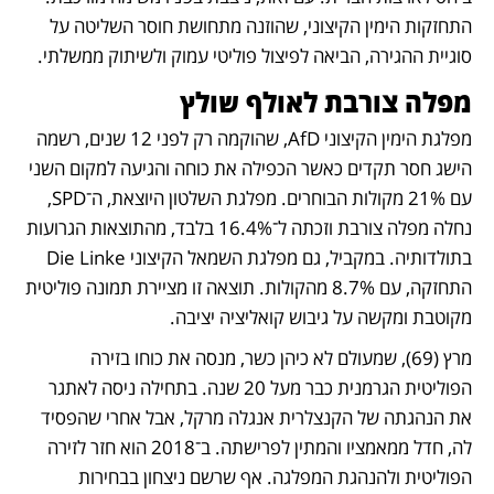
התחזקות הימין הקיצוני, שהוזנה מתחושת חוסר השליטה על 
סוגיית ההגירה, הביאה לפיצול פוליטי עמוק ולשיתוק ממשלתי.
מפלה צורבת לאולף שולץ
מפלגת הימין הקיצוני AfD, שהוקמה רק לפני 12 שנים, רשמה 
הישג חסר תקדים כאשר הכפילה את כוחה והגיעה למקום השני 
עם 21% מקולות הבוחרים. מפלגת השלטון היוצאת, ה־SPD, 
נחלה מפלה צורבת וזכתה ל־16.4% בלבד, מהתוצאות הגרועות 
בתולדותיה. במקביל, גם מפלגת השמאל הקיצוני Die Linke 
התחזקה, עם 8.7% מהקולות. תוצאה זו מציירת תמונה פוליטית 
מקוטבת ומקשה על גיבוש קואליציה יציבה.
מרץ (69), שמעולם לא כיהן כשר, מנסה את כוחו בזירה 
הפוליטית הגרמנית כבר מעל 20 שנה. בתחילה ניסה לאתגר 
את הנהגתה של הקנצלרית אנגלה מרקל, אבל אחרי שהפסיד 
לה, חדל ממאמציו והמתין לפרישתה. ב־2018 הוא חזר לזירה 
הפוליטית ולהנהגת המפלגה. אף שרשם ניצחון בבחירות 