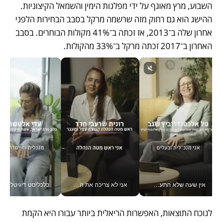
השבוע, מרץ מאוגף על ידי מפלגות הימין והשמאל הקיצוניות. 
ההישג הוא גם רחוק מזה שרשמה מרקל בסבב הבחירות הלפני 
אחרון שלה ב־2013, אז זכתה ב־41% מקולות הבוחרים. בסבב 
האחרון ב־2017 זכתה מרקל ב־33% מהקולות. 
אין שעה שלא התעסקתי במשבר - טל אלכסנדרוביץ’ שגב מנהלת משברים תקשורתיים מכל מקום עם ה- Galaxy Z Fold8 Ultra שלה_v
אני לא צריכה את המשרד: רונית שרעבי-חדד מנהלת ארגון של 30000 עובדים מכל מקום_v
כלכליסט דיגיטל
לנוכח התוצאות, האפשרות הריאלית ביותר עבורו היא הקמת 