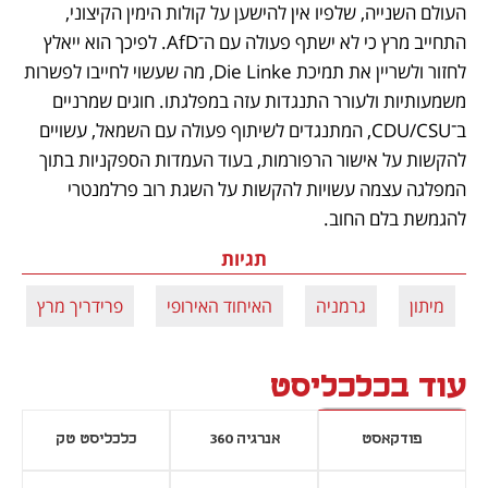
העולם השנייה, שלפיו אין להישען על קולות הימין הקיצוני, 
התחייב מרץ כי לא ישתף פעולה עם ה־AfD. לפיכך הוא ייאלץ 
לחזור ולשריין את תמיכת Die Linke, מה שעשוי לחייבו לפשרות 
משמעותיות ולעורר התנגדות עזה במפלגתו. חוגים שמרניים 
ב־CDU/CSU, המתנגדים לשיתוף פעולה עם השמאל, עשויים 
להקשות על אישור הרפורמות, בעוד העמדות הספקניות בתוך 
המפלגה עצמה עשויות להקשות על השגת רוב פרלמנטרי 
להגמשת בלם החוב.
תגיות
מיתון
גרמניה
האיחוד האירופי
פרידריך מרץ
עוד בכלכליסט
פודקאסט
אנרגיה 360
כלכליסט טק