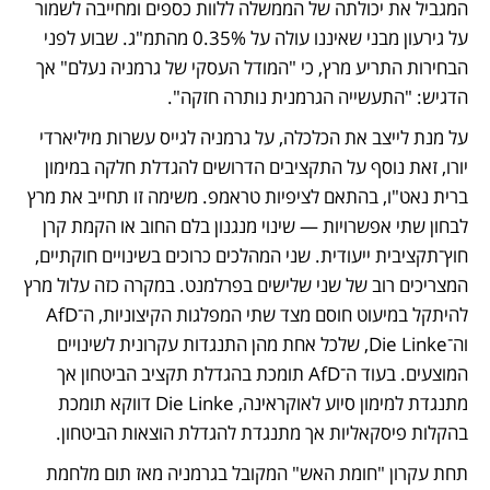
המגביל את יכולתה של הממשלה ללוות כספים ומחייבה לשמור 
על גירעון מבני שאיננו עולה על 0.35% מהתמ"ג. שבוע לפני 
הבחירות התריע מרץ, כי "המודל העסקי של גרמניה נעלם" אך 
הדגיש: "התעשייה הגרמנית נותרה חזקה".
על מנת לייצב את הכלכלה, על גרמניה לגייס עשרות מיליארדי 
יורו, זאת נוסף על התקציבים הדרושים להגדלת חלקה במימון 
ברית נאט"ו, בהתאם לציפיות טראמפ. משימה זו תחייב את מרץ 
לבחון שתי אפשרויות — שינוי מנגנון בלם החוב או הקמת קרן 
חוץ־תקציבית ייעודית. שני המהלכים כרוכים בשינויים חוקתיים, 
המצריכים רוב של שני שלישים בפרלמנט. במקרה כזה עלול מרץ 
להיתקל במיעוט חוסם מצד שתי המפלגות הקיצוניות, ה־AfD 
וה־Die Linke, שלכל אחת מהן התנגדות עקרונית לשינויים 
המוצעים. בעוד ה־AfD תומכת בהגדלת תקציב הביטחון אך 
מתנגדת למימון סיוע לאוקראינה, Die Linke דווקא תומכת 
בהקלות פיסקאליות אך מתנגדת להגדלת הוצאות הביטחון.
תחת עקרון "חומת האש" המקובל בגרמניה מאז תום מלחמת 