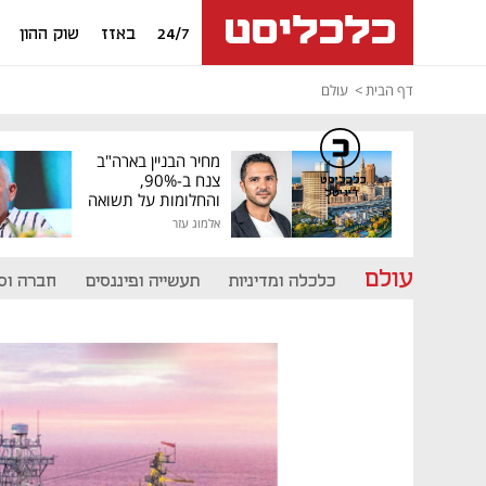
24/7
באזז
שוק ההון
דף הבית
עולם
מחיר הבניין בארה"ב
צנח ב-90%,
כלכליסט
דיגיטל
והחלומות על תשואה
גבוהה התנפצו
אלמוג עזר
עולם
כלכלה ומדיניות
תעשייה ופיננסים
חברה וס