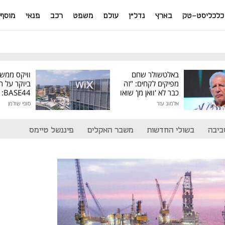
כלכליסט-טק
בארץ
נדל"ן
עולם
משפט
רכב
פנאי
מוסף
באלטשולר שחם
וויקס ממש
מפיקים לקחים: "זה
ביוקר על ר
כבר לא 'וואן מן' שואו
44
של גילעד"
אלמוג עזר
סופי שולמן
מיליון דולר
ביבה
בשולי החדשות
משבר האקלים
פיננשל טיימס