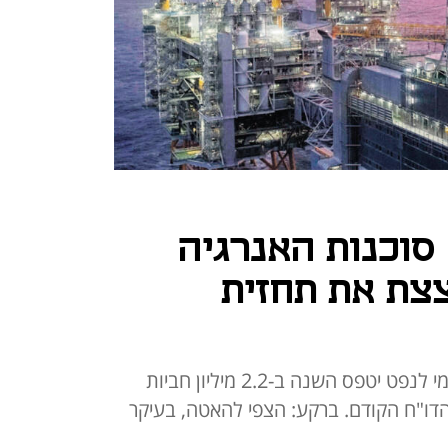
סוכנות האנרגיה
צת את תחזית
ב-IEA צופים כעת שהביקוש העולמי לנפט יטפס השנה ב-2.2 מיליון חביות
2 אלף חביות מהדו"ח הקודם. ברקע: הצפי להאטה, בעיקר