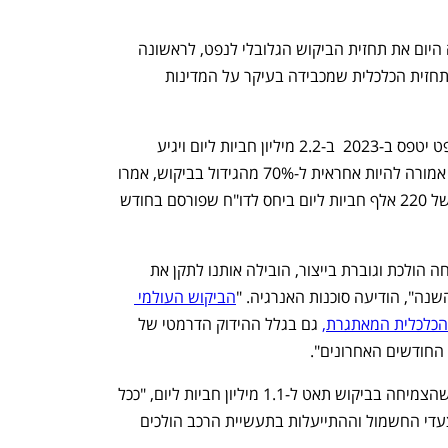
סוכנות האנרגיה הבינלאומית (IEA) חתכה היום את תחזית הביקוש הגלובלי לנפט, לראשונה 
השנה, תוך שהיא מציינת את ההחמרה בתחזית הכלכלית שמכבידה בעיקר על המדינות 
הסוכנות צופה כעת שהביקוש העולמי לנפט יטפס ב-2023  ב-2.2 מיליון חביות ליום ויגיע 
לממוצע של 102.1 מיליון חביות ליום. סין אמורה להיות אחראית ל-70% מהגידול בביקוש, אמרו 
ב-IEA. תחזית זו מייצגת עדכון כלפי מטה של 220 אלף חביות ליום ביחס לדו"ח שפורסם בחודש 
"ההאטה הכלכלית שבאה לידי ביטוי בצניחה הולכת וגוברת בייצור, הובילה אותנו לתקן את 
הביקוש העולמי 
הכלכלית המאתגרת,
 גם בגלל ההידוק הדרמטי של 
במבט קדימה לשנה הבאה, ה-IEA צופה שהצמיחה בביקוש תאט ל-1.1 מיליון חביות ליום, "ככל 
שההתאוששות מאבדת מומנטום וככל שצעדי החשמול וההתייעלות בתעשיית הרכב הולכים 