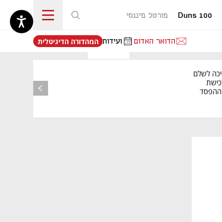
Duns 100
פורטל פיננסי
נפתח בכרטיסייה חדשה
הדואר האדום
ועידות
המהדורה הדיגיטלית
יכה לשלם
כישת
BASE: ההפסד
הרבעוני זינק ל-76