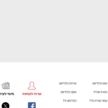
h – the gateway to Tech
You're NXT
פוטו כלכליסט
ועידות כלכליסט
המרת מט"ח
מוסף כלכליסט
שרות לקוחות
מינוי לעית
עמוד מט"ח כללי
כלכליסט TV