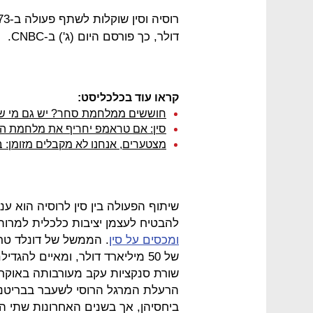
דולר, כך פורסם היום (ג') ב-CNBC.
קראו עוד בכלכליסט:
חוששים ממלחמת סחר? יש גם מי ש
סין: אם טראמפ יחריף את מלחמת ה
מצטערים, אנחנו לא מקבלים מזומן: 
שיתוף הפעולה בין סין לרוסיה הוא ענ
להבטיח לעצמן יציבות כלכלית למרות
ומכסים על סין
. הממשל של דונלד טר
שורת סנקציות עקב מעורבותה באוקרא
הרעלת המרגל הרוסי לשעבר בבריטניה. ו
ביחסיהן, אך בשנים האחרונות שתי 