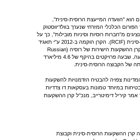
הוא "הוועדה המייעצת הרוסית-סינית",
ורום הכלכלי המזרחי שנערך בוולדיווסטוק
רוסיה. הוועדה כוללת יותר מ-150 נציגים מ"חברות רוסיות וסיניות מובילות", כך על
פי הצהרה של קרן ההשקעות הרוסית-סינית (RCIF). הקרן הוקמה ב-2012 ע"י תאגיד
ההשקעות הסיני שבבעלות המדינה וקרן ההשקעות הישירות של רוסיה (Russian
Direct Investment Fund). לפי ההודעה, שבעה פרויקטים בהיקף של 4.6 מיליארד
תה של הקבוצה הרוסית-סינית.
דינות צפויה להבטיח הזדמנויות להשקעות
בטיחות במיוחד טמונות בעסקאות דו צדדיות
ך אמר קיריל דימיטרייב, מנכ"ל קרן ההשקעות
 קרן ההשקעות הרוסית-סינית וקבוצת