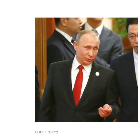
צילום: רויטרס