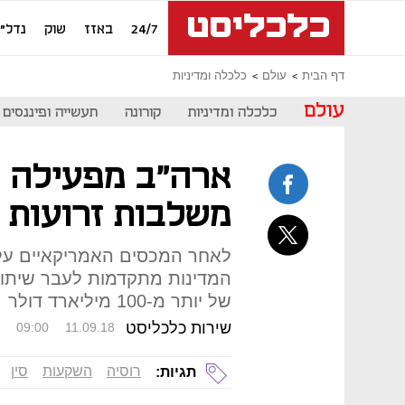
24/7
באזז
שוק
נדל"ן
דף הבית
עולם
כלכלה ומדיניות
עולם
כלכלה ומדיניות
קורונה
תעשייה ופיננסים
ארה"ב מפעילה לח
משלבות זרועות
לאחר המכסים האמריקאיים על ס
של יותר מ-100 מיליארד דולר
שירות כלכליסט
09:00
11.09.18
רוסיה
השקעות
סין
תגיות: