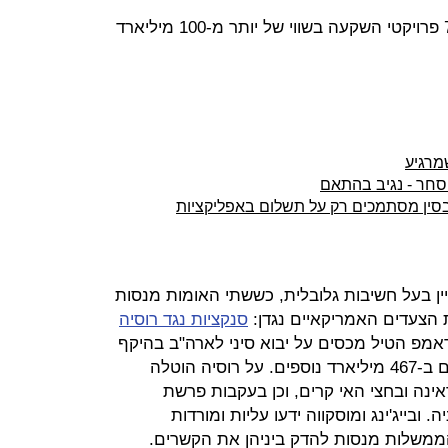
רוסיה וסין שוקלות לשתף פעולה ב-73 פרויקטי השקעה בשווי של יותר מ-100 מיליארד
מרגיע
סחר - נגיב בהתאם
בסין מסתמכים רק על תשלום באפליקציות
יין בעל חשיבות גלובלית, כששתי האומות מנסות
 הצעדים האמריקאיים נגדן:
סנקציות נגד רוסיה
אמפ הטיל מכסים על יבוא סיני לארה"ב בהיקף
של 50 מיליארד דולר, ומאיים להגדילם ב-467 מיליארד נוספים. על רוסיה הוטלה
ינה ובחצי האי קרים, וכן בעקבות פרשת
בייג'ינג ומוסקווה ידעו עליות ומורדות
הממשלות מנסות להדק ביניהן את הקשרים.