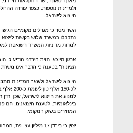
מאזן חסאונה, שר החקלאות הירדני, א
ולמדינות נוספות. כצפוי עוררה ההח
הייצוא לישראל.
נתקבלו במשרד שלוש בקשות לייצוא זית
למרות מדיניות המשרד השואפת למכו
ארגון מייצאי הזית הירדני הודיע כי ה
הציונית" בטענה כי הדבר אינו משר
הייצוא לישראל ולשאר המדינות מתבצ
לכ-150 אלף
למנוע את הייצוא לישראל, שכן ירדן
בינלאומיות. לטענת היצואנים, הם פנו
המחירים בשוק המקומי.
יצוין כי בירדן 17 מיליון עצי זית, המהווים כ-72% מכלל העצים הנותנים פרי בממלכה.