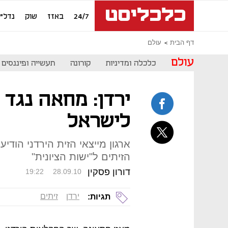
24/7
באזז
שוק
נדל"ן
דף הבית
עולם
עולם
כלכלה ומדיניות
קורונה
תעשייה ופיננסים
ירדן: מחאה נגד י
לישראל
ארגון מייצאי הזית הירדני הודי
הזיתים ל"ישות הציונית"
דורון פסקין
19:22
28.09.10
ירדן
זיתים
תגיות: