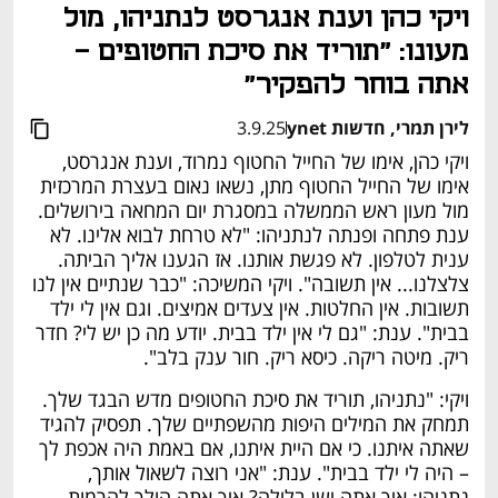
ויקי כהן וענת אנגרסט לנתניהו, מול 
מעונו: "תוריד את סיכת החטופים - 
אתה בוחר להפקיר"
לירן תמרי, חדשות ynet
3.9.25
ויקי כהן, אימו של החייל החטוף נמרוד, וענת אנגרסט, 
אימו של החייל החטוף מתן, נשאו נאום בעצרת המרכזית 
מול מעון ראש הממשלה במסגרת יום המחאה בירושלים. 
ענת פתחה ופנתה לנתניהו: "לא טרחת לבוא אלינו. לא 
ענית לטלפון. לא פגשת אותנו. אז הגענו אליך הביתה. 
צלצלנו... אין תשובה". ויקי המשיכה: "כבר שנתיים אין לנו 
תשובות. אין החלטות. אין צעדים אמיצים. וגם אין לי ילד 
בבית". ענת: "גם לי אין ילד בבית. יודע מה כן יש לי? חדר 
ריק. מיטה ריקה. כיסא ריק. חור ענק בלב".
ויקי: "נתניהו, תוריד את סיכת החטופים מדש הבגד שלך. 
תמחק את המילים היפות מהשפתיים שלך. תפסיק להגיד 
שאתה איתנו. כי אם היית איתנו, אם באמת היה אכפת לך 
– היה לי ילד בבית". ענת: "אני רוצה לשאול אותך, 
נתניהו: איך אתה ישן בלילה? איך אתה הולך להרמות 