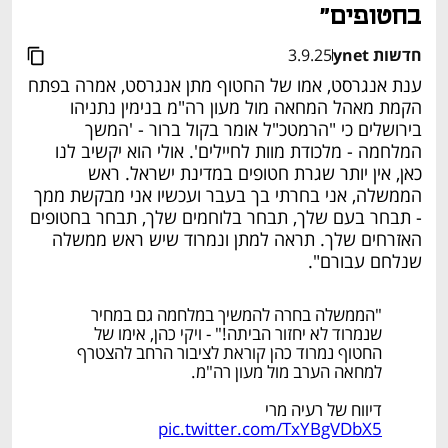
בחטופים"
חדשות ynet
3.9.25
ענת אנגרסט, אמו של החטוף מתן אנגרסט, אמרה בפתח 
הקמת מאהל המחאה מול מעון רה"מ בנימין נתניהו 
בירושלים כי "הרמטכ"ל אומר בקול ברור - 'המשך 
המלחמה - מלכודת מוות לחיילים'. אולי הוא יקשיב לנו 
כאן, אין יותר שגרת חטופים במדינת ישראל. ראש 
הממשלה, אני בחרתי בך בעבר ועכשיו אני מבקשת ממך 
- תבחר בעם שלך, תבחר בלוחמים שלך, תבחר בחטופים 
האזרחים שלך. תראה למתן ונמרוד שיש ראש ממשלה 
שנלחם עבורם".
"הממשלה בחרה להמשיך במלחמה גם במחיר
שנמרוד לא יחזור הביתה!" - ויקי כהן, אימו של
החטוף נמרוד כהן קוראת לציבור הרחב להצטרף
למחאה הערב מול מעון רה"מ.
דיווח של רעיה מרי
pic.twitter.com/TxYBgVDbX5