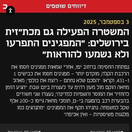
דף ה
דיווחים שוטפים
3 בספטמבר, 2025
המשטרה הפעילה גם מכת"זית
בירושלים: "המפגינים התפרעו
ולא נשמעו להוראות"
נפתחה החסימה ברחוב יפו, אחרי שמאות מפגינים חסמו את
הרכבת הקלה; מוקדם יותר - מפגינים חסמו את כבישים 1
ו-431, וקראו: "הסכם שלא נחתם - רוצח את כולם"; מאהל
מחאה הוקם מול מעון רה"מ עד לעצרת ביום שבת: "הגיע הזמן
להחזיר את המוסר והשפיות למדינה"; נעצרו שני חשודים
בהבערת רכב בהפגנה בי-ם, תומכי מחאה גייסו כ-200 אלף
שקל למשפחה. נתניהו תקף את המפגינים: "מתנהגים כמו
פלנגות פשיסטיות - ואין אכיפה"