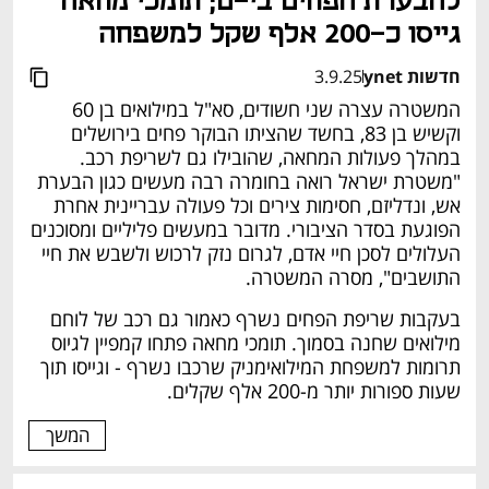
להבערת הפחים בי-ם; תומכי מחאה 
גייסו כ-200 אלף שקל למשפחה
חדשות ynet
3.9.25
המשטרה עצרה שני חשודים, סא"ל במילואים בן 60 
וקשיש בן 83, בחשד שהציתו הבוקר פחים בירושלים 
במהלך פעולות המחאה, שהובילו גם לשריפת רכב. 
"משטרת ישראל רואה בחומרה רבה מעשים כגון הבערת 
אש, ונדליזם, חסימות צירים וכל פעולה עבריינית אחרת 
הפוגעת בסדר הציבורי. מדובר במעשים פליליים ומסוכנים 
העלולים לסכן חיי אדם, לגרום נזק לרכוש ולשבש את חיי 
התושבים", מסרה המשטרה.
בעקבות שריפת הפחים נשרף כאמור גם רכב של לוחם 
מילואים שחנה בסמוך. תומכי מחאה פתחו קמפיין לגיוס 
תרומות למשפחת המילואימניק שרכבו נשרף - וגייסו תוך 
שעות ספורות יותר מ-200 אלף שקלים.
המשך