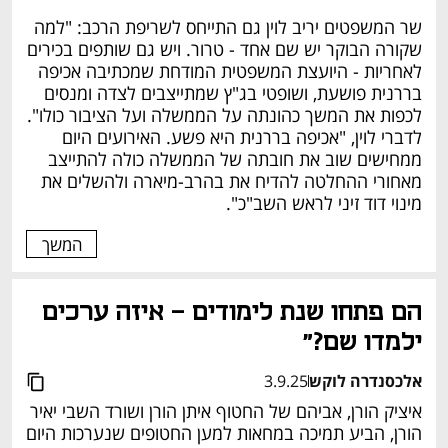
שר המשפטים יריב לוין גם התייחס לשריפת הרכב: "למה 
שקורה הבוקר יש שם אחד - טרור. ויש גם שותפים בכירים 
לאחריות - היועצת המשפטית המודחת שמכתיבה אכיפה 
בררנית פושעת, ושופטי בג"ץ שמתייצבים לצדה ומנסים 
לכפות את המשך כהונתה על הממשלה ועל הציבור כולו". 
לדברי לוין, "אכיפה בררנית היא פשע. האירועים היום 
ממחישים שוב את חובתה של הממשלה כולה להתייצב 
מאחורי ההחלטה להדיח את בהרב-מיארה ולהשלים את 
מינוי דוד זיני לראש השב"כ".
המשך
הם פתחו שנת לימודים - איזה ערכים 
ילמדו שם?"
אלכסנדרה לוקש
3.9.25
איציק הורן, אביהם של החטוף איתן הורן ושורד השבי יאיר 
הורן, הביע תמיכה במחאות למען החטופים שנערכות היום 