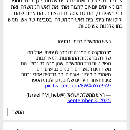
אחרי נבחרי ציבור ואחרי הילדים שלהם, לגן ולבתי הספר. 
הם מאיימים יום-יום לרצוח אותי, את ראש הממשלה, ואת 
בני משפחתי, והם גם עוסקים בהצתות. הם אמרו שהם 
יקיפו את ביתי, בית ראש הממשלה, בטבעת של אש, ממש 
כמו פלנגות פשיסטיות.
ראש הממשלה בנימין נתניהו:
״בדמוקרטיה הפגנה זה דבר לגיטימי. אבל מה
שקורה בהפגנות הממומנות, המאורגנות,
הפוליטיות נגד הממשלה, שהן פרצו כל גבול - הם
משחיתים רכוש, הם חוסמים כבישים, הם
מאמללים מיליוני אזרחים, הם רודפים אחרי נבחרי
ציבור ואחרי הילדים שלהם, לגן ולבתי הספר.
pic.twitter.com/EW4nYre9A9
— ראש ממשלת ישראל (@IsraeliPM_heb)
September 3, 2025
המשך