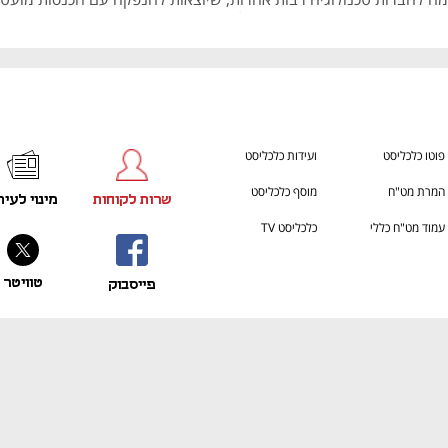
גם חברת impacx io קיבלה הערת "עסק חי" בתשקיף
פוטו כלכליסט
ועידות כלכליסט
המרת מט"ח
מוסף כלכליסט
שרות לקוחות
מינוי לעית
עמוד מט"ח כללי
כלכליסט TV
טוויטר
פייסבוק