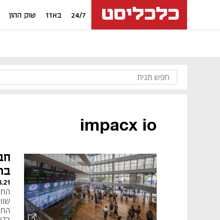
24/7
באזז
שוק ההון
impacx io
בת
8.21
בדו