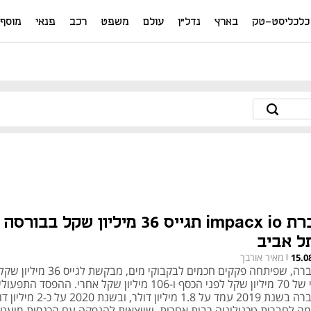
כלכליסט-טק
בארץ
נדל"ן
עולם
משפט
רכב
פנאי
מוסף
חברת impacx io תגייס 36 מיליון שקל בבורסה
ל אביב
מאיר אורבך
15.0
|
החברה, שפיתחה פקקים חכמים לבקבוקי מים, מבקשת לגיי
שווי של 70 מיליון שקל לפני הכסף ו-106 מיליון שקל אחרי. ההפסד התפ
החברה בשנת 2019 עמד על 1.8 מיליון דולר, ובשנת 2020 
מה לחברות טכנולוגיה רבות אחרות, שיוצאות להנפקה עם הכנסות מועטו