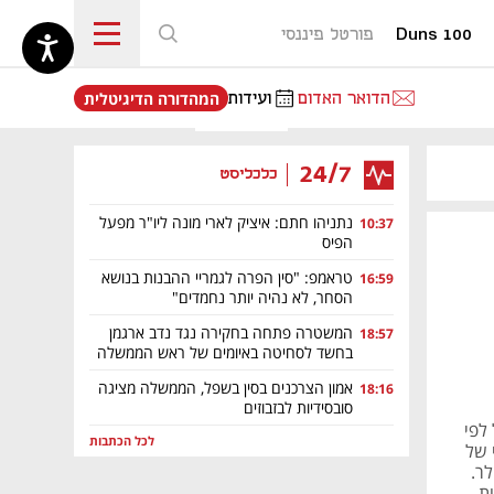
Duns 100
פורטל פיננסי
נפתח בכרטיסייה חדשה
הדואר האדום
ועידות
המהדורה הדיגיטלית
24/7
כלכליסט
נתניהו חתם: איציק לארי מונה ליו"ר מפעל
10:37
הפיס
טראמפ: "סין הפרה לגמריי ההבנות בנושא
16:59
הסחר, לא נהיה יותר נחמדים"
המשטרה פתחה בחקירה נגד נדב ארגמן
18:57
בחשד לסחיטה באיומים של ראש הממשלה
אמון הצרכנים בסין בשפל, הממשלה מציגה
18:16
סובסידיות לבזבוזים
ס 36 מיליון שקל לפי
לכל הכתבות
עולי של
על כ-2 מיליון דולר.
ת