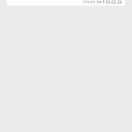
03.02.26
|
שקד גרין ערבה