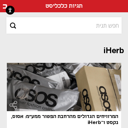
דף ה
תגיות כלכליסט
iHerb
מאמר קני
מאמר קני
המרוויחים הגדולים מהרחבת הפטור ממע"מ: אסוס,
נקסט ו־iHerb