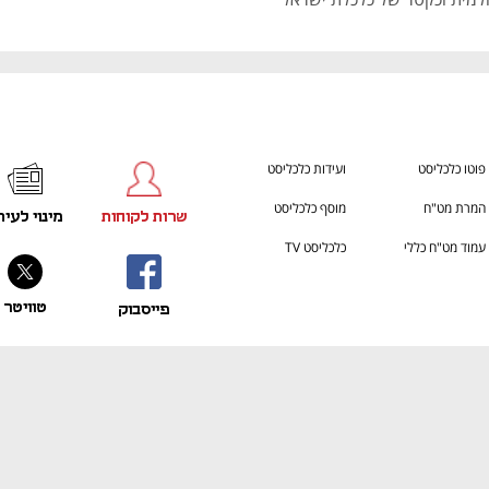
פוטו כלכליסט
ועידות כלכליסט
המרת מט"ח
מוסף כלכליסט
שרות לקוחות
מינוי לעית
עמוד מט"ח כללי
כלכליסט TV
טוויטר
פייסבוק