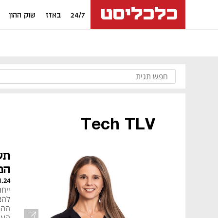
24/7
באזז
שוק ההון
Tech TLV
תע
המ
1.24
ייח
להצ
ההיי
העו