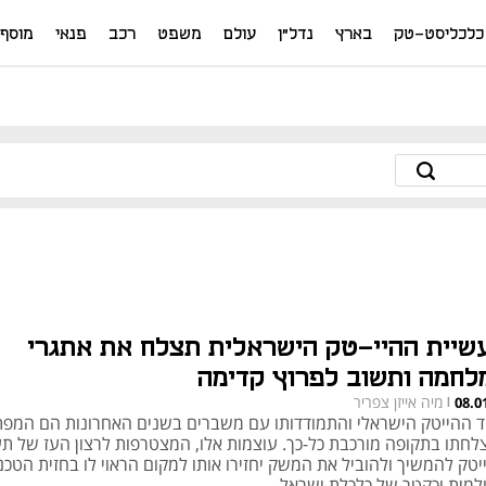
כלכליסט-טק
בארץ
נדל"ן
עולם
משפט
רכב
פנאי
מוסף
שיית ההיי-טק הישראלית תצלח את אתגרי
לחמה ותשוב לפרוץ קדימה
מיה אייזן צפריר
08.0
|
וד ההייטק הישראלי והתמודדותו עם משברים בשנים האחרונות הם המפ
לחתו בתקופה מורכבת כל-כך. עוצמות אלו, המצטרפות לרצון העז של ת
טק להמשיך ולהוביל את המשק יחזירו אותו למקום הראוי לו בחזית הטכנו
למית וכקטר של כלכלת ישראל