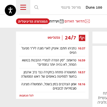
Duns 100
פורטל פיננסי
נפתח בכרטיסייה חדשה
הדואר האדום
ועידות
המהדורה הדיגיטלית
24/7
כלכליסט
נתניהו חתם: איציק לארי מונה ליו"ר מפעל
10:37
הפיס
טראמפ: "סין הפרה לגמריי ההבנות בנושא
16:59
הסחר, לא נהיה יותר נחמדים"
המשטרה פתחה בחקירה נגד נדב ארגמן
18:57
בחשד לסחיטה באיומים של ראש הממשלה
אמון הצרכנים בסין בשפל, הממשלה מציגה
18:16
סובסידיות לבזבוזים
תח
לכל הכתבות
עשיית
לוגיה