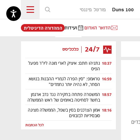
Duns 100
פורטל פיננסי
נפתח בכרטיסייה חדשה
הדואר האדום
ועידות
המהדורה הדיגיטלית
24/7
כלכליסט
נתניהו חתם: איציק לארי מונה ליו"ר מפעל
10:37
הפיס
טראמפ: "סין הפרה לגמריי ההבנות בנושא
16:59
הסחר, לא נהיה יותר נחמדים"
המשטרה פתחה בחקירה נגד נדב ארגמן
18:57
בחשד לסחיטה באיומים של ראש הממשלה
אמון הצרכנים בסין בשפל, הממשלה מציגה
18:16
סובסידיות לבזבוזים
במגדל. גוגל מעסיקה היום כ־2,000 עובדים
לכל הכתבות