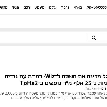
כלכליסט-טק
בארץ
נדל"ן
עולם
משפט
רכב
פנאי
מוסף
גוגל מכינה את השטח ל־Wiz: במו"מ עם גב־ים
25 אלף מ"ר נוספים ב־ToHa2
סופי שולמן
17.1
|
זאת לאחר שכבר שכרה 60 אלף מ"ר 
ראל ועם השלמת עסקת וויז, צפויים להצטרף אליה כאלף עובדים