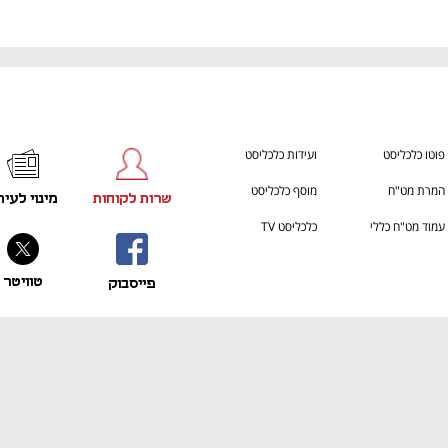
פוטו כלכליסט
ועידות כלכליסט
המרת מט"ח
מוסף כלכליסט
שרות לקוחות
מינוי לעית
עמוד מט"ח כללי
כלכליסט TV
טוויטר
פייסבוק