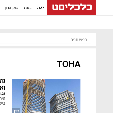
24/7
באזז
שוק ההון
TOHA
ואמות ל־
1.25
ביש