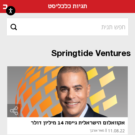
דף ה
תגיות כלכליסט
Springtide Ventures
אקוואלום הישראלית גייסה 14 מיליון דולר
11.08.22
|
מאיר אורבך