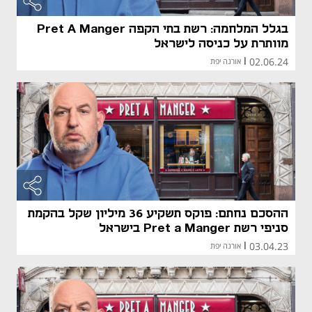
מאמר קני
בגלל המלחמה: רשת בתי הקפה Pret A Manger
מוותרת על כניסה לישראל
02.06.24
|
אורנה יפת
מאמר קני
מאמר קני
ההסכם נחתם: פוקס תשקיע 36 מיליון שקל בהקמת
סניפי רשת Pret a Manger בישראל
03.04.23
|
אורנה יפת
מאמר קני