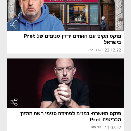
מאמר קני
פוקס תקים עם האחים ירזין סניפים של Pret
בישראל
22.12.22
|
אורנה יפת
פוקס מאשרת: במו"מ לפתיחת סניפי רשת המזון
הבריטית Pret
11.07.22
|
גולן חזני