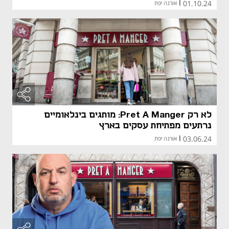
01.10.24
|
אורנה יפת
מאמר קני
מאמר קני
לא רק Pret A Manger: מותגים בינלאומיים
נרתעים מפתיחת עסקים בארץ
03.06.24
|
אורנה יפת
מאמר קני