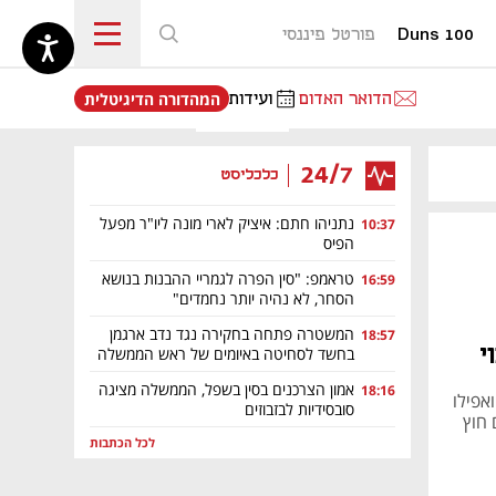
Duns 100
פורטל פיננסי
נפתח בכרטיסייה חדשה
הדואר האדום
ועידות
המהדורה הדיגיטלית
24/7
כלכליסט
נתניהו חתם: איציק לארי מונה ליו"ר מפעל
10:37
הפיס
טראמפ: "סין הפרה לגמריי ההבנות בנושא
16:59
הסחר, לא נהיה יותר נחמדים"
המשטרה פתחה בחקירה נגד נדב ארגמן
18:57
י
בחשד לסחיטה באיומים של ראש הממשלה
אמון הצרכנים בסין בשפל, הממשלה מציגה
18:16
אפילו
סובסידיות לבזבוזים
 חוץ
לכל הכתבות