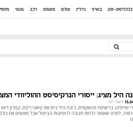
כלכליסט-טק
בארץ
נדל"ן
עולם
משפט
רכב
פנאי
מוסף
נה היל מציג: ייסורי הנרקיסיסט ההוליוודי המצו
יאיר רוה
15.0
|
 שיימינג ברשתות מהאקסית, ג'ונה היל גייס את קיאנו ריבס, קמרון דיאז ו
רסזה, לסרט שאמור להיות תגובה לניסיונות הביטול אבל מאשים את כולם
ו