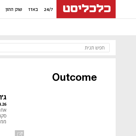
24/7
באזז
שוק ההון
Outcome
ג'ו
4.26
אחרי
סקו
ממנ