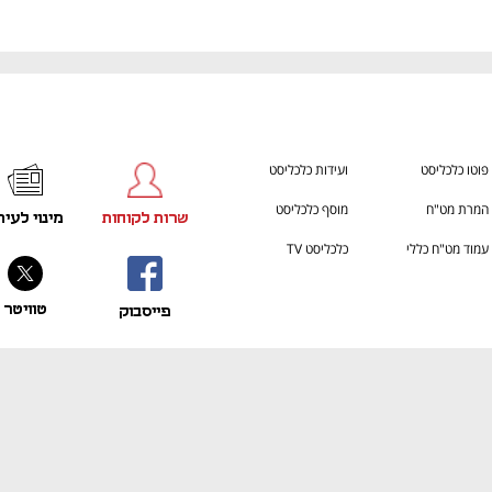
פוטו כלכליסט
ועידות כלכליסט
המרת מט"ח
מוסף כלכליסט
שרות לקוחות
מינוי לעית
עמוד מט"ח כללי
כלכליסט TV
טוויטר
פייסבוק