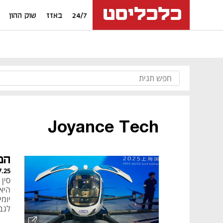
24/7
באזז
שוק ההון
Joyance Tech
המ
7.25
היא 
יומי
לגב