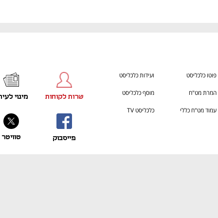
פוטו כלכליסט
ועידות כלכליסט
המרת מט"ח
מוסף כלכליסט
שרות לקוחות
מינוי לעית
עמוד מט"ח כללי
כלכליסט TV
טוויטר
פייסבוק