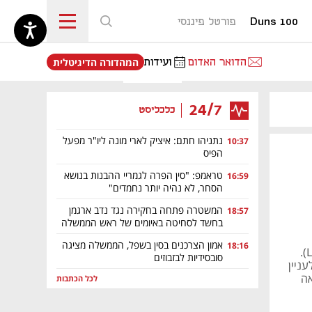
Duns 100
פורטל פיננסי
נפתח בכרטיסייה חדשה
הדואר האדום
ועידות
המהדורה הדיגיטלית
24/7
כלכליסט
נתניהו חתם: איציק לארי מונה ליו"ר מפעל
10:37
הפיס
טראמפ: "סין הפרה לגמריי ההבנות בנושא
16:59
הסחר, לא נהיה יותר נחמדים"
המשטרה פתחה בחקירה נגד נדב ארגמן
18:57
בחשד לסחיטה באיומים של ראש הממשלה
אמון הצרכנים בסין בשפל, הממשלה מציגה
18:16
סין היא המובילה של מהפכת כלכלת הרום־הנמוך (Low-altitude economy).
סובסידיות לבזבוזים
עניין
אה
לכל הכתבות