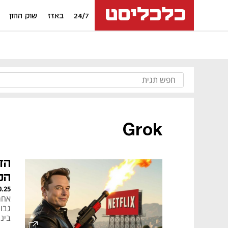
24/7
באזז
שוק ההון
Grok
הד
הכ
0.25
אחר
גבו
בינ