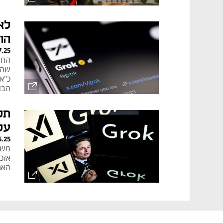
לא
הו
7.25
החב
שהצ
כ"א
הבוט של AI
תק
על
5.25
משת
אזכ
האת