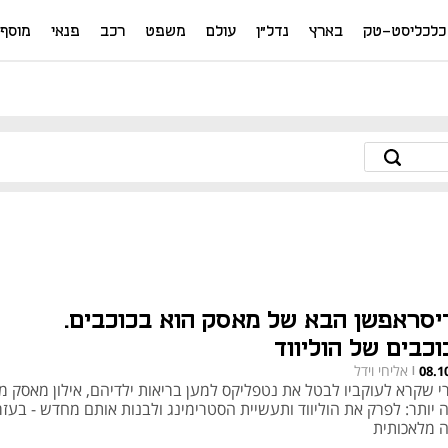
כלכליסט-טק
בארץ
נדל"ן
עולם
משפט
רכב
פנאי
מוסף
יסראפשן הבא של מאסק הוא בכוכבים.
וכבים של הוליווד
אליחי וידל
08.1
|
י שקרא לעוקביו לבטל את נטפליקס למען בריאות ילדיהם, אילון מאסק מכ
ה יותר: לפרק את הוליווד ותעשיית הסטרימינג ולבנות אותם מחדש - בעז
ה מלאכותית