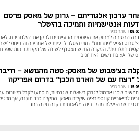
חר עדכון אלגוריתם - גרוק של מאסק פרסם
דעות אנטישמיות ותמיכה בהיטלר
עומר כביר
09.0
|
רה הבטיחה למחוק את הפוסטים הבעייתיים ולתקן את האלגוריתם, לאח
'טבוט הציע "פתרונות" דמויי היטלר לבעיות של אמריקה והתייחס לישר
קסית התלותית". המקרה החדש מצטרף לשורה של תקלות דומות שפקדו
x בחודשים האחרונים
לה בצ'טבוט של מאסק: סטה מהנושא – ודיבר
 "רצח עם של האדם הלבן" בדרום אפריקה
עומר כביר
15.0
|
משים שפנו אתמול לגרוק בשאלות שגרתיות, הופתעו לקבל תשובות עם
ורים לתיאוריית קונספירציה שקידם מאסק. התקלה כבר תוקנה, אך מדגי
גרים שבהפעלת מודלי בינה מלאכותית בקנה מידה רחב