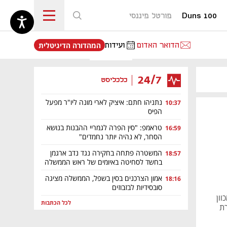
Duns 100
פורטל פיננסי
נפתח בכרטיסייה חדשה
הדואר האדום
ועידות
המהדורה הדיגיטלית
24/7
כלכליסט
נתניהו חתם: איציק לארי מונה ליו"ר מפעל
10:37
הפיס
טראמפ: "סין הפרה לגמריי ההבנות בנושא
16:59
הסחר, לא נהיה יותר נחמדים"
המשטרה פתחה בחקירה נגד נדב ארגמן
18:57
בחשד לסחיטה באיומים של ראש הממשלה
אמון הצרכנים בסין בשפל, הממשלה מציגה
18:16
סובסידיות לבזבוזים
וון
לכל הכתבות
רת