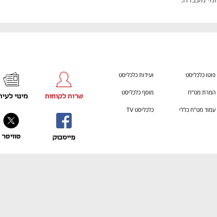
פוטו כלכליסט
ועידות כלכליסט
המרת מט"ח
מוסף כלכליסט
שרות לקוחות
מינוי לעית
עמוד מט"ח כללי
כלכליסט TV
טוויטר
פייסבוק