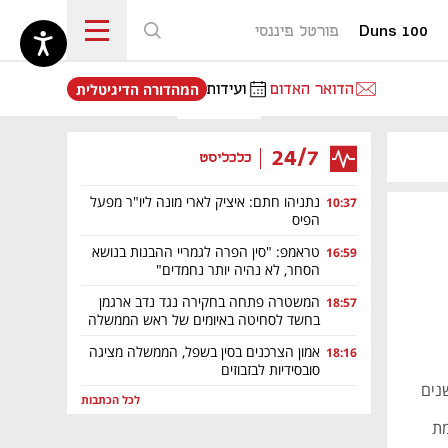
Duns 100
פורטל פיננסי
נפתח בכרטיסייה חדשה
הדואר האדום
ועידות
המהדורה הדיגיטלית
24/7
כלכליסט
נתניהו חתם: איציק לארי מונה ליו"ר מפעל
10:37
הפיס
טראמפ: "סין הפרה לגמריי ההבנות בנושא
16:59
הסחר, לא נהיה יותר נחמדים"
המשטרה פתחה בחקירה נגד נדב ארגמן
18:57
בחשד לסחיטה באיומים של ראש הממשלה
אמון הצרכנים בסין בשפל, הממשלה מציגה
18:16
סובסידיות לבזבוזים
נים
לכל הכתבות
מת