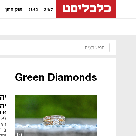
24/7
באזז
שוק ההון
Green Diamonds
יה
יה
4.19
לא 
האח
ביה
יהל