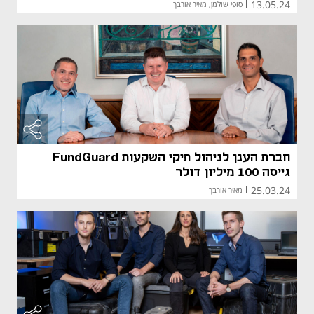
13.05.24
|
סופי שולמן, מאיר אורבך
חברת הענן לניהול תיקי השקעות FundGuard
גייסה 100 מיליון דולר
25.03.24
|
מאיר אורבך