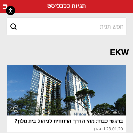
דף ה
תגיות כלכליסט
EKW
ברגשי כבוד: מהי הדרך הרווחית לניהול בית מלון?
23.01.20
|
דב כהן