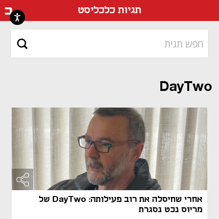
דף ה
תגיות כלכליסט
DayTwo
אחרי שחיסלה את רוב פעילותה: DayTwo של
מריוס נכט נסגרת