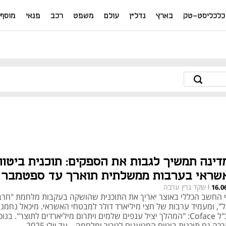
כלכליסט-טק
בארץ
נדל"ן
עולם
משפט
רכב
פנאי
מוסף
דינה תמשיך לגבות את הספקים: תוכנית ביטוח
שראי בערבות ממשלתית תוארך עד ספטמבר
שקד גרין ערבה
16.0
|
 החשב הכללי באוצר יאריך את התוכנית שהושקה בעקבות מלחמת "חרב
ל", ומעמיד ערבות של חצי מיליארד דולר למבטחי האשראי. מיכאל נחמנוב
מנכ"ל Coface: "המהלך יציל ענפים שלמים ויתרום מיליארדים לתוצר". בנוס
כה גם תוכנית ביטוח המטענים לטרור ומלחמה – עד יולי 2025