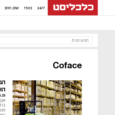
24/7
באזז
שוק ההון
Coface
המ
הא
6.25
אגף
ברז
הואר