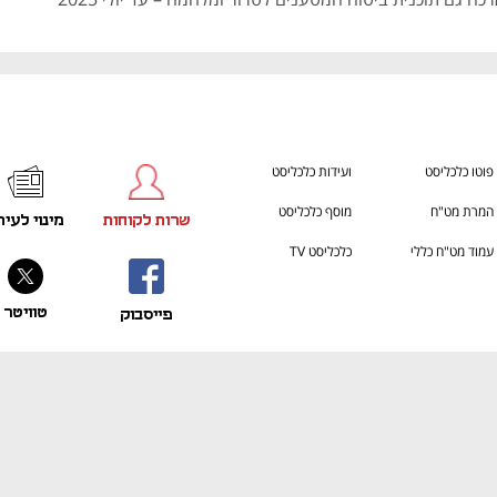
פוטו כלכליסט
ועידות כלכליסט
המרת מט"ח
מוסף כלכליסט
שרות לקוחות
מינוי לעית
עמוד מט"ח כללי
כלכליסט TV
טוויטר
פייסבוק