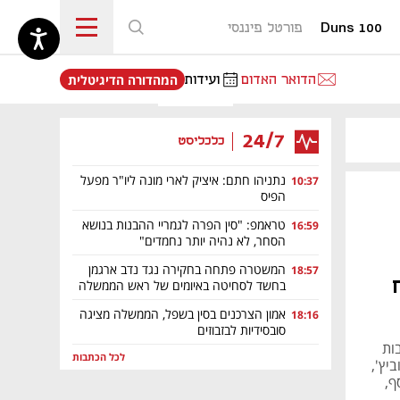
Duns 100
פורטל פיננסי
נפתח בכרטיסייה חדשה
הדואר האדום
ועידות
המהדורה הדיגיטלית
24/7
כלכליסט
נתניהו חתם: איציק לארי מונה ליו"ר מפעל
10:37
הפיס
טראמפ: "סין הפרה לגמריי ההבנות בנושא
16:59
הסחר, לא נהיה יותר נחמדים"
המשטרה פתחה בחקירה נגד נדב ארגמן
18:57
בחשד לסחיטה באיומים של ראש הממשלה
אמון הצרכנים בסין בשפל, הממשלה מציגה
18:16
סובסידיות לבזבוזים
ות
לכל הכתבות
יץ',
ף,