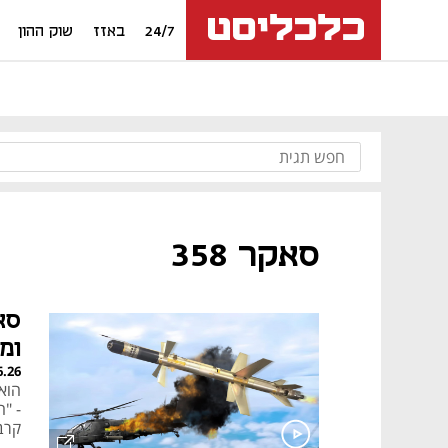
24/7
באזז
שוק ההון
סאקר 358
ומ
6.26
הוא 
קרב