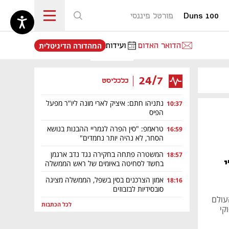
Duns 100
פורטל פיננסי
נפתח בכרטיסייה חדשה
הדואר האדום
ועידות
המהדורה הדיגיטלית
24/7
כלכליסט
נתניהו חתם: איציק לארי מונה ליו"ר מפעל
10:37
הפיס
טראמפ: "סין הפרה לגמריי ההבנות בנושא
16:59
הסחר, לא נהיה יותר נחמדים"
המשטרה פתחה בחקירה נגד נדב ארגמן
18:57
י
בחשד לסחיטה באיומים של ראש הממשלה
אמון הצרכנים בסין בשפל, הממשלה מציגה
18:16
סובסידיות לבזבוזים
עולם
לכל הכתבות
מסוקי