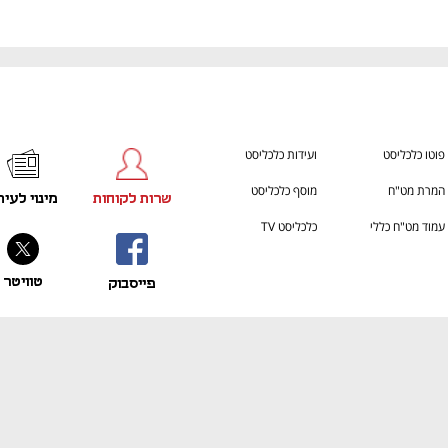
פוטו כלכליסט
ועידות כלכליסט
המרת מט"ח
מוסף כלכליסט
שרות לקוחות
מינוי לעית
עמוד מט"ח כללי
כלכליסט TV
טוויטר
פייסבוק