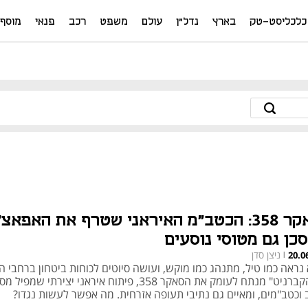
כלכליסט-טק
בארץ
נדל"ן
עולם
משפט
רכב
פנאי
מוסף
סאקר 358: הכטב"מ האיראני שטרף את האפאצ'
סכן גם מטוסי נוסעים
ניצן סדן
20.0
|
נראה כמו טיל, מתנהג כמו מוקש, ועושה סיוטים לכוחות ביטחון ברחבי ה
- "הקברניט" מנתח לעומק את הסאקר 358, פיתוח איראני יצירתי שמפיל 
 וכטב"מים, ומאיים גם נתיבי תעופה אזרחית. מה אפשר לעשות נגדו?