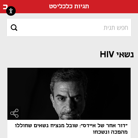
דף ה
תגיות כלכליסט
נשאי HIV
"דור אחר של איידס": שובל מנציח נשאים שחוללו
מהפכה ונשכחו