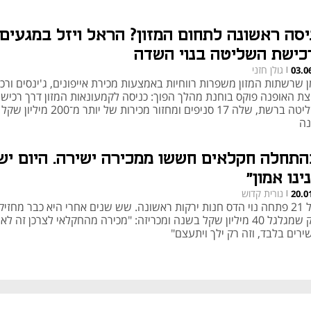
יסה ראשונה לתחום המזון? הראל ויזל במגעים
כישת השליטה בנוי השדה
גולן חזני
03.0
|
 שרשתות המזון משפרות רווחיות באמצעות מכירת אייפונים, ג'ינסים ורכב
צת האופנה פוקס בוחנת מהלך הפוך: כניסה לקמעונאות המזון דרך רכיש
השליטה ברשת, שלה 17 סניפים ומחזור מכירות של יותר מ־200 מיליון שקל
נה
התחלה חקלאים חששו ממכירה ישירה. היום יש
ינו אמון"
נורית קדוש
20.0
|
בגיל 21 פתחה נוי הדס חנות ירקות ראשונה. שש שנים אחרי היא כבר מחזי
עסק שמגלגל 40 מיליון שקל בשנה ומכריזה: "מכירה מהחקלאי לצרכן זה לא
רים בלבד, וזה רק ילך ויתעצם"