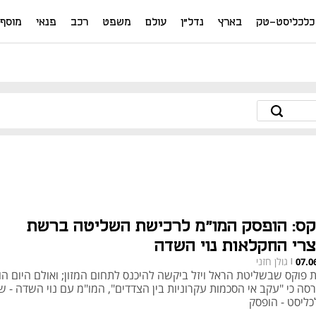
כלכליסט-טק
בארץ
נדל"ן
עולם
משפט
רכב
פנאי
מוסף
קס: הופסק המו"מ לרכישת השליטה ברשת
צרי החקלאות נוי השדה
גולן חזני
07.0
|
 פוקס שבשליטת הראל ויזל ביקשה להיכנס לתחום המזון; ואולם היום הו
רסה כי "עקב אי הסכמות עקרוניות בין הצדדים", המו"מ עם נוי השדה - 
כליסט - הופסק