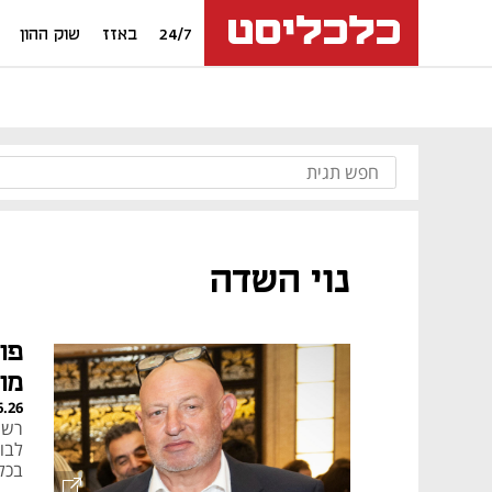
24/7
באזז
שוק ההון
נוי השדה
פו
מו
6.26
רשת
לבו
בכל