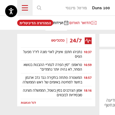
Duns 100
פורטל פיננסי
נפתח בכרטיסייה חדשה
הדואר האדום
ועידות
המהדורה הדיגיטלית
24/7
כלכליסט
נתניהו חתם: איציק לארי מונה ליו"ר מפעל
10:37
הפיס
טראמפ: "סין הפרה לגמריי ההבנות בנושא
16:59
הסחר, לא נהיה יותר נחמדים"
המשטרה פתחה בחקירה נגד נדב ארגמן
18:57
בחשד לסחיטה באיומים של ראש הממשלה
אמון הצרכנים בסין בשפל, הממשלה מציגה
18:16
סובסידיות לבזבוזים
דיעה
לכל הכתבות
שנחשף