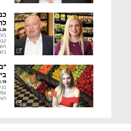
כנ
לר
6.26
בזמן
קבו
בש
"ב
בינ
1.19
לעשי