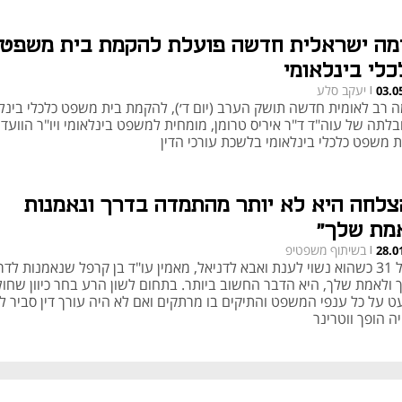
זמה ישראלית חדשה פועלת להקמת בית משפט
כלי בינלאומי
יעקב סלע
03.0
|
מה רב לאומית חדשה תושק הערב (יום ד׳), להקמת בית משפט כלכלי בינלא
בלתה של עוה"ד ד"ר איריס טרומן, מומחית למשפט בינלאומי ויו"ר הוועד
ת משפט כלכלי בינלאומי בלשכת עורכי הדין
צלחה היא לא יותר מהתמדה בדרך ונאמנות
מת שלך"
בשיתוף משפטיפ
28.0
|
בגיל 31 כשהוא נשוי לענת ואבא לדניאל, מאמין עו"ד בן קרפל שנאמנות לדר
 ולאמת שלך, היא הדבר החשוב ביותר. בתחום לשון הרע בחר כיוון שחו
ט על כל ענפי המשפט והתיקים בו מרתקים ואם לא היה עורך דין סביר ל
ה הופך ווטרינר