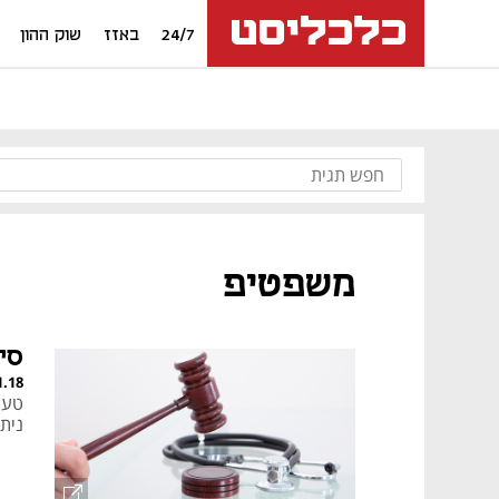
24/7
באזז
שוק ההון
משפטיפ
סיבה מס
1.18
טעוי
נית