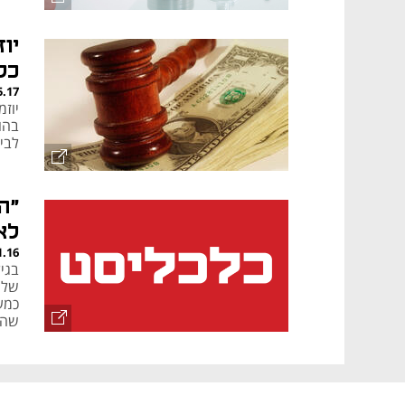
יו
כל
5.17
יוז
בהו
לבי
"ה
לא
1.16
שלך
כמע
שהי