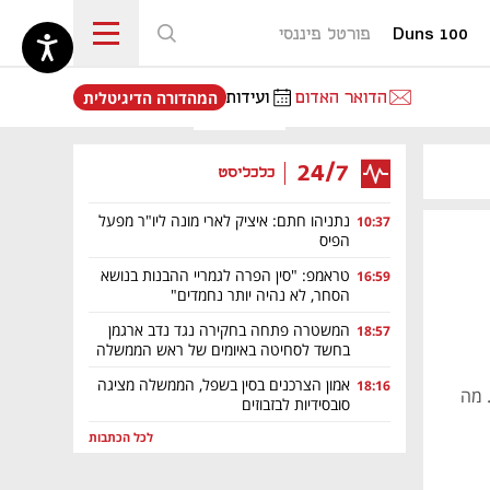
Duns 100
פורטל פיננסי
נפתח בכרטיסייה חדשה
הדואר האדום
ועידות
המהדורה הדיגיטלית
24/7
כלכליסט
נתניהו חתם: איציק לארי מונה ליו"ר מפעל
10:37
הפיס
טראמפ: "סין הפרה לגמריי ההבנות בנושא
16:59
הסחר, לא נהיה יותר נחמדים"
המשטרה פתחה בחקירה נגד נדב ארגמן
18:57
בחשד לסחיטה באיומים של ראש הממשלה
אמון הצרכנים בסין בשפל, הממשלה מציגה
18:16
 מה
סובסידיות לבזבוזים
לכל הכתבות