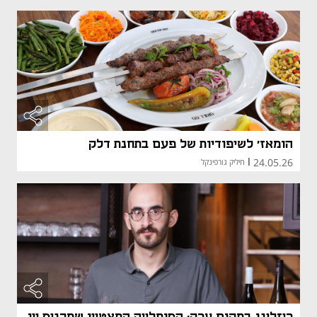
הומאז' לשיפודיות של פעם בתחנת דלק
24.05.26
|
חיליק גורפינקל
ריזלינג במקום ערק: הסומלייה המצטיין שמכניס יין