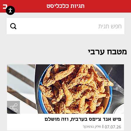
דף ה
תגיות כלכליסט
מטבח ערבי
פיש אנד צ'יפס בערבית, וזה מושלם
07.07.26
|
חיליק גורפינקל