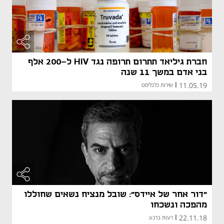
חברת גיליאד תתרום תרופה נגד HIV ל-200 אלף
בני אדם במשך 11 שנה
11.05.19
|
שירות כלכליסט
"דור אחר של איידס": שובל מנציח נשאים שחוללו
מהפכה ונשכחו
22.11.18
|
רעות ברנע