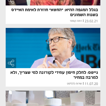
בגלל המגפה ההיא: "החטא" חוזרת לאימת האיידס
בשנות השמונים
23.02.21
|
רותה קופפר
גייטס: לחלק חיסון עתידי לקורונה למי שצריך, ולא
למרבה במחיר
11.07.20
|
שירות כלכליסט