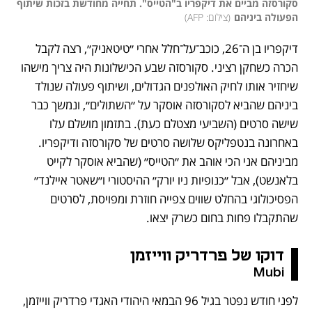
סקורסזה מביים את דיקפריו ב"הטייס". תחייה מחודשת בזכות שיתוף 
הפעולה ביניהם
(
צילום: AFP
)
דיקפריו בן ה־26, כוכב־על־חלל אחרי ״טיטאניק״, רצה לקבל 
הכרה כשחקן רציני. סקורסזה שבע הכישלונות היה צריך מישהו 
שיחזיר אותו לחיק האולפנים הגדולים, ושיתוף פעולה שנולד 
ביניהם שהביא לסקורסזה אוסקר על ״השתולים״, ונמשך כבר 
שישה סרטים (השביעי מצטלם כעת). בתזמון מושלם עלו 
באחרונה בנטפליקס שלושה סרטים של סקורסזה ודיקפריו. 
מביניהם אני הכי אוהב את ״הטייס״ (שהביא אוסקר לקייט 
בלאנשט), אבל ״כנופיות ניו יורק״ ההיסטורי ו״שאטר איילנד״ 
הפסיכולוגי בהחלט שווים צפייה חוזרת ומפויסת, לסרטים 
שהתקבלו פחות בחום כשרק יצאו.
דוקו של פרדריק ווייזמן
Mubi
לפני חודש נפטר בגיל 96 הבמאי היהודי האגדי פרדריק ווייזמן, 