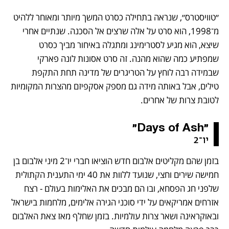
״טוויסטרס״, שנראה בתחילה כסרט המשך מיותר ומאוחר ללהיט 
מ־1998, הוא סרט על אלה שרצים אל הסכנה. שנתיים אחרי 
שיצא, הוא מגיע לסטרימינג ומתגלה באיחור מביך כסרט 
שמפתיע כמה שהוא מהנה. זה סרט אסונות לונה פארקי 
שבמידה רבה לוחץ על הטריגרים של מדינה תחת התקפת 
טילים, אבל באותה מידה גם מספק אסקפיזם מהצרות המקומיות 
לטובת צרות של אחרים.
"Days of Ash"
יו־2
בזמן שהם מקליטים אלבום חדש הוציאו חברי יו־2 מיני אלבום בן 
חמישה שירים וחצי, שנועד ללוות את 40 ימי התענית הקתולית 
שלפני חג הפסחא, ובו הם מבכים את האלימות בעולם - רצח 
אזרחים אמריקאים על ידי סוכני הגירה אלימים, מלחמות בישראל 
ובאוקראינה ושאר צרות עולמיות. בזמן שחלף מאז צאת האלבום 