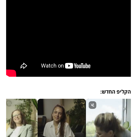
הקליפ החדש: