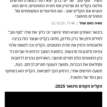
השיר "סוף טוב" של יוני בלוך יצא לפני כעשרה חודשים
מלווה בקליפ AI שדמיין את חזרת החטופים; היום הוא
הוציא את הקליפ שוב - עם התיעודים המשמחים של
החוזרים מהשבי
מאיה נחום שחל
|
17:46, 22.10.25
בינואר האחרון הוציא הזמר והיוצר יוני בלוך את שירו "סוף טוב" 
למילים ולחן של ברק פלדמן, מלווה בקליפ שנוצר כולו בבינה 
מלאכותית ודמיין את חזרת החטופים. הקליפ זכה למאות אלפי 
צפיות ולתגובות מרגשות. בתמונת המצב הדמיונית שביים ניל 
כהן החטופים כולם חוזרים מהשבי, האזרחים נוהרים לרחובות 
וממלאים את הככרות, ותושבי העוטף חוזרים לביתם. כעת, 
תשעה חודשים אחרי, הדמיון הפך למציאות. הקליפ הוא בשיתוף 
כאן גימל של התאגיד.
הקליפ הקודם מינואר 2025: