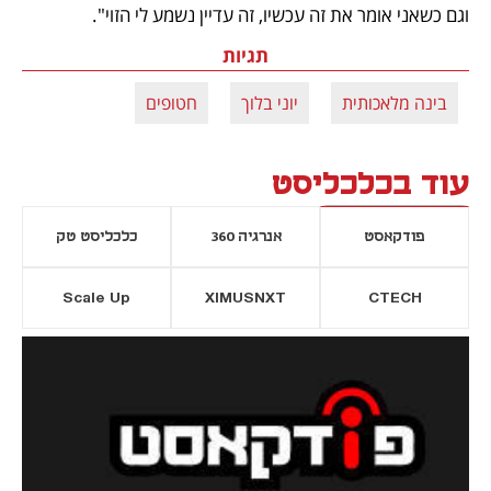
וגם כשאני אומר את זה עכשיו, זה עדיין נשמע לי הזוי".
תגיות
בינה מלאכותית
יוני בלוך
חטופים
עוד בכלכליסט
פודקאסט
אנרגיה 360
כלכליסט טק
Scale Up
XIMUSNXT
CTECH
יסייה חדשה
נפתח בכרטיסייה חדשה