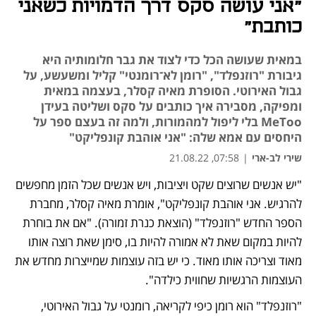
"אני עושה סקס דרך הדמויות כשאני
כותבת"
במאית שעושה הכל כדי לצוד את גבר חלומותיה היא
גיבורת "רוזנפלד", "רומן לא־רומנטי" קליל ומשעשע, על
גבול האירוטי. הסופרת מאיה קסלר, בעצמה במאית
ומפיקה, מסבירה איך כותבים על סקס ושליטה בעידן
MeToo בלי ליפול למהמורות, ולמה זה בעצם ספר על
היחסים עם אמא שלה: "אני אוהבת קונפליקט"
שירי לב-ארי
|
07:58, 21.08.22
"יש אנשים שרוצים שקט ויציבות, ויש אנשים שכל הזמן מחפשים 
להרגיש. אני אוהבת קונפליקט", אומרת מאיה קסלר, מחברת 
הספר החדש "רוזנפלד" (הוצאת כנרת זמורה). "אם את בוחרת 
להיות במקום שאת לא אמורה להיות בו, סימן שאת רוצה אותו 
מאוד וצריכה אותו מאוד. כי יש בזה עוצמות שמייצרות מחדש את 
העוצמות הרגשיות שחווית כילדה". 
"רוזנפלד" הוא רומן כיפי לקריאה, רומנטי על גבול האירוטי, 