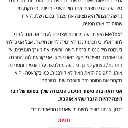
עדיין המציאות שאנחנו חיות בה. ויש בספר מורכבות: מה קורה 
כשנועה וטדי נמצאים אחד מול השני - מי יוזם, מי לוקח, מי 
מרשה לעצמו? היא מציבה את עצמה בגובה שלו. היא זו 
שמזהירה אותו מפניה.
"MeToo היא תנועה מבורכת שצריכה לעבור את הגבול כדי 
לחזור אליו, כי תנועת נגד לא יכולה להיות חלשה. אבל אני גדלתי 
בשכונה מיליטנטית ברמת השרון וראיתי את מערך העניינים, אז 
אני אומרת: רוצים לשחק? בואו נשחק. אני קוראת לזה 'הטרדה 
מתקנת', בצחוק כמובן. כי נועה מתלבשת על רוזנפלד ומטרידה 
אותו. התפיסה הזאת מאוד לא קורבנית, כמו בקראטה - היא 
לוקחת את החומר הזה והופכת אותו לטובתה”.
אני רואה בזה סיפור חניכה. הגיבורה שלך בסופו של דבר 
רוצה להיות הגבר שהיא אוהבת.
"נכון, אנחנו רוצים להיות מי שאנחנו מתאהבים בו".
תגיות