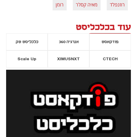
רוזנפלד
מאיה קסלר
רומן
עוד בכלכליסט
פודקאסט
אנרגיה 360
כלכליסט טק
Scale Up
XIMUSNXT
CTECH
יסייה חדשה
נפתח בכרטיסייה חדשה