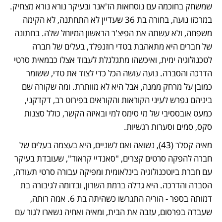
שמשחק בחוכמה עם נוסחאות הז'אנר ובעיקר נורא נורא מצחיק. 
במרכזו נועה, בחורה בת 36 שעדיין לא התחתנה, לא הקימה 
משפחה, ולא עשתה את הפיצ'ר הראשון המיוחל שלה. בחתונה 
של חברים היא מתאהבת בטדי רוזנפלד, בעלים של חברה 
לטכנולוגיה ימית, ואיכשהו מתגלגלת לעבוד אצלו כבמאית סרטי 
הדרכה והסברה. נועה עושה הכל כדי לצוד את טדי, ששומר 
כמובן על מרחק ממנה, אבל היא לא מוותרת. ומה שקורה שם 
ביניהם נפרש לעיני הקוראות והקוראים בפירוט רב, דקדקני, 
כמעט אובססיבי של מי סימס למי ובאיזה הקשר, כולל סצנות 
סקס, סמים וסערות רגשיות.
מאיה קסלר (43), נשואה ואם לשניים, היא בעצמה בעלים של 
חברה להפקה סרטים קצרים, "סאנדיי קראוד", שעובדת בעיקר 
עם חברת ביוטכנולוגיה בינלאומית ומפיקה עבורה סרטי תעודה, 
הסברה והדרכה. היא גדלה ברמת השרון, ובדומה לגיבורה בת 
דמותה בספר - הוריה התגרשו כשהיתה בת 6. אמה רותה, 
שעבדה בפרסום, עזבה את הבית, ומאיה ואחיה נשארו לגור עם 