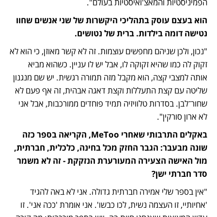
הפמיניסטיות והמאצ'ואיסטיות בעולם".
הוא בעצם עוסק בתהליכי היקשרות של שני אנשים שחוו 
נטישה דומה בילדות. ברית של נטושים.
"נכון, ולכן שניהם מחפשים עוצמות. זה לא קשר מאוזן, כי הוא לא 
זקוק לה כמו שהיא זקוקה לו, אבל יש לו עניין. כשהוא מביא 
אותה למצבי קצה, הוא מקבל מזה תמורה רגשית. יש שם מנגנון 
שליטה עם קצת התעללות וקצת דאגה אבהית, זה אף פעם לא 
שחור־לבן. בסדרות טלוויזיה תמיד פוחדים ממורכבות, אבל אני 
לא ארון סורקין".
באקלים התרבותי שאחרי MeToo, הקריאה בספר כזה 
שונה מבעבר: הגבר החזק מכל בחינה, כלכלית, חברתית, 
מול האישה הצעירה המעורערת הנזקקת - זה לא משמר 
סדר חברתי ישן?
"אין בספר שלי אמירה חברתית גדולה. אני לא באה להגיד 
'אחיותיי, זו העצמה נשית, לכו כבשו'. אני אומרת 'ככה אני'. זו 