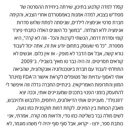
קסלר למדה קולנוע בתיכון, שירתה ביחידת ההסרטה של 
מפח"ש בצבא, למדה אמנות באמסטרדם אחרי הצבא, והקימה 
חברת סרטי אנימציה לילדים, שניסתה לפתח שלוש סדרות 
אנימציה ללא הצלחה. "במשך כל השנים האלה כתבתי פיצ'ר 
קומי וסדרת דרמה, הגשתי לקרנות והכל - וזה לא קרה", היא 
מספרת. "כל מי שעוסק בתחום יודע את זה, אתה יכול לעבוד 
נורא קשה, אבל אם הדבר לא מופק - אז אין כלום. אנשים לא 
קוראים תסריטים. זה היה כבר טו מאץ' בשבילי. ב־2009 
התחלתי לעבוד עם חברת ביוטכנולוגיה אונקולוגית, שהביאה 
אותי לאסוף עדויות של מטופלים לקראת אישור ה־FDA (מינהל 
המזון והתרופות האמריקאי). בינתיים החברה גדלה וזה איפשר לי 
להתעסק בזמני הפנוי בתכנים שמעניינים אותי, וככה יצא 
'רוזנפלד'. מעניינים אותי הדיאלוגים, היחסים, הלכבוש ולהיכבש, 
מאבק הכוחות בין המינים. לקחת דמות תוקפנית כמו נועה, 
לשים מולה גבר בשליטה כמו טדי, ולראות מה קורה. אמרתי, אני 
כותבת ספר, ירצו - יקראו, אבל סוף סוף יהיה לי משהו מוגמר, לא 