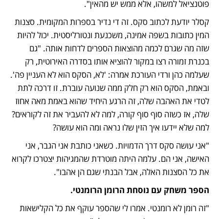
פוטנציאל למשהו, אלא ממש יש מהאין".
קסלר יודעת לכתוב סקס. זה די נדיר בספרות המקומית. סצנות 
המין כתובות בשפה אמינה, משכנעת ונטורליסטית. יכול להיות 
שזה מה שגרם לכמה מהוצאות הספרים לדחות אותה. "גם 
בכנרת זמורה רצו במקור להוציא אותו בסדרה האירוטית, רק 
שעלמה כהן ורדי העורכת אמרה: 'לא, הסקס הוא לא העניין פה'. 
ובאמת, הסקס הוא רק חלק ממה שנועה עוברת. זו דרכה לתת 
לטדי את האהבה שלה, זה הרגע היחיד שהוא באמת מאה אחוז 
שלה, אז כשזה סוף סוף קורה, למה לא להעביר את זה לקוראים? 
למה שלא יידעו איך הזין שלו נראה ומה הוא עושה? 
"אני עושה סקס דרך הדמויות. כשאני כותבת אני הגבר, אני 
האישה, אני הם. עלמה היתה מוטרדת שהמגיהות יצטרכו לקרוא 
את כל הסצנות האלה, אבל הבנתי שגם הן אהבו". 
הספר משחק עם נוסחת הרומן הרומנטי.
"זה רומן לא רומנטי. אמרו לי שהספר עוקף את כל הקלישאות 