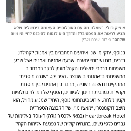
איציק ג'ולי. "שאלנו מה עם האוכלוסייה העצומה בירושלים שלא 
תגיע לראות את הפסטיבל? והדרך היא לנסות להיכנס לחיי היומיום 
שלהם"
(
צילום: שירה ויטלי
)
בנוסף, יתקיימו שני אירועים המחברים בין אמנות לקהילה: 
ב״בית, רוח ואירוח״ יתארחו שבעה אמניות ואמנים אצל שבע 
משפחות ברחבי ירושלים והקהל מוזמן לבקר במרחבים 
המשפחתיים־אמנותיים שנוצרו. הפרויקט “שגרה מוסדית״ 
המתקיים זו השנה השנייה, מחבר בין אמנים לבין מוסדות 
וקהילות כמו בית החינוך לעיוורים, הסניף של רמי לוי בתלפיות 
וקניון מלחה. אירוע בינתחומי נוסף, היחיד שמגיע מחו״ל, הוא 
מיצב דוקומנטרי, ״מאצ׳ו מן״, של הקבוצה הספרדית 
Heartbreak Hotel (במאי אלכס ריגולה) העוסק באלימות של 
גברים כלפי נשים. בהנחיה קולית של נפגעת אלימות הקהל 