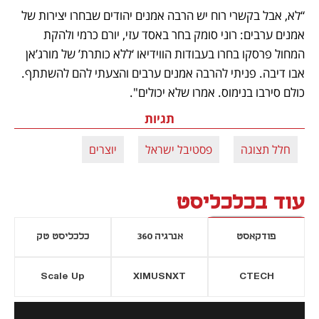
“לא, אבל בקשרי רוח יש הרבה אמנים יהודים שבחרו יצירות של 
אמנים ערבים: רוני סומק בחר באסד עזי, יורם כרמי ולהקת 
המחול פרסקו בחרו בעבודות הווידיאו ‘ללא כותרת’ של מורג’אן 
אבו דיבה. פניתי להרבה אמנים ערבים והצעתי להם להשתתף. 
כולם סירבו בנימוס. אמרו שלא יכולים".
תגיות
חלל תצוגה
פסטיבל ישראל
יוצרים
עוד בכלכליסט
פודקאסט
אנרגיה 360
כלכליסט טק
Scale Up
XIMUSNXT
CTECH
יסייה חדשה
נפתח בכרטיסייה חדשה