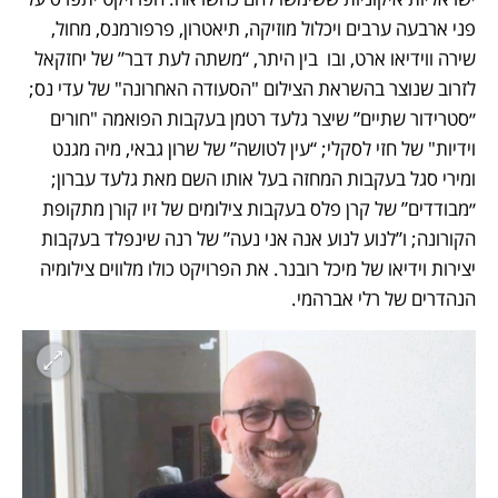
פני ארבעה ערבים ויכלול מוזיקה, תיאטרון, פרפורמנס, מחול, 
שירה ווידיאו ארט, ובו  בין היתר, “משתה לעת דבר” של יחזקאל 
לזרוב שנוצר בהשראת הצילום "הסעודה האחרונה" של עדי נס; 
״סטרידור שתיים” שיצר גלעד רטמן בעקבות הפואמה "חורים 
וידיות" של חזי לסקלי; “עין לטושה” של שרון גבאי, מיה מגנט 
ומירי סגל בעקבות המחזה בעל אותו השם מאת גלעד עברון; 
״מבודדים” של קרן פלס בעקבות צילומים של זיו קורן מתקופת 
הקורונה; ו”לנוע לנוע אנה אני נעה” של רנה שינפלד בעקבות 
יצירות וידיאו של מיכל רובנר. את הפרויקט כולו מלווים צילומיה 
הנהדרים של רלי אברהמי.