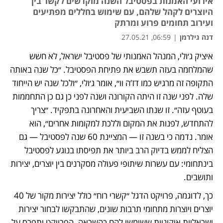
אירועי האמנות בפסטיבל השנה מוקדשים לקשר בין
היוצרים לקהל שלהם, עם שימוש בחללים מפתיעים
ועירוב תחומים פרוע ומרתק
דנה גילרמן
|
06:59, 27.05.21
איציק ג׳ולי, המנהל האמנותי של פסטיבל ישראל, לא חשש 
שהמלחמה בעזה תשבש את פתיחת הפסטיבל. ״כל שנה באותה 
התקופה זה מרגיש כמו דז’ה וו״, אומר ג׳ולי, ״ולכל שנה יש הייחוד 
שלה. לפני שנה זו היתה הקורונה ושנה לפני כן גם כן התחממות 
בעוטף עזה״. זו שנתו השביעית והאחרונה בתפקיד. ״צריך 
להתחדש, לפנות את המקום וללכת למקומות אחרים״, הוא 
אומר. נדמה כי בשנה זו — המציינת 60 שנה לפסטיבל — גם 
הצליח לממש בדיוק הרב ביותר את תפיסתו בנוגע לפסטיבל 
בינתחומי: עם עשרות שיתופי פעולה מסקרנים בין יוצרים, יצירות 
ותושבים.
כך, לדוגמה, פרויקט הדגל ״קשרי רוח״ כולל יצירות מקור של 40 
יוצרים ויוצרות מתחומי תרבות שונים, שהתבקשו לבחור יצירות 
ישראליות איקוניות ששימשו להם כהשראה. הפרויקט יתפרס על 