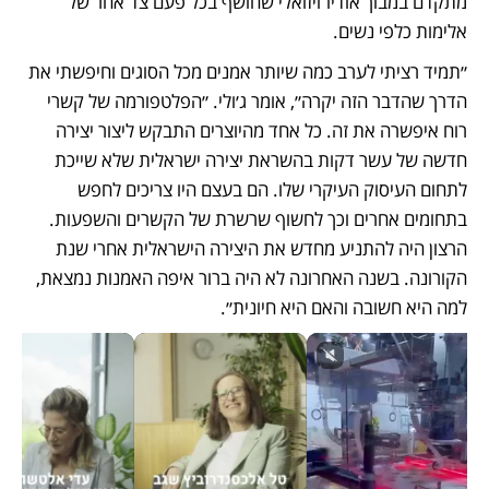
מתקדם במבוך אודיו־ויזואלי שחושף בכל פעם צד אחר של 
אלימות כלפי נשים.
״תמיד רציתי לערב כמה שיותר אמנים מכל הסוגים וחיפשתי את 
הדרך שהדבר הזה יקרה״, אומר ג׳ולי. ״הפלטפורמה של קשרי 
רוח איפשרה את זה. כל אחד מהיוצרים התבקש ליצור יצירה 
חדשה של עשר דקות בהשראת יצירה ישראלית שלא שייכת 
לתחום העיסוק העיקרי שלו. הם בעצם היו צריכים לחפש 
בתחומים אחרים וכך לחשוף שרשרת של הקשרים והשפעות. 
הרצון היה להתניע מחדש את היצירה הישראלית אחרי שנת 
הקורונה. בשנה האחרונה לא היה ברור איפה האמנות נמצאת, 
למה היא חשובה והאם היא חיונית״. 