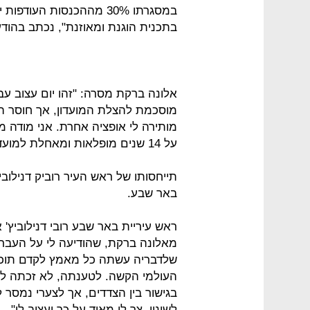
במסגרתו 30% מההכנסות העו
בתכנית הוגנת ומאוזנת", נכתב בהוד
אלונה ברקת מסרה: "זהו יום עצוב עבו
מוסכמת להצלת המועדון, אך חוסר 
מותירה לי אופציה אחרת. אני מודה מ
על 14 שנים מופלאות ומאחלת למועדון הצלחה בהמשך הדרך״.
תייחסותו של ראש העיר רוביק דנילו
באר שבע.
ראש עיריית באר שבע רובי דנילוביץ'
מאלונה ברקת, שהודיעה לי על העבר
שלדבריה עשתה כל מאמץ לקדם תוכנ
העולמי הקשה. לטענתה, לא זכתה לש
בגישור בין הצדדים, אך לצערי נמסר
לשינוי. צר לי מאוד על כך ועצוב לי".