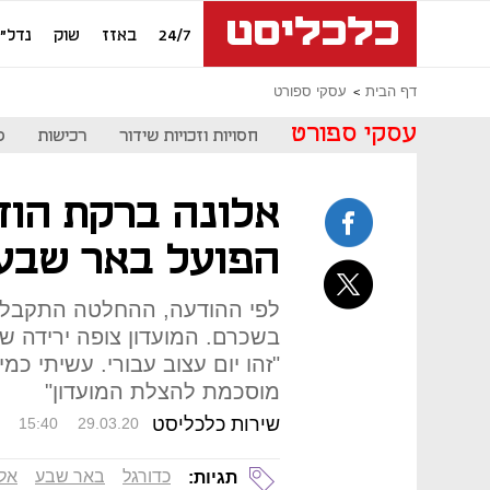
24/7
באזז
שוק
נדל"ן
דף הבית
עסקי ספורט
עסקי ספורט
חסויות וזכויות שידור
רכישות
ס
אלונה ברקת הוד
הפועל באר שבע
לפי ההודעה, ההחלטה התקבלה
"זהו יום עצוב עבורי. עשיתי כמ
מוסכמת להצלת המועדון"
שירות כלכליסט
15:40
29.03.20
כדורגל
באר שבע
אל
תגיות: