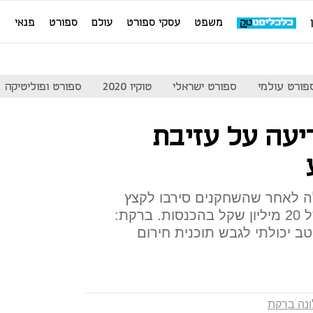
משפט
עסקי ספורט
עולם
ספורט
פנאי
מ
פורט עולמי
ספורט ישראלי
טוקיו 2020
ספורט ופוליטיקה
יעה על עזיבת
 לאחר שהשחקנים סירבו לקצץ
בשכרם. המועדון צופה ירידה של 20 מיליון שקל בהכנסות. ברקת:
יטב יכולתי לגבש תוכנית חירום
ונה ברקת