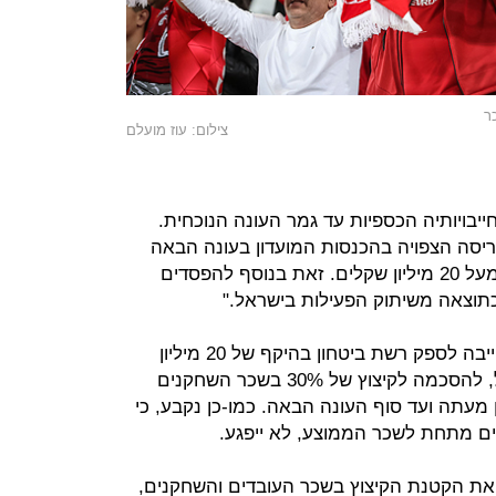
ר
צילום: עוז מועלם
יבויותיה הכספיות עד גמר העונה הנוכחית.
יסה הצפויה בהכנסות המועדון בעונה הבאה
בשיעור של כ-50% ובהיקף כספי של מעל 20 מיליון שקלים. זאת בנוסף להפסדים
כתוצאה משיתוק הפעילות בישראל."
במסגרת התכנית, אלונה ברקת התחייבה לספק רשת ביטחון בהיקף של 20 מיליון
שקלים מכיסה לעונה הבאה. במקביל, להסכמה לקיצוץ של 30% בשכר השחקנים
ון מעתה ועד סוף העונה הבאה. כמו-כן נקבע, כי
ם מתחת לשכר הממוצע, לא ייפגע.
את הקטנת הקיצוץ בשכר העובדים והשחקנים,