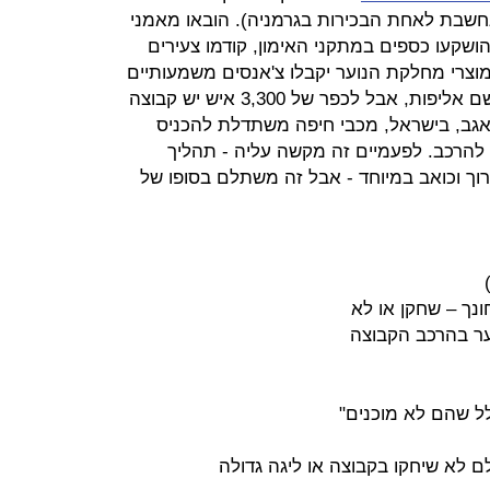
 נחשבת לאחת הבכירות בגרמניה). הובאו מאמני
ושקעו כספים במתקני האימון, קודמו צעירים
וצרי מחלקת הנוער יקבלו צ'אנסים משמעותיים
בקבוצה הבוגרת. כן, אולי לא תצא משם אליפות, אבל לכפר של 3,300 איש יש קבוצה
אגב, בישראל, מכבי חיפה משתדלת להכניס
הרכב. לפעמיים זה מקשה עליה - תהליך
רוך וכואב במיוחד - אבל זה משתלם בסופו של
ונך – שחקן או לא
ער בהרכב הקבוצה
ל שהם לא מוכנים"
ם לא שיחקו בקבוצה או ליגה גדולה