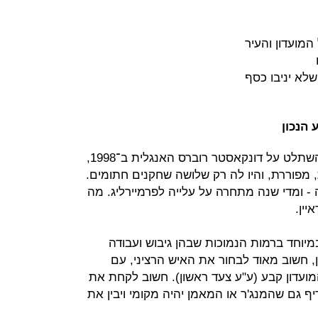
מועדון והעיר
שלא יניבו כסף
הנכון
כשג'ון ראיין, מנתח פלסטי מפורסם, השתלט על דונקאסטר רוברס האנגלית ב־1998,
 מפוררת, והיו לה רק שלושה שחקנים חתומים.
ה - ומדי שנה מתחרה על עלייה לפרמיירליג. מה
יין.
מיוחד ברמות הנמוכות שבהן גיבוש ועבודה
ן, חשוב מאוד לבחור את האיש הרציני, עם
ועדון קבע (ע"ע צעד ראשון). חשוב לקחת את
 גם שהמנג'ר או המאמן יהיה מקומי ויבין את