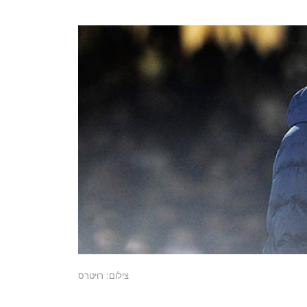
צילום: רויטרס