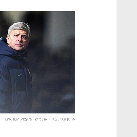
ארסן ונגר. בחרו את איש המקצוע המתאים