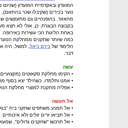
המועדון ובאקדמיית המועדון (שכיום
נוער בכירים (שקיבלו שכר בהתאם), ה
מהאזור. בהופנהיים גם מתעקשים שמ
באחת הליגות הכי עשירות באירופה. 
כמה שיותר שחקנים ממחלקת הנוער ל
הלימוד של
בירם כיאל
, למשל, היה א
דבר.
עשה
• הקימו מחלקת סקאוטים (מקצועיים)
• אמנו ותלמדו. כשהילד יצא בסוף מח
• אפליה מתקנת למוצרי מחלקת הנו
אל תעשה
• אל תמנע משתפים שחקני בית "בגל
• אל תביאו זרים זולים ולא איכותיים
• אל תרכשו "שחקנים גדולים", שמעול