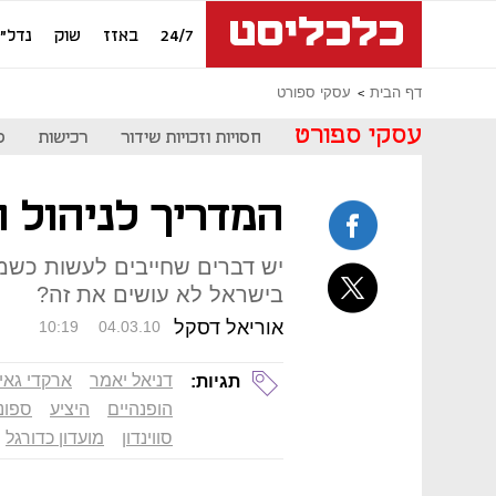
24/7
באזז
שוק
נדל"ן
דף הבית
עסקי ספורט
עסקי ספורט
חסויות וזכויות שידור
רכישות
ס
המדריך לניהול 
יש דברים שחייבים לעשות כשמ
בישראל לא עושים את זה?
אוריאל דסקל
10:19
04.03.10
דניאל יאמר
ארקדי גאי
תגיות:
הופנהיים
היציע
ספונ
סווינדון
מועדון כדורגל