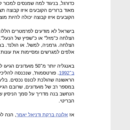
כדורגל, בניגוד למה שמנסים למכור ל
מאוד ברורים הקובעים איזו קבוצה תצ
הקובעים איזו קבוצה יכולה להיות מוצ
בישראל לא מודעים לפרמטרים הללו, 
הצלחה כ"מזל" או כ"שפיץ של הנעל".
הצלחה. גרמניה, למשל. או הולנד. ב
אלפים למגרשים ומסיימות את עונות ה
באנגליה יותר מ־50 מועדונים הגיעו למצב של פשיטת רגל מאז
ב־1992
. פורטסמות', שנכנסה להליכי
הראשונה שהולכת לכונס נכסים. בלי
במספר רב של מועדונים, שרובם הגיעו
הנחשב בנה מדריך על סמך הניסיון של
הבריטי.
אז
אלונה ברקת
ודניאל יאמר
, הנה לכ