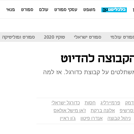
משפט
עסקי ספורט
עולם
ספורט
פנאי
מ
פורט עולמי
ספורט ישראלי
טוקיו 2020
ספורט ופוליטיקה
הקבוצה להדיוט
שתלטים על קבוצת כדורגל. אז למה
דמק
פרמיירליג
חסות
כדורגל ישראלי
סרשיפ
אלונה ברקת
ז'אן מישל אולאס
ניהול קבוצה
אנדרו פיטון
ג'ון ראיין