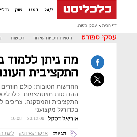
24/7
באזז
שוק
נדל"ן
דף הבית
עסקי ספורט
עסקי ספורט
חסויות וזכויות שידור
רכישות
ס
מה ניתן ללמוד 
התקציבית העונה
החדשות הטובות: כולם חוזרים 
ההכנסות מצטמצמות. כלכליסט
התקציבית והמסקנה: צריכים לה
בכדורגל מקצועני
אוריאל דסקל
10:08
20.12.09
ארקדי גאידמק
ליגת ה
תגיות: