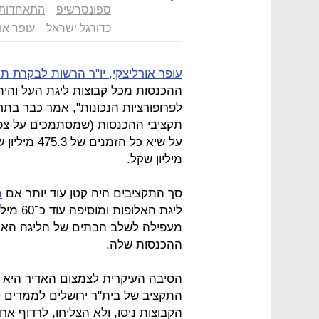
ספונסרשיפ
התאחדות 
כדורגל ישראל
עופר או
עופר אורליצקי, יו"ר הרשות לבקרת 
ההכנסות מכל קבוצות ליגת העל והיה
לפרופורציות הנכונות", אמר כבר בתח
תקציבי ההכנסות (שמסתמכים על צפי
מיליון שקל.
סך התקציבים היה קטן עוד יותר אם
מ
ליגת האלופות ומוסיפה עוד כ־60 מיליון שקל בהכנסות
ההכנסות שלה.
הסיבה העיקרית לצמצום האדיר היא
התקציב של בית"ר ירושלים לממדים לא
הקבוצות ניסו, ולא הצליחו, לרדוף אח