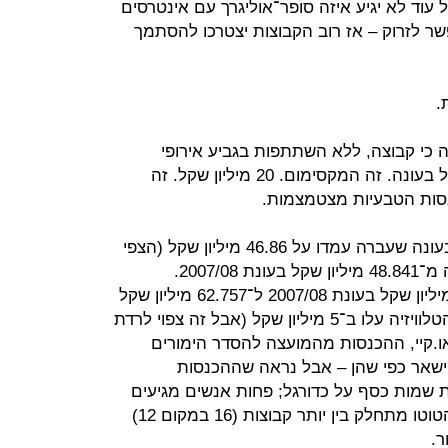
ל עוד לא יגיע איזה סופר־אוליגרך עם אינטרסים
ר לזרוק – אז רוב הקבוצות יצטרכו להסתמך
.
כי קבוצה, ללא השתתפות בגביע אירופי
כלשהו, יכולה להכניס כ־20 מיליון שקל בעונה. זה המקסימום. 20 מיליון שקל. זה
נסות הטבעיות מצטמצמות.
ההכנסות ממשחקים (כרטיסים וכו') בעונה שעברה עמדו על 46.86 מיליון שקל (הצפי
היה 55.16 מיליון שקל). מדובר בירידה מ־48.841 מיליון שקל בעונת 2007/08.
ההכנסות מספונסרים ירדו מ־64.76 מיליון שקל בעונת 2007/08 ל־62.757 מיליון שקל
בעונת 2008/09. ההכנסות מהסכמי הטלוויזיה עלו ב־5 מיליון שקל (אבל זה צפוי לרדת
ו.קיי, ההכנסות מהמועצה להסדר הימורים
צפויות להישאר כפי שהן – אבל נראה שההכנסות
ת שמות כסף על כדורגל; פחות אנשים מגיעים
למגרשים; התקצוב מההתאחדות ומהטוטו מתחלק בין יותר קבוצות (16 במקום 12)
ר.