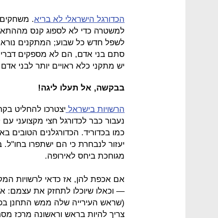
הכדורגל הישראלי לא בריא
. משחקים 
למשטרה כדי לא לספוג קנס מההתאחד
לשפל חדש כל שבוע; המתקנים נוראי
סתם בני אדם, הם לא מספקים דברים
יש מתקני כלא ראויים יותר לבני אד
בבקשה, אל תעלו ליגה!
הרשויות בישראל
יצטרכו להחליט בקר
נעבור כבר לכדורגל חצי מקצועני עם
כמו בכדוריד. הכדורגלנים הטובים באמ
יעזור לנבחרת כי הם ישתפרו בחו"ל.
מגוחכת ביחס לאירופה.
אם אכפת להן, אז כדאי לרשויות המק
— וכאלו שיוכלו לתחזק את עצמם: אצט
(שראש העירייה שלה ממש התחנן בפני 
צריך להיות בראש וראשונה מרכז מסח