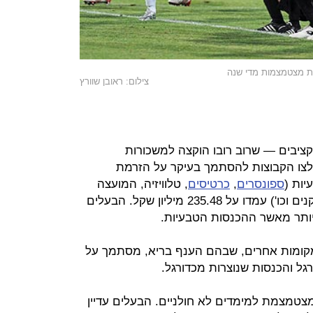
ות מצטמצמות מדי שנה
צילום: ראובן שוורץ
ציבים — שרוב רובו הוקצה למשכורות
מאמנים (כ־42%) — נאלצו הקבוצות להסתמך בעיקר על הזרמת
ות (
ספונסרים
,
כרטיסים
, טלוויזיה, המועצה
להסדר הימורים בספורט, מכירת שחקנים וכו') עמדו על 235.48 מיליון שקל. הבעלים
מקומות אחרים, שבהם הענף בריא, מסתמך על
גל והכנסות שנוצרות מכדורגל.
צטמצמת למימדים לא חולניים. הבעלים עדיין