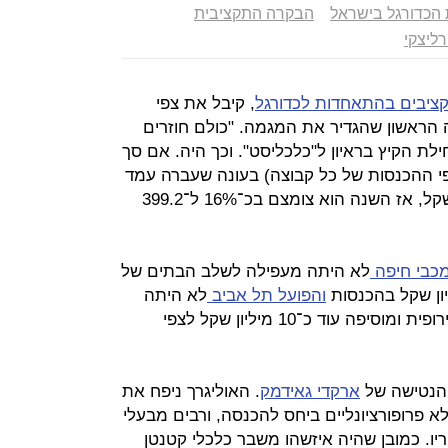
הכדורגל בישראל
הבקרה התקציבית
רליצקי
תקציבים בהתאחדות לכדורגל
, קיבל את צפי
 הראשון שהגדיר את המגמה. "כולם חוזרים
ילת הקיץ בראיון ל"כלכליסט". וכך היה. אם סך
 ההכנסות של כל קבוצה) בעונה שעברה עמד
על שיא כל הזמנים של 475.3 מיליון שקל, אז השנה הוא צומצם בכ־16% ל־399.2
כבי חיפה
לא היתה מעפילה לשלב הבתים של
והפועל תל אביב
לא היתה
מעפילה לשלב הבתים של הליגה האירופית ומוסיפה עוד כ־10 מיליון שקל לצפי
 הנטישה של
ארקדי גאידמק
. האוליגרך ניפח את
 פרופורציונליים ביחס להכנסה, ורבים מבעלי
ריו. כמובן שהיה איזשהו משבר כלכלי קטנטן