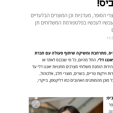
יס!
צרי הסופר, מעדניות וכן המוצרים הבלעדיים
עכשיו לעכשיו בפלטפורמת המשלוחים תן
11:
פלטפורמת המשלוחים המובילה, תן ביס, מתרחבת ומשיקה שיתוף פעולה עם חברת 
נגו דלי.
 החל מהיום, כל מי שנכנס לאתר או 
לאפליקציית תן ביס יוכל לבצע בקלות ובמהירות הזמנת משלוחי מצרכים מחנויות יאנגו דלי עד 
הבית במשלוח מעכשיו לעכשיו, לרבות פירות וירקות טריים, בשרים, מוצרי חלב, אלכוהול, 
טואלטיקה, מוצרי ניקיון ומגוון ענק של אוכל מוכן מהמותגים האהובים כמו דליקטסן, בייקרי, 
יס:
"אנו בתן ביס פועלים כל הזמן במטרה לשפר 
את ההיצע ומגוון המסעדות החזקות ולצד זה 