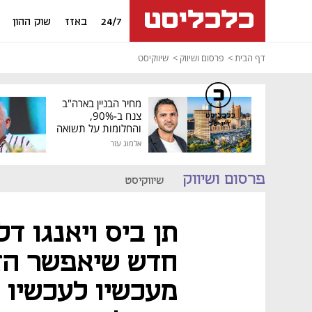
24/7
באזז
שוק ההון
דף הבית
פרסום ושיווק
שיווקיסט
מחיר הבניין בארה"ב
צנח ב-90%,
כלכליסט
דיגיטל
והחלומות על תשואה
גבוהה התנפצו
אלמוג עזר
פרסום ושיווק
שיווקיסט
תן ביס ויאנגו ד
חדש שיאפשר הזמ
מעכשיו לעכשיו 