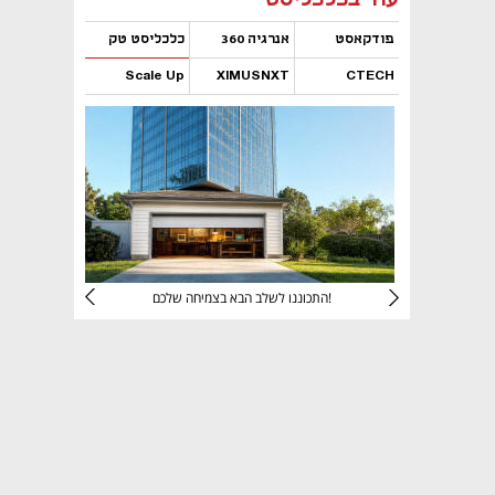
פודקאסט
אנרגיה 360
כלכליסט טק
Scale Up
XIMUSNXT
CTECH
נפתח בכרטיסייה חדשה
נפתח בכרטיסייה חדשה
נפתח בכרטיסייה חדשה
נפתח בכרטיסייה חדשה
יניהם
התכוננו לשלב הבא בצמיחה שלכם!