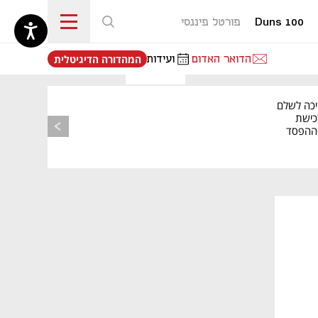
Duns 100
פורטל פיננסי
נפתח בכרטיסייה חדשה
הדואר האדום
ועידות
המהדורה הדיגיטלית
יכה לשלם
כישת
BASE: ההפסד
הרבעוני זינק ל-76