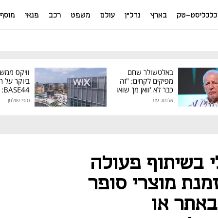
כלכליסט-טק
בארץ
נדל"ן
עולם
משפט
רכב
פנאי
מוסף
באלטשולר שחם
וויקס ממש
מפיקים לקחים: "זה
ביוקר על ר
כבר לא 'וואן מן' שואו
44
של גילעד"
אלמוג עזר
סופי שולמן
מיליון דולר
לי בשיתוף פעולה
נת מוצרי סופר
באתר או