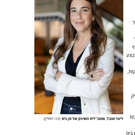
התרחב בתחום מוצרי הצריכה 
מובילות בפריסה ארצית. אנחנו שמחים על 
שיאפשר להזמין מגוון נוסף של מוצרים עד 
הבית דרך הפלטפורמה שלנו. מהיום, כל מי 
שיכנס לאתר או לאפליקציית תן ביס יוכל לבצע 
מצרכים מחנות יאנגו דלי החל מפירות וירקות, 
בחנויות יאנגו דלי בתן ביס יהיה גבוה ויעניק 
יאנגו דלי הודיעה רק לאחרונה על התרחבות 
ליעד שובל, סמנכ"לית השיווק של תן ביס
(
ג'ני רוחלין
)
, 
 "החיבור עם תן ביס 