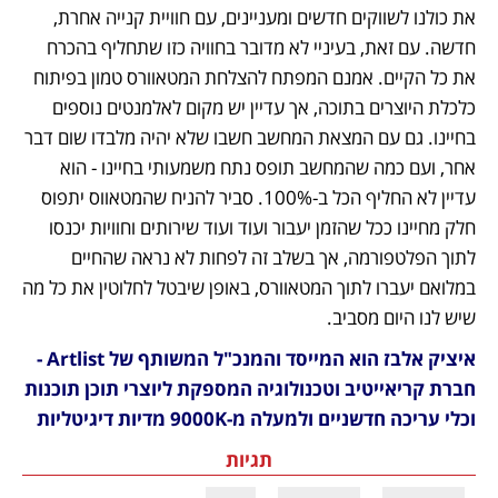
את כולנו לשווקים חדשים ומעניינים, עם חוויית קנייה אחרת, 
חדשה. עם זאת, בעיניי לא מדובר בחוויה כזו שתחליף בהכרח 
את כל הקיים. אמנם המפתח להצלחת המטאוורס טמון בפיתוח 
כלכלת היוצרים בתוכה, אך עדיין יש מקום לאלמנטים נוספים 
בחיינו. גם עם המצאת המחשב חשבו שלא יהיה מלבדו שום דבר 
אחר, ועם כמה שהמחשב תופס נתח משמעותי בחיינו - הוא 
עדיין לא החליף הכל ב-100%. סביר להניח שהמטאווס יתפוס 
חלק מחיינו ככל שהזמן יעבור ועוד ועוד שירותים וחוויות יכנסו 
לתוך הפלטפורמה, אך בשלב זה לפחות לא נראה שהחיים 
במלואם יעברו לתוך המטאוורס, באופן שיבטל לחלוטין את כל מה 
שיש לנו היום מסביב. 
איציק אלבז הוא המייסד והמנכ"ל המשותף של Artlist - 
חברת קריאייטיב וטכנולוגיה המספקת ליוצרי תוכן תוכנות 
וכלי עריכה חדשניים ולמעלה מ-9000K מדיות דיגיטליות
תגיות