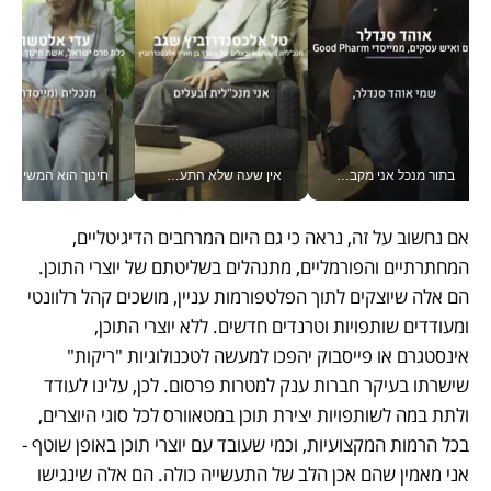
בתור מנכל אני מקבל מאות החלטות ביום, וה- Galaxy Z Fold8 Ultra עוזר לי לחתוך אותן מהר יותר_v
אין שעה שלא התעסקתי במשבר - טל אלכסנדרוביץ’ שגב מנהלת משברים תקשורתיים מכל מקום עם ה- Galaxy Z Fold8 Ultra שלה_v
חינוך הוא המש
אם נחשוב על זה, נראה כי גם היום המרחבים הדיגיטליים, 
המחתרתיים והפורמליים, מתנהלים בשליטתם של יוצרי התוכן. 
הם אלה שיוצקים לתוך הפלטפורמות עניין, מושכים קהל רלוונטי 
ומעודדים שותפויות וטרנדים חדשים. ללא יוצרי התוכן, 
אינסטגרם או פייסבוק יהפכו למעשה לטכנולוגיות "ריקות" 
שישרתו בעיקר חברות ענק למטרות פרסום. לכן, עלינו לעודד 
ולתת במה לשותפויות יצירת תוכן במטאוורס לכל סוגי היוצרים, 
בכל הרמות המקצועיות, וכמי שעובד עם יוצרי תוכן באופן שוטף - 
אני מאמין שהם אכן הלב של התעשייה כולה. הם אלה שינגישו 