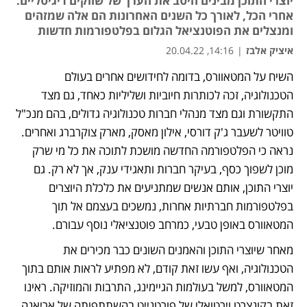
יוצרי התוכן מבינים היטב את הערך של שווקים דיגיטליים.
אחרי הכל, לאורך כל השנים האחרונות הם אלה שמזהים
ומנצלים את הפוטנציאל הגלום בפלטפורמות חדשות
איציק אלבז
|
14:16, 20.04.22
השיח על המטאוורס, בדומה לחידושים אחרים בעולם 
הטכנולוגיה, זכה לכותרות חיוביות ושליליות כאחד, גם מצד 
התקשורת וגם מצד מנהלי חברות טכנולוגיה גדולים, בהם מנכ"ל 
טוויטר לשעבר ג'ק דורסי, אילון מאסק, מארק צוקרברג ואחרים. 
נראה כי הפלטפורמה החדשה מושכת לתוכה את כל מי שרק 
מוכן לשפוך כסף, בעיקר חברות ותאגידי ענק, אך לא רק. גם 
יוצרי התוכן, אותם אנשים שמתניעים את כלכלת היוצרים 
בפלטפורמות חברתיות אחרות, נמשכים בעצמם אל תוך 
המטאוורס באופן טבעי, כמרחב פוטנציאלי נוסף עבורם.
מאחר שיוצרי התוכן והאמנים השונים כבר מכירים את 
הטכנולוגיה, ואף עשו זאת קודם, לא מפתיע לראות אותם בתוך 
המטאוורס, למשל בעולמות הגיימינג, התרבות והמוזיקה. ראינו 
זאת בקונצרט וירטואלי של פורטנייט בהשתתפותה של אריאנה 