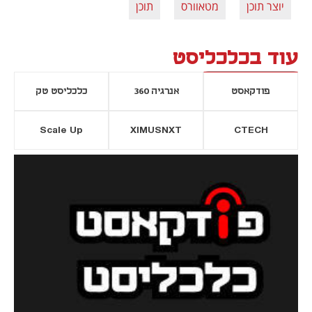
יוצר תוכן
מטאוורס
תוכן
עוד בכלכליסט
פודקאסט
אנרגיה 360
כלכליסט טק
Scale Up
XIMUSNXT
CTECH
יסייה חדשה
נפתח בכרטיסייה חדשה