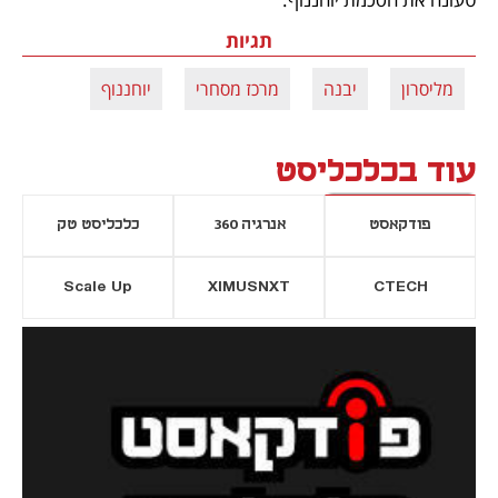
תגיות
מליסרון
יבנה
מרכז מסחרי
יוחננוף
עוד בכלכליסט
פודקאסט
אנרגיה 360
כלכליסט טק
Scale Up
XIMUSNXT
CTECH
יסייה חדשה
נפתח בכרטיסייה חדשה