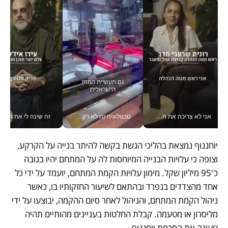
אני לא צריכה את המשרד: רונית שרעבי-חדד מנהלת ארגון של 30000 עובדים מכל מקום_v
טכנולוגיה זה לא רק בהייטק: גם תעשיית המזון הישראלית מאמצת כלי AI, אוטומציה וניתוח דאטה בזמן אמת
זה שינה לי את החיים: 
יוחננוף נמצאת בהליכי הגשת בקשה להיתר בנייה על הקרקע, 
וצופה כי עלויות הבנייה המיוחסות לה על המתחם יהיו בגובה 
כ־95 מיליון שקל. מימון עלויות הקמת המתחם, יועמד על ידי כל 
אחד מהצדדים בנפרד ובהתאם לשיעור החזקותיו בו, כאשר 
ניהול הקמת המתחם, והניהול לאחר סיום ההקמה, יבוצעו על ידי 
מליסרון או מטעמה. קבלת החלטות בעניינים מהותיים תהיה 
טעונה את הסכמת יוחננוף.