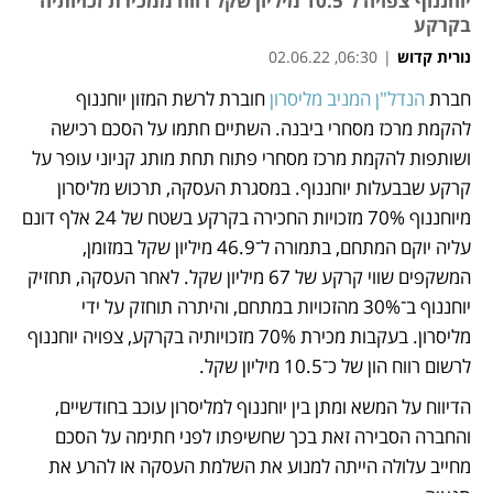
יוחננוף צפויה ל־10.5 מיליון שקל רווח ממכירת זכויותיה
בקרקע
נורית קדוש
|
06:30, 02.06.22
חברת 
הנדל"ן המניב מליסרון
 חוברת לרשת המזון יוחננוף 
נפתח בכרטיסייה חדשה
להקמת מרכז מסחרי ביבנה. השתיים חתמו על הסכם רכישה 
ושותפות להקמת מרכז מסחרי פתוח תחת מותג קניוני עופר על 
קרקע שבבעלות יוחננוף. במסגרת העסקה, תרכוש מליסרון 
מיוחננוף 70% מזכויות החכירה בקרקע בשטח של 24 אלף דונם 
עליה יוקם המתחם, בתמורה ל־46.9 מיליון שקל במזומן, 
המשקפים שווי קרקע של 67 מיליון שקל. לאחר העסקה, תחזיק 
יוחננוף ב־30% מהזכויות במתחם, והיתרה תוחזק על ידי 
מליסרון. בעקבות מכירת 70% מזכויותיה בקרקע, צפויה יוחננוף 
לרשום רווח הון של כ־10.5 מיליון שקל.
הדיווח על המשא ומתן בין יוחננוף למליסרון עוכב בחודשיים, 
והחברה הסבירה זאת בכך שחשיפתו לפני חתימה על הסכם 
מחייב עלולה הייתה למנוע את השלמת העסקה או להרע את 