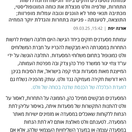
עמותת מסעדנים חזקים ביחד הגישה תלונה לרשות
התחרות, שלפיה וולט מנצלת את כוחה המונופוליסטי,
מכתיבה תנאי סחר לא הוגנים וגובה עמלות מופרזות;
התוצאה, לטענתה - פגיעה בתחרות והגדלת יוקר המחיה
אורנה יפת
|
15:42, 09.03.25
מאמר קניות
מאמר קניות
עמותת מסעדנים חזקים ביחד הגישה היום תלונה רשמית לרשות 
נפתח בכרטיסייה חדשה
התחרות במסגרתה היא מבקשת להכריז על חברת המשלוחים 
וולט כמונופול בתחום משלוחי המסעדות. התלונה הוגשה על ידי 
עו"ד צחי יגור ממשרד פרל כהן צדק ובה מפרטת העמותה, 
המייצגת מאות מסעדות ובתי קפה בישראל, את הסיבות בגינן 
היא דורשת חקירה מעמיקה נגד וולט. עותק מהפניה נשלח גם 
לוועדת הכלכלה של הכנסת שדנה בכוחה של וולט.
המסעדנים מבקשים ממיכל כהן, הממונה על התחרות, לאסור על 
וולט להתנות התקשרות של מסעדות איתה, באיסור עליהן לתת 
הנחות ללקוחות שאוכלים במסעדה או מזמינים ישירות מאתר 
המסעדה. לטענתם וולט מאלצת אותם לא לתת הנחות 
במסעדה עצמה או במערך השליחויות העצמאי שלהן, אלא אם 