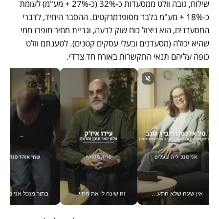
שילוח, גובה וולט ממסעדות כ-32% (כ-27% + מע"מ) לעומת 
כ-18% + מע"מ בלבד מסופרמרקטים. ההסבר היחיד, לדברי 
המסעדנים, הוא ניצול כוח שוק לרעה, וגביית מחיר מופרז ממי 
שהיא יכולה (מסעדנים ובעלי עסקים קטנים). לטענתם וולט 
כופה עליהם תנאי התקשרות באורח חד צדדי.
אין שעה שלא התעסקתי במשבר - טל אלכסנדרוביץ’ שגב מנהלת משברים תקשורתיים מכל מקום עם ה- Galaxy Z Fold8 Ultra שלה_v
זה שינה לי את החיים: איך עידו איז'ק הופך את הסמארטפון לכלי צילום מקצועי_v
בתור מנכל אני מקבל מאות הח