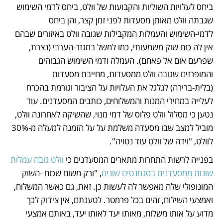
ביחס לעלויות השוליות והקבועות של וולט, ביחס לדמי השימוש 
שגבתה וולט מאותן מסעדות לפני זמן קצר, והן ביחס 
לדמי-השימוש והעמלות המקבילות שגובה וולט באיזורים שבהם 
אין לה כוח שוק משמעותי, כמו למשל במגזר-הערבי (נצרת, 
שפרעם אום אל פאחם). העמלה ודמי השימוש הגבוהים 
והמופרזים שגובה וולט ממסעדות, מחייבת מסעדות 
(בלית-ברירה) לגלגל את העלויות על הציבור וגורמת בהכרח 
לעלייה במחירי המנות והמשלוחים, כותבים המסעדנים. עוד 
נטען כי מסלול וולט פלוס של דמי מנוי, שהשיקה לאחרונה וולט, 
מוביל למצב שבו מסעדה משלמת על על הזמנה למעלה מ-30% 
לוולט, "וידה של וולט עוד נטויה".
בפנייה לרשות התחרות מתארים המסעדנים כי 
וולט גובה עמלות 
שונות ממסעדנים בסגמנטים שונים
, "ורק משום שכוח -השוק 
המונופולי שלה מאפשר לה לעשות כן. זאת, גם כאשר המשלוח,  
ואמצעי השילוח, זהים בכל פרמטר. לטענתם, אין צידוק לכך 
מדוע על אותו משלוח, מאותו יעד לאותו יעד, באותם אמצעי 