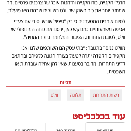
הרגלי הקנייה, כוח הקנייה והזמנות אוכל של צרכנים פרטיים, מה 
שמחזק יותר את כוח השוק של וולט בשווקים שבהם היא פועלת.
לסיום אומרים המסעדנים כי רק "טיפול שורש יסודי עם צעדי 
אכיפה משמעותיים כמבוקש כאן, ירסנו את כוחה המונופולי של 
וולט, לטובת התחרות, הציבור והמלחמה ביוקר המחיה".
מוולט נמסר בתגובה: ״בתי עסק הם השותפים שלנו ואנו 
מקפידים הקפדה יתרה לפעול בצורה הגונה כלפיהם ובהתאם 
לדיני התחרות. מדובר בטענות שאין להן אחיזה עובדתית או 
משפטית.
תגיות
רשות התחרות
תלונה
וולט
עוד בכלכליסט
פודקאסט
אנרגיה 360
כלכליסט טק