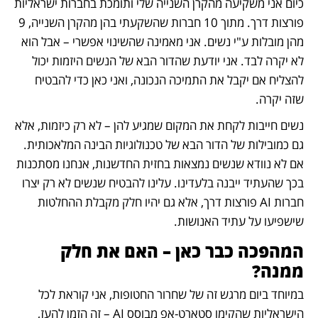
כיום אני משקיעה מהקרן השנייה שלי ותומכת בחברות ישראליות 
פורצות דרך. מתוך 10 חברות שהשקעתי בהן מהקרן השנייה, 9 
מהן מובלות ע"י נשים. אני מאמינה שהשינוי אפשרי – אבל הוא 
לא יקרה לבד. אני יודעת שהדור הבא של הנשים היזמות יכול 
להצליח אם יקבל את התמיכה הנכונה, ואני כאן כדי להבטיח 
שזה יקרה.
נשים חייבות לקחת את המקום שמגיע להן – לא רק כיזמות, אלא 
גם כמובילות של הדור הבא של טכנולוגיות הבינה המלאכותית. 
אם לא נוודא שנשים נמצאות בחזית החדשנות, אנחנו מסתכנות 
בכך שהעתיד ייבנה בלעדינו. עלינו להבטיח שנשים לא רק יצרו 
חברות AI פורצות דרך, אלא גם יהיו חלק מקבלת ההחלטות 
שישפיעו על עתיד האנושות.
המהפכה כבר כאן – האם את חלק 
ממנה?
במיוחד ביום מרגש זה של שחרור החטופות, אני קוראת לכל 
הישראליות שהקימו סטארט-אפ מבוסס AI – זה הזמן להעז, 