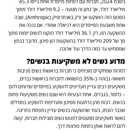
בשנת 2024, חברות עם לפחות מייסדת אחת גייסו 45.3 
מיליארד דולר, אך נתון זה מטעה – 9.2 מיליארד דולר מתוך 
הסכום הזה הושקעו אך ורק באנתרופיק (Anthropic), שבה 
אחת משבעת המייסדים היא דניאלה אמודי. אם ננכה את 
ההשקעה הזו, רק 36.1 מיליארד דולר הוקצו לנשים יזמות מתוך 
סך של 209 מיליארד דולר בהשקעות הון סיכון. מדובר בנתון 
שממחיש עד כמה הדרך עוד ארוכה.
מדוע נשים לא משקיעות בנשים?
למרות שמחקרים מוכיחים כי חברות בראשות נשים מניבות 
תשואה גבוהה ב-35% בהשוואה לחברות בראשות גברים, 
משקיעים רבים עדיין מעדיפים להשקיע במייסדים שדומים להם 
– כלומר, בגברים. אחת הבעיות היא שגם נשים משקיעות פחות 
בנשים. רבות מהן נרתעות מסיכון ומעדיפות להשקיע במודלים 
שכבר הוכחו, בעוד שהשקעה בנשים עדיין נתפסת כחריגה. 
כאשר משקיעים ממעטים לפגוש נשים מובילות חברות, קשה 
להם לראות אותן כיזמות פורצות דרך.