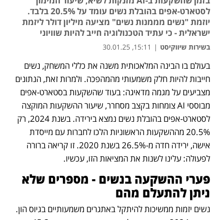
בזמן שהשקעות ב-AI מזנקות לשיא, שיעור המימון
לסטארט-אפים בהובלת נשים עומד על 20.5% בלבד.
יוזמת "נשים מממנות נשים" מציעה מיליון דולר ליזמת
ישראלית - כי עתיד הטכנולוגיה חייב להיות שוויוני
בשירות שיווקיסט
|
15:11, 30.01.25
בעולם בו הבינה המלאכותית משנה את כללי המשחק, נשים 
נפתח בכרטיסייה חדשה
חייבות להיות חלק משמעותי מהמהפכה. ולמרות זאת, הנתונים 
מצביעים על מגמה מדאיגה: בעוד שהשקעות בסטארט-אפים 
מבוססי AI צומחות בקצב מסחרר, שיעור ההשקעות המוקצה 
לסטארט-אפים בהובלת נשים נמצא בירידה. בשנת 2024, רק 
20.5% מההשקעות הראשוניות הלכו לחברות עם מייסדת 
אישה, ירידה חדה מ-26.5% בשנת 2020. זו קריאה ברורה 
לפעולה: עלינו לשנות את המציאות הזו, עכשיו.
פערי ההשקעה בנשים - מספרים שלא 
ניתן להתעלם מהם
נשים יזמות ממשיכות להיתקל באתגרים משמעותיים בגיוס הון. 