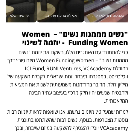
טכנולוגיה זה לא רק בהייטק: גם תעשיית המזון הישראלית מאמצת כלי AI, אוטומציה וניתוח דאטה בזמן אמת
אני לא צריכה את המשרד: רונית שרעבי-חדד מנהלת ארגון של 30000 עובדים מכל מקום_v
אין שעה שלא התעסקתי במשבר - טל אלכסנדרוביץ’ שגב מנהלת משברים
"נשים מממנות נשים" – Women 
Funding Women  - יוזמה לשינוי
כדי להתמודד עם האתגרים הללו, השקנו את יוזמת "נשים 
מממנות נשים" – Women Funding Women מיזם פורץ דרך 
בהובלת ICI Fund, RUNI Ventures, VCAcademy 
ו-כלכליסט, במסגרתו תיבחר יזמת ישראלית לקבלת השקעה של 
מיליון דולר. מדובר בהזדמנות משמעותית לשנות את המציאות 
ולהבטיח שנשים יהיו חלק מרכזי בעיצוב עתיד הבינה 
המלאכותית. 
למרות שמעל 70 מיזמים נרשמו, אנו שואפות לראות יזמות רבות 
נוספות מצטרפות. בנוסף, נשים רבות שהשתתפו בתוכנית 
VCAcademy יוכלו להצטרף להשקעה במיזם שייבחר, ובכך 