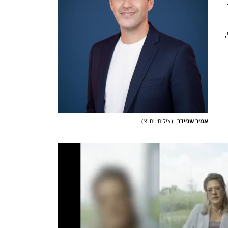
בהזדמנות זו אבקש להודות למנכ״ל, תומר 
קאשי, על הבעת האמון והמנהיגות לאורך 
הדרך, ל-CTO אורי בלומנטל, מייסד שותף, 
אמיר שניידר 
(
צילום: יח"צ
)