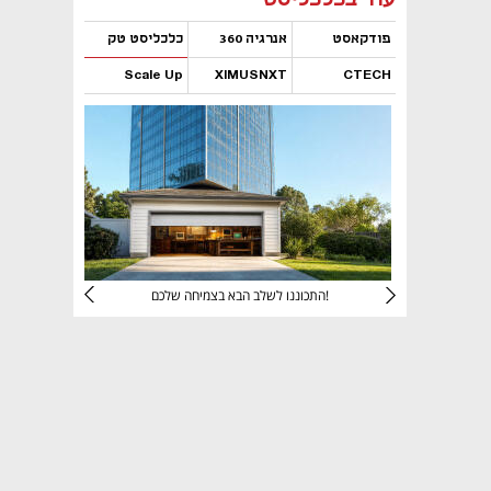
פודקאסט
אנרגיה 360
כלכליסט טק
Scale Up
XIMUSNXT
CTECH
נפתח בכרטיסייה חדשה
נפתח בכרטיסייה חדשה
נפתח בכרטיסייה חדשה
נפתח בכרטיסייה חדשה
יניהם
התכוננו לשלב הבא בצמיחה שלכם!