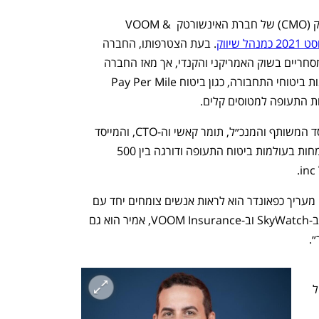
אמיר שניידר מונה לתפקיד סמנכ״ל השיווק (CMO) של חברת האינשורטק VOOM & 
שיווק
. בעת הצטרפותו, החברה 
הציעה ביטוח רחפנים למפעילי רחפנים מסחריים בשוק האמריקני והקנדי, אך מאז החברה 
צמחה והתרחבה לתחומים נוספים בעולמות ביטוחי התחבורה, כגון ביטוח Pay Per Mile 
ות התעופה למטוסים קלים.
בתקופה זו, הפכה החברה, בהובלת המייסד המשותף והמנכ״ל, תומר קאשי וה-CTO, והמייסד 
שותף אורי בלומנטל, לאחת החברות הצומחות בעולמות ביטוח התעופה ודורגה בין 500 
תומר קאשי מסר: ״אחד הדברים שאני הכי מעריך כפאונדר הוא לראות אנשים צומחים יחד עם 
החברה שלנו. מעבר להיותו מנהיג מרכזי ב-SkyWatch וב-VOOM Insurance, אמיר הוא גם 
״.
להתמנות לתפקיד סמנכ״ל השיווק, ולהוביל 