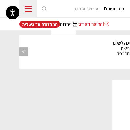
Duns 100
פורטל פיננסי
נפתח בכרטיסייה חדשה
הדואר האדום
ועידות
המהדורה הדיגיטלית
יכה לשלם
כישת
BASE: ההפסד
הרבעוני זינק ל-76
מאמר קניות