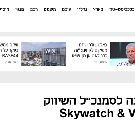
כלכליסט-טק
בארץ
נדל"ן
עולם
משפט
רכב
פנאי
מוסף
באלטשולר שחם
וויקס ממש
מפיקים לקחים: "זה
ביוקר על ר
כבר לא 'וואן מן' שואו
44
של גילעד"
אלמוג עזר
סופי שולמן
מיליון דולר
ה לסמנכ״ל השיווק