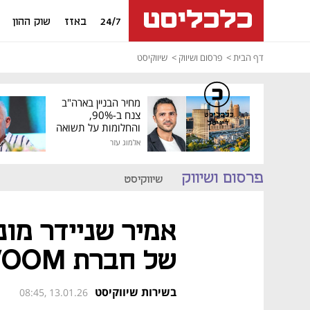
24/7
באזז
שוק ההון
דף הבית
פרסום ושיווק
שיווקיסט
מחיר הבניין בארה"ב
צנח ב-90%,
כלכליסט
דיגיטל
והחלומות על תשואה
גבוהה התנפצו
אלמוג עזר
פרסום ושיווק
שיווקיסט
אמיר שניידר מונ
של חברת Skywatch & VOOM
בשירות שיווקיסט
08:45, 13.01.26