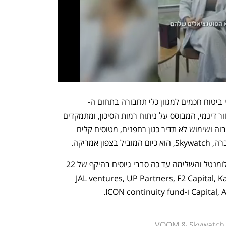
VO מספקת מוצרי ביטוח חכמים למגוון כלי תחבורה בתחום ה-
Mobility. מוצרי החברה הינם בעלי תמחור דינמי, המבוסס על ניתוח רמות הסיכון, ומתמקדים 
במיוחד בכל תחבורה המאופיינים בסיכון גבוה ושימוש לא תדיר כגון רחפנים, מטוסים קלים 
 אמריקה.
החברה נוסדה על-ידי תומר קאשי ואורי בלומנטל והשלימה עד כה סבבי גיוסים בהיקף של 22 
ר מקרנות מובילות כגון - JAL ventures, UP Partners, F2 Capital, Kaedan 
ICON continui.
VOOM & Skywatch