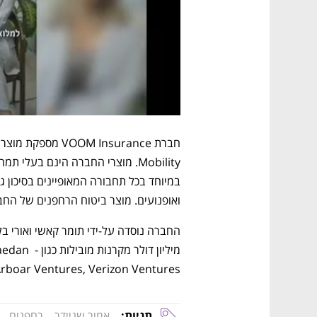
חברת OM Insurance
ואופנועים. מוצר ביטוח הרחפנים של החברה, Skywatch, הוא כיום המוביל בצפון
מיליון דול
Capital, Arboar Ventures, Verizon Ventures ו-ty fund
תגיות:
אמיר שניידר
רחפנים